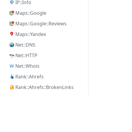
IP::Info
Maps::Google
Maps::Google::Reviews
Maps::Yandex
Net::DNS
Net::HTTP
Net::Whois
Rank::Ahrefs
Rank::Ahrefs::BrokenLinks
Rank::Ahrefs::KeywordDifficulty
KOMPLEKSOWE ROZWIĄZANIA
PROD
Rank::Ahrefs::KeywordGenerator
Rank::Ahrefs::TrafficChecker
Integracje AI
Kup li
Dla specjalistów SEO
Funkcj
Rank::Archive