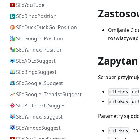
SE::YouTube
Zastoso
SE::Bing::Position
SE::DuckDuckGo::Position
Omijanie Clo
rozwiązywać 
SE::Google::Position
SE::Yandex::Position
Zapytan
SE::AOL::Suggest
SE::Bing::Suggest
Scraper przyjmuj
SE::Google::Suggest
sitekey
ur
SE::Google::Trends::Suggest
sitekey
ur
SE::Pinterest::Suggest
Parametry są oddz
SE::Yandex::Suggest
SE::Yahoo::Suggest
- to
sitekey