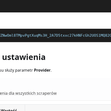
WZNwOml8TMpvPgtXuqMs3H_2A7D5txxc27kHNFcGh2UOS1MQ82
 ustawienia
su służy parametr
Provider
.
enia dla wszystkich scraperów
Wartość