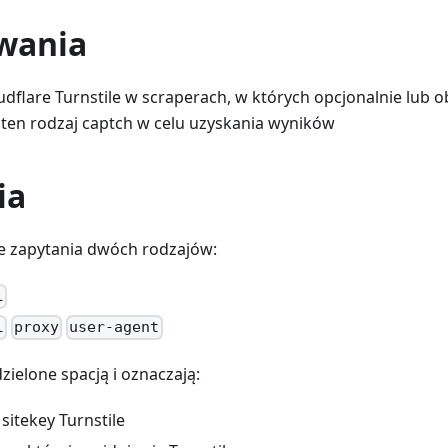
wania
udflare Turnstile w scraperach, w których opcjonalnie lub
ten rodzaj captch w celu uzyskania wyników
ia
e zapytania dwóch rodzajów:
l
l
proxy
user-agent
ielone spacją i oznaczają:
 sitekey Turnstile