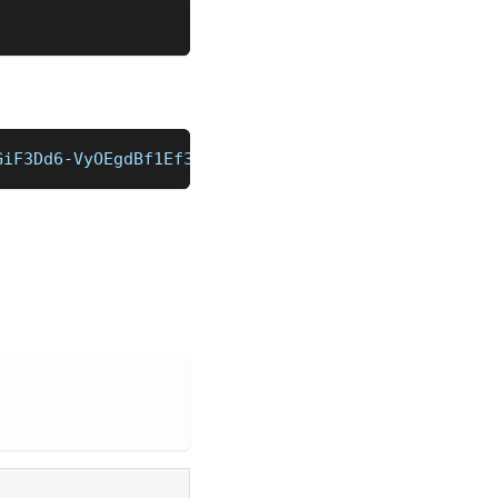
GiF3Dd6-VyOEgdBf1Ef3Q6xjwRYZH3V8YJdv4wgxfTtyH5stVs