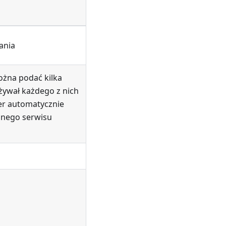
ania
ożna podać kilka
żywał każdego z nich
per automatycznie
anego serwisu