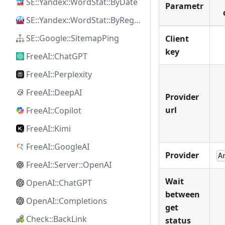
SE::Yandex::WordStat::ByDate
Parametr
SE::Yandex::WordStat::ByRegion
SE::Google::SitemapPing
Client
key
FreeAI::ChatGPT
FreeAI::Perplexity
FreeAI::DeepAI
Provider
url
FreeAI::Copilot
FreeAI::Kimi
FreeAI::GoogleAI
Provider
A
FreeAI::Server::OpenAI
Wait
OpenAI::ChatGPT
between
OpenAI::Completions
get
Check::BackLink
status