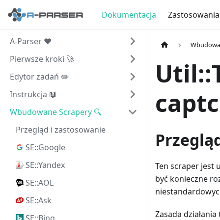
Dokumentacja
Zastosowania
A-Parser ❤️
Wbudowan
Pierwsze kroki 🚀
Util:
Edytor zadań ✏️
captc
Instrukcja 📖
Wbudowane Scrapery 🔍
Przegląd i zastosowanie
Przeglą
SE::Google
SE::Yandex
Ten scraper jest
być konieczne roz
SE::AOL
niestandardowych
SE::Ask
Zasada działania 
SE::Bing