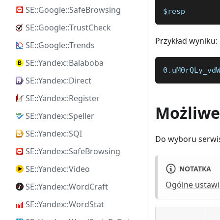
SE::Google::SafeBrowsing
$resp
SE::Google::TrustCheck
Przykład wyniku:
SE::Google::Trends
SE::Yandex::Balaboba
0.uM0rQLy_vd
SE::Yandex::Direct
SE::Yandex::Register
Możliwe
SE::Yandex::Speller
SE::Yandex::SQI
Do wyboru serwi
SE::Yandex::SafeBrowsing
SE::Yandex::Video
NOTATKA
Ogólne ustawi
SE::Yandex::WordCraft
SE::Yandex::WordStat