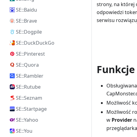
strony, na które
SE::Baidu
odpowiedzi tokena
serwisu rozwiązu
SE::Brave
SE::Dogpile
SE::DuckDuckGo
SE::Pinterest
SE::Quora
Funkcje
SE::Rambler
Obsługiwana 
SE::Rutube
CapMonster.c
SE::Seznam
Możliwość ko
SE::Startpage
Możliwość ro
SE::Yahoo
w
Provider
n
przeglądarka
SE::You