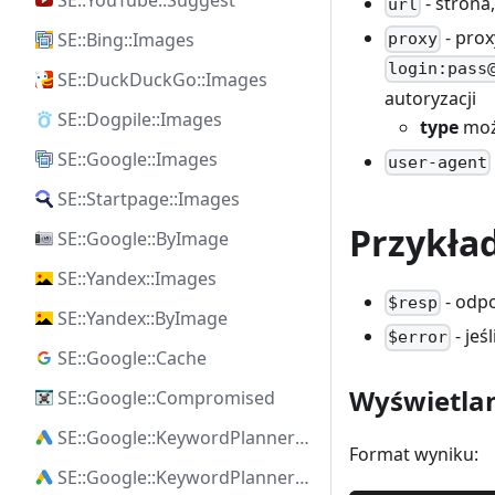
SE::YouTube::Suggest
- strona,
url
- prox
SE::Bing::Images
proxy
login:pass
SE::DuckDuckGo::Images
autoryzacji
SE::Dogpile::Images
type
moż
SE::Google::Images
user-agent
SE::Startpage::Images
Przykła
SE::Google::ByImage
SE::Yandex::Images
- odpo
$resp
SE::Yandex::ByImage
- jeś
$error
SE::Google::Cache
Wyświetlan
SE::Google::Compromised
SE::Google::KeywordPlanner::Ideas
Format wyniku:
SE::Google::KeywordPlanner::SearchVolume