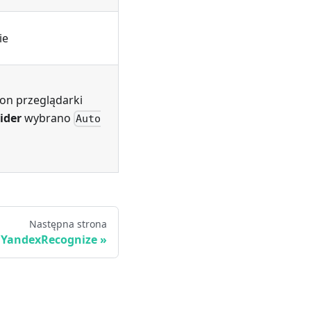
ie
ron przeglądarki
ider
wybrano
Auto
Następna strona
::YandexRecognize