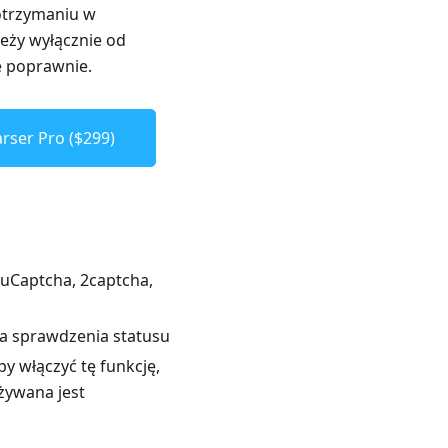
 otrzymaniu w
leży wyłącznie od
e poprawnie.
rser Pro ($299)
RuCaptcha, 2captcha,
ia sprawdzenia statusu
y włączyć tę funkcję,
żywana jest