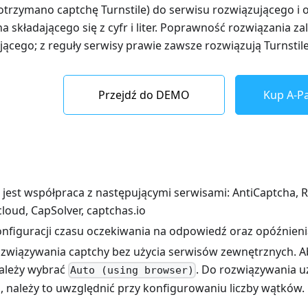
j otrzymano captchę Turnstile) do serwisu rozwiązującego i
 składającego się z cyfr i liter. Poprawność rozwiązania za
jącego; z reguły serwisy prawie zawsze rozwiązują Turnstil
Przejdź do DEMO
Kup A-Pa
jest współpraca z następującymi serwisami: AntiCaptcha, 
loud, CapSolver, captchas.io
nfiguracji czasu oczekiwania na odpowiedź oraz opóźnien
związywania captchy bez użycia serwisów zewnętrznych. Ab
ależy wybrać
. Do rozwiązywania u
Auto (using browser)
, należy to uwzględnić przy konfigurowaniu liczby wątków.