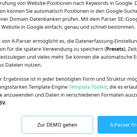
rüfung von Website-Positionen nach Keywords in Google. 
tion können Sie automatisch Positionen in den Google-Such
er Domain-Datenbanken prüfen. Mit dem Parser SE::Google:
er Website in Google einfach, genau und schnell bestimmen.
t von A-Parser ermöglicht es, die Datenerfassung-Einstellu
ion für die spätere Verwendung zu speichern (
Presets
), Zei
estzulegen und vieles mehr. Sie können die automatische 
s Dateien nutzen.
r Ergebnisse ist in jeder benötigten Form und Struktur mög
stungsstarken Template-Engine
Template Toolkit
, die es erla
se anzuwenden und Daten in verschiedenen Formaten auszu
SV
.
Zur DEMO gehen
A-Parser Pr