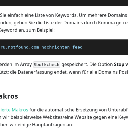
ie einfach eine Liste von Keywords. Um mehrere Domains gl
nden, geben Sie die Liste der Domains durch Komma getr
Keyword an, zum Beispiel:
.ru,notfound.com nachrichten feed
erden im Array
gespeichert. Die Option
Stop 
$bulkcheck
tützt; die Datenerfassung endet, wenn für alle Domains Po
akros
rierte Makros
für die automatische Ersetzung von Unterab
 wir beispielsweise Websites/eine Website gegen eine Ke
eben wir einige Hauptanfragen an: