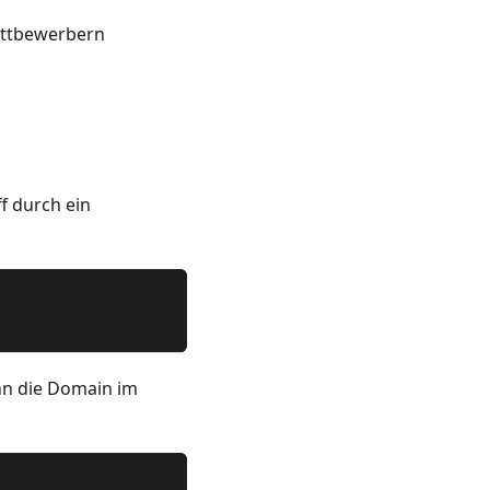
ettbewerbern
f durch ein
nn die Domain im