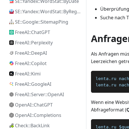
SE::Yandex::WordStat::ByDate
Überprüfung 
SE::Yandex::WordStat::ByRegion
Suche nach Tr
SE::Google::SitemapPing
FreeAI::ChatGPT
Anfrage
FreeAI::Perplexity
FreeAI::DeepAI
Als Anfragen müs
Leerzeichen getr
FreeAI::Copilot
FreeAI::Kimi
lenta.ru nac
FreeAI::GoogleAI
lenta.ru nac
FreeAI::Server::OpenAI
Wenn eine Websit
OpenAI::ChatGPT
Abfrageformat (
OpenAI::Completions
Check::BackLink
lenta.ru $qu