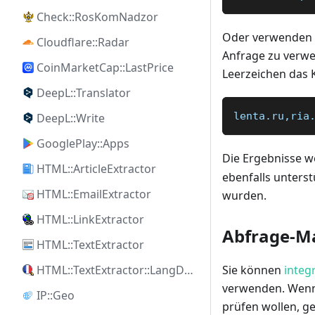
Check::RosKomNadzor
Oder verwenden S
Cloudflare::Radar
Anfrage zu verwe
CoinMarketCap::LastPrice
Leerzeichen das 
DeepL::Translator
lenta.ru,ria
DeepL::Write
GooglePlay::Apps
Die Ergebnisse w
HTML::ArticleExtractor
ebenfalls unters
HTML::EmailExtractor
wurden.
HTML::LinkExtractor
Abfrage-M
HTML::TextExtractor
HTML::TextExtractor::LangDetect
Sie können
integ
verwenden. Wenn
IP::Geo
prüfen wollen, g