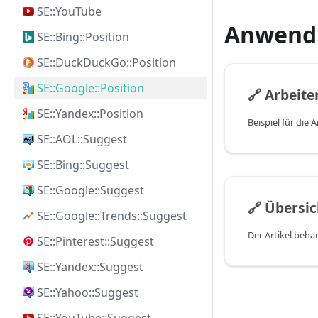
SE::YouTube
Anwendu
SE::Bing::Position
SE::DuckDuckGo::Position
SE::Google::Position
🔗
Arbeiten
SE::Yandex::Position
SE::AOL::Suggest
SE::Bing::Suggest
SE::Google::Suggest
🔗
Übersicht 
SE::Google::Trends::Suggest
SE::Pinterest::Suggest
SE::Yandex::Suggest
SE::Yahoo::Suggest