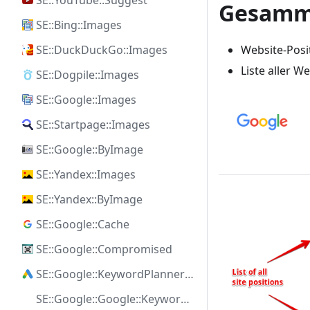
SE::YouTube::Suggest
Gesamm
SE::Bing::Images
SE::DuckDuckGo::Images
Website-Posi
Liste aller W
SE::Dogpile::Images
SE::Google::Images
SE::Startpage::Images
SE::Google::ByImage
SE::Yandex::Images
SE::Yandex::ByImage
SE::Google::Cache
SE::Google::Compromised
SE::Google::KeywordPlanner::Ideas
SE::Google::Google::KeywordPlanner::SearchVolume