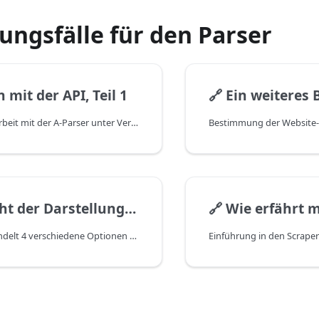
ngsfälle für den Parser
 mit der API, Teil 1
🔗
Ein weiteres Beispiel für die Ar
Beispiel für die Arbeit mit der A-Parser unter Verwendung des Position-Scrapers SE::Google::Position
der Darstellungsoptionen
🔗
Wie erfährt man die Po
Der Artikel behandelt 4 verschiedene Optionen zur Ergebnisdarstellung: Text, CSV, JSON, HTML