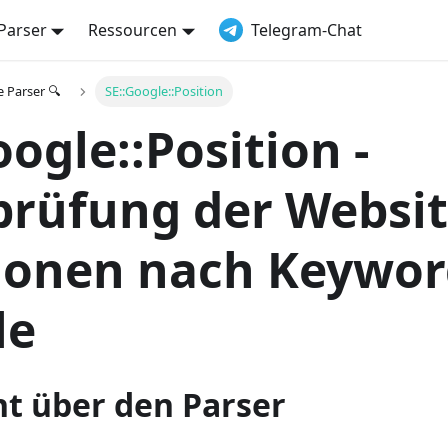
Parser
Ressourcen
Telegram-Chat
e Parser 🔍
SE::Google::Position
oogle::Position -
rüfung der Websit
ionen nach Keywor
le
ht über den Parser