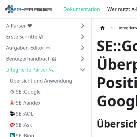
Dokumentation
Wer nutzt A-
A-Parser ❤️
Integriert
Erste Schritte 🚀
SE::G
Aufgaben-Editor ✏️
Überp
Benutzerhandbuch 📖
Integrierte Parser 🔍
Posit
Übersicht und Anwendung
SE::Google
Goog
SE::Yandex
SE::AOL
Übersic
SE::Ask
SE::Bing