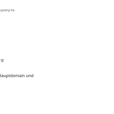
rd
Hauptdomain und