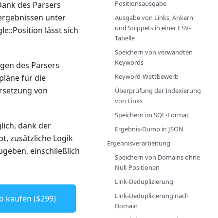
Positionsausgabe
Dank des Parsers
ergebnissen unter
Ausgabe von Links, Ankern
und Snippets in einer CSV-
:Position lässt sich
Tabelle
Speichern von verwandten
Keywords
ngen des Parsers
Keyword-Wettbewerb
tpläne für die
Ersetzung von
Überprüfung der Indexierung
von Links
Speichern im SQL-Format
lich, dank der
Ergebnis-Dump in JSON
ubt, zusätzliche Logik
Ergebnisverarbeitung
geben, einschließlich
Speichern von Domains ohne
Null-Positionen
Link-Deduplizierung
Link-Deduplizierung nach
o kaufen ($299)
Domain