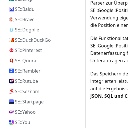
Parser zur Überp
SE::Baidu
SE::Google::Posi
Verwendung eigen
SE::Brave
die Position ein
SE::Dogpile
Die Funktionalitä
SE::DuckDuckGo
SE::Google::Posit
SE::Pinterest
Datenerfassung f
SE::Quora
Unterabfragen au
SE::Rambler
Das Speichern de
SE::Rutube
integrierten lei
auf die Ergebnis
SE::Seznam
JSON, SQL und C
SE::Startpage
SE::Yahoo
SE::You