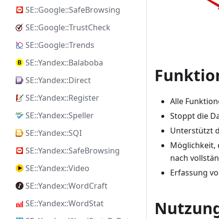
SE::Google::SafeBrowsing
SE::Google::TrustCheck
SE::Google::Trends
SE::Yandex::Balaboba
Funktio
SE::Yandex::Direct
SE::Yandex::Register
Alle Funktio
SE::Yandex::Speller
Stoppt die D
Unterstützt 
SE::Yandex::SQI
Möglichkeit,
SE::Yandex::SafeBrowsing
nach vollstä
SE::Yandex::Video
Erfassung vo
SE::Yandex::WordCraft
Nutzung
SE::Yandex::WordStat