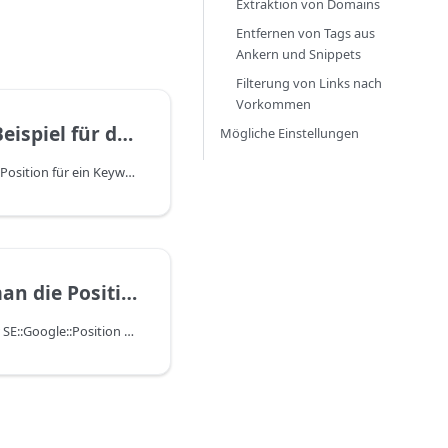
Extraktion von Domains
Entfernen von Tags aus
Ankern und Snippets
Filterung von Links nach
Vorkommen
beit mit SE::Google::Position
Mögliche Einstellungen
Bestimmung der Website-Position für ein Keyword, wie im Browser des Benutzers
sitionen für Keywords?
Einführung in den Scraper SE::Google::Position und Prüfung, an welcher Stelle in den Suchergebnissen sich ein Keyword befindet