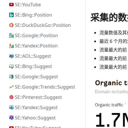
SE::YouTube
采集的数
SE::Bing::Position
SE::DuckDuckGo::Position
流量数值及其
SE::Google::Position
最近 6 个月
SE::Yandex::Position
流量最大的前 
SE::AOL::Suggest
流量最大的前 
SE::Bing::Suggest
流量最大的前 
SE::Google::Suggest
SE::Google::Trends::Suggest
SE::Pinterest::Suggest
SE::Yandex::Suggest
SE::Yahoo::Suggest