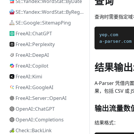
查询
SE::Yandex::WordStat::ByDate
SE::Yandex::WordStat::ByRegion
查询时需要指定域
SE::Google::SitemapPing
FreeAI::ChatGPT
yep.com
a-parser.com
FreeAI::Perplexity
FreeAI::DeepAI
结果输出
FreeAI::Copilot
FreeAI::Kimi
A-Parser 凭借内
FreeAI::GoogleAI
果，包括 CSV 或 
FreeAI::Server::OpenAI
输出流量数
OpenAI::ChatGPT
OpenAI::Completions
结果格式：
Check::BackLink