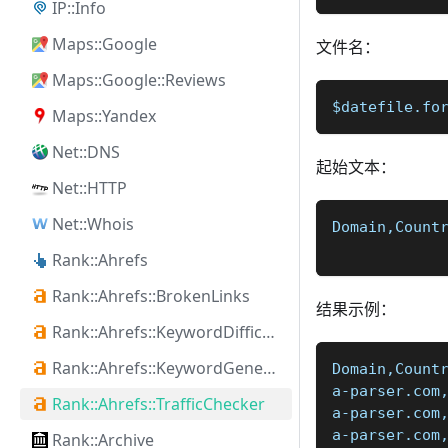
IP::Info
Maps::Google
文件名：
Maps::Google::Reviews
$datefile.fo
Maps::Yandex
Net::DNS
起始文本：
Net::HTTP
Net::Whois
Domain,Count
Rank::Ahrefs
Rank::Ahrefs::BrokenLinks
结果示例：
Rank::Ahrefs::KeywordDifficulty
Rank::Ahrefs::KeywordGenerator
Domain,Count
a-parser.com
Rank::Ahrefs::TrafficChecker
a-parser.com
a-parser.com
Rank::Archive