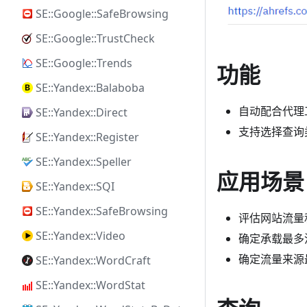
SE::Google::SafeBrowsing
SE::Google::TrustCheck
SE::Google::Trends
功能
SE::Yandex::Balaboba
自动配合代理
SE::Yandex::Direct
支持选择查询
SE::Yandex::Register
SE::Yandex::Speller
应用场景
SE::Yandex::SQI
SE::Yandex::SafeBrowsing
评估网站流量
SE::Yandex::Video
确定承载最多
确定流量来源
SE::Yandex::WordCraft
SE::Yandex::WordStat