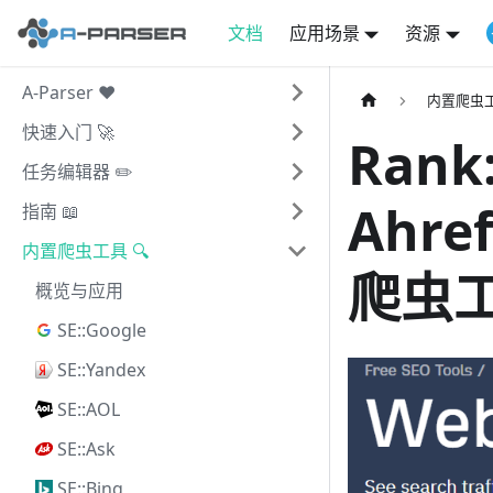
文档
应用场景
资源
A-Parser ❤️
内置爬虫工
快速入门 🚀
Rank:
任务编辑器 ✏️
Ahref
指南 📖
内置爬虫工具 🔍
爬虫
概览与应用
SE::Google
SE::Yandex
SE::AOL
SE::Ask
SE::Bing