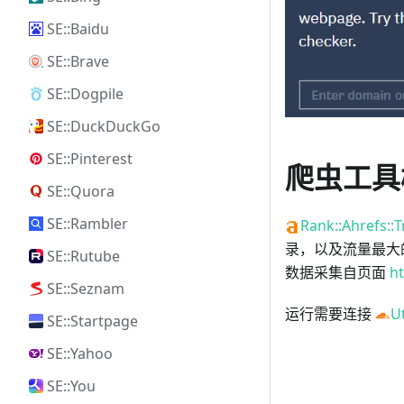
SE::Baidu
SE::Brave
SE::Dogpile
SE::DuckDuckGo
SE::Pinterest
爬虫工具
SE::Quora
SE::Rambler
Rank::Ahrefs::T
录，以及流量最大的
SE::Rutube
数据采集自页面
ht
SE::Seznam
运行需要连接
Ut
SE::Startpage
SE::Yahoo
SE::You