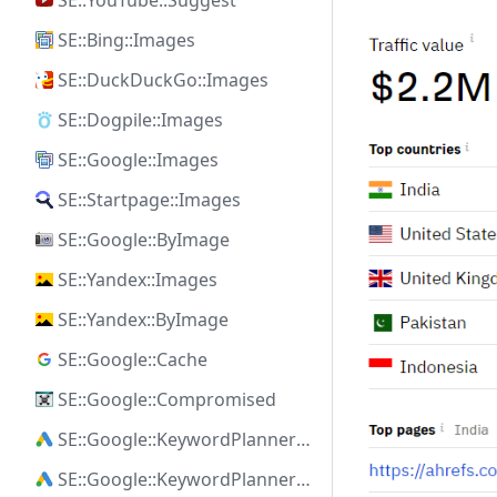
SE::YouTube::Suggest
SE::Bing::Images
SE::DuckDuckGo::Images
SE::Dogpile::Images
SE::Google::Images
SE::Startpage::Images
SE::Google::ByImage
SE::Yandex::Images
SE::Yandex::ByImage
SE::Google::Cache
SE::Google::Compromised
SE::Google::KeywordPlanner::Ideas
SE::Google::KeywordPlanner::SearchVolume