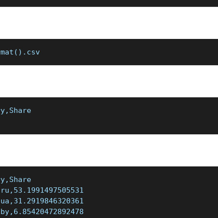
rmat().csv
ry,Share
ry,Share
,ru,53.1991497505531
,ua,31.2919846320361
,by,6.85420472892478