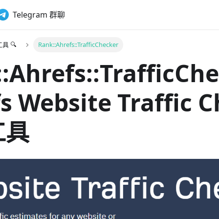
Telegram 群聊
具 🔍
Rank::Ahrefs::TrafficChecker
:Ahrefs::TrafficChe
s Website Traffic 
工具