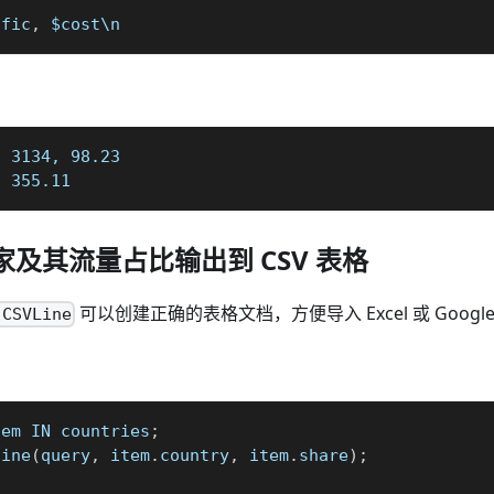
ffic
,
 $cost\n
: 3134, 98.23
, 355.11
国家及其流量占比输出到 CSV 表格
可以创建正确的表格文档，方便导入 Excel 或 Googl
.CSVLine
tem IN countries
;
line
(
query
,
 item
.
country
,
 item
.
share
)
;