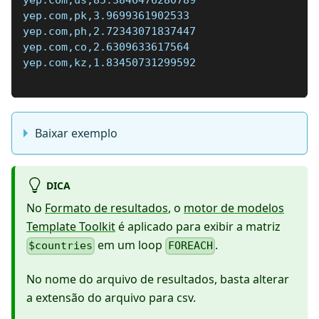
yep.com,us,85.3846476280789
yep.com,pk,3.9699361902533
yep.com,ph,2.72343071837447
yep.com,co,2.6309633617564
yep.com,kz,1.83450731299592
Baixar exemplo
DICA
No
Formato de resultados
, o
motor de modelos
Template Toolkit
é aplicado para exibir a matriz
em um loop
.
$countries
FOREACH
No nome do arquivo de resultados, basta alterar
a extensão do arquivo para csv.