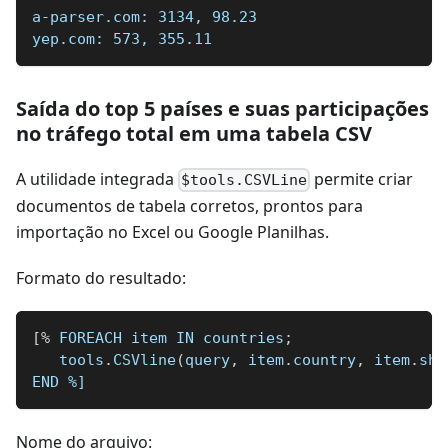
a-parser.com: 3134, 98.23
yep.com: 573, 355.11
Saída do top 5 países e suas participações
no tráfego total em uma tabela CSV
A utilidade integrada
permite criar
$tools.CSVLine
documentos de tabela corretos, prontos para
importação no Excel ou Google Planilhas.
Formato do resultado:
[
%
 FOREACH item IN countries
;
   tools
.
CSVline
(
query
,
 item
.
country
,
 item
.
sha
END 
%]
Nome do arquivo: