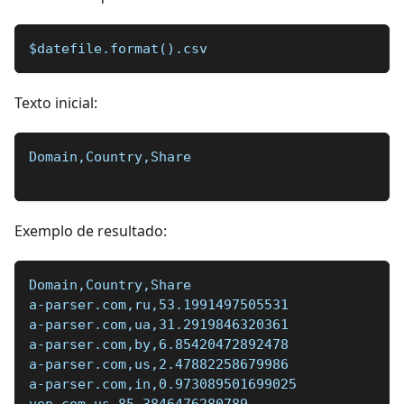
$datefile.format().csv
Texto inicial:
Domain,Country,Share
Exemplo de resultado:
Domain,Country,Share
a-parser.com,ru,53.1991497505531
a-parser.com,ua,31.2919846320361
a-parser.com,by,6.85420472892478
a-parser.com,us,2.47882258679986
a-parser.com,in,0.973089501699025