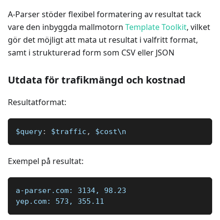
A-Parser stöder flexibel formatering av resultat tack
vare den inbyggda mallmotorn
Template Toolkit
, vilket
gör det möjligt att mata ut resultat i valfritt format,
samt i strukturerad form som CSV eller JSON
Utdata för trafikmängd och kostnad
Resultatformat:
$query
:
 $traffic
,
 $cost\n
Exempel på resultat:
a-parser.com: 3134, 98.23
yep.com: 573, 355.11