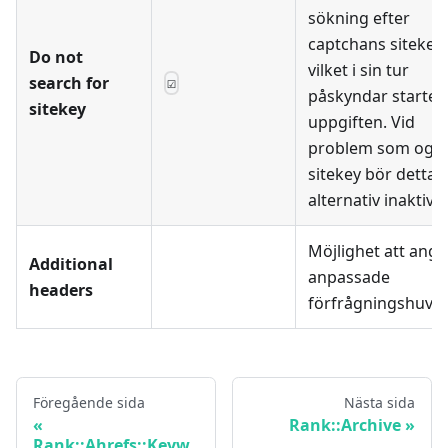
sökning efter
captchans sitekey,
Do not
vilket i sin tur
search for
☑
påskyndar starten
sitekey
uppgiften. Vid
problem som ogilt
sitekey bör detta
alternativ inaktive
Möjlighet att ange
Additional
anpassade
headers
förfrågningshuvu
Föregående sida
Nästa sida
Rank::Archive
Rank::Ahrefs::Keyw