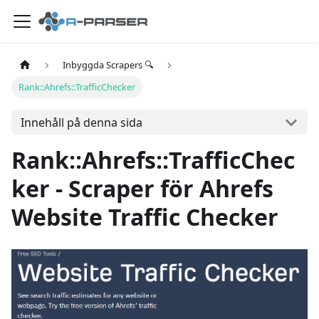
Inbyggda Scrapers 🔍
Rank::Ahrefs::TrafficChecker
Innehåll på denna sida
Rank::Ahrefs::TrafficChec
ker - Scraper för Ahrefs
Website Traffic Checker