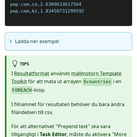
yep.com,co,2.6309633617564
yep.com,kz,1.83450731299592
Ladda ner exempel
TIPS
I
Resultatformat
används
mallmotorn Template
Toolkit
för att mata ut arrayen
i en
$countries
-loop.
FOREACH
I filnamnet för resultaten behöver du bara ändra
filändelsen till csv.
För att alternativet "Prepend text" ska vara
tillgängligt i
Task Editor
, måste du aktivera "More