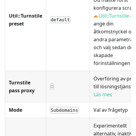
konfigurera scrap
Util::Turnstile
Util::Turnstile
-
default
preset
ange din
åtkomstnyckel oc
andra parametrar,
och välj sedan den
skapade
förinställningen hä
Överföring av pro
Turnstile
till lösningstjänste
☐
pass proxy
Läs mer
.
Mode
Val av frågetyp
Subdomains
Experimentellt
alternativ, inaktive