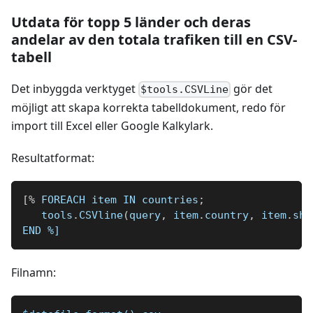
Utdata för topp 5 länder och deras
andelar av den totala trafiken till en CSV-
tabell
Det inbyggda verktyget
gör det
$tools.CSVLine
möjligt att skapa korrekta tabelldokument, redo för
import till Excel eller Google Kalkylark.
Resultatformat:
[
%
 FOREACH item IN countries
;
   tools
.
CSVline
(
query
,
 item
.
country
,
 item
.
sha
END 
%]
Filnamn: