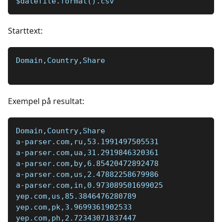
$datefile.format().csv
Starttext:
Domain,Country,Share
Exempel på resultat:
Domain,Country,Share
a-parser.com,ru,53.1991497505531
a-parser.com,ua,31.2919846320361
a-parser.com,by,6.85420472892478
a-parser.com,us,2.47882258679986
a-parser.com,in,0.973089501699025
yep.com,us,85.3846476280789
yep.com,pk,3.9699361902533
yep.com,ph,2.72343071837447