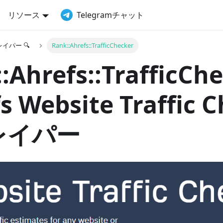
リソース
Telegramチャット
イパー 🔍
Rank::Ahrefs::TrafficChecker
:Ahrefs::TrafficChe
s Website Traffic 
レイパー