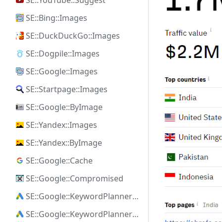
SE::YouTube::Suggest
SE::Bing::Images
SE::DuckDuckGo::Images
SE::Dogpile::Images
SE::Google::Images
SE::Startpage::Images
SE::Google::ByImage
SE::Yandex::Images
SE::Yandex::ByImage
SE::Google::Cache
SE::Google::Compromised
SE::Google::KeywordPlanner::Ideas
SE::Google::KeywordPlanner::SearchVolume