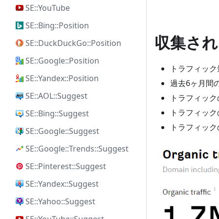
SE::YouTube
SE::Bing::Position
収集され
SE::DuckDuckGo::Position
SE::Google::Position
トラフィック
SE::Yandex::Position
過去6ヶ月間
SE::AOL::Suggest
トラフィック
トラフィック
SE::Bing::Suggest
トラフィック
SE::Google::Suggest
SE::Google::Trends::Suggest
SE::Pinterest::Suggest
SE::Yandex::Suggest
SE::Yahoo::Suggest