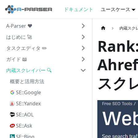
ドキュメント
ユースケース
A-Parser ❤️
内蔵スクレ
はじめに 🚀
Rank:
タスクエディタ ✏️
Ahref
ガイド 📖
内蔵スクレイパー 🔍
スク
概要と活用方法
SE::Google
SE::Yandex
SE::AOL
SE::Ask
SE::Bing