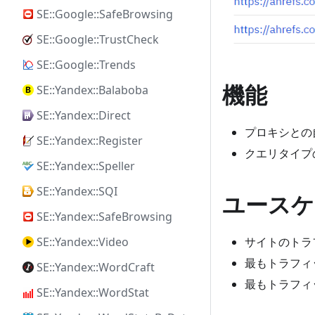
SE::Google::SafeBrowsing
SE::Google::TrustCheck
SE::Google::Trends
機能
SE::Yandex::Balaboba
SE::Yandex::Direct
プロキシとの
SE::Yandex::Register
クエリタイプ
SE::Yandex::Speller
SE::Yandex::SQI
ユースケ
SE::Yandex::SafeBrowsing
サイトのトラ
SE::Yandex::Video
最もトラフィ
SE::Yandex::WordCraft
最もトラフィ
SE::Yandex::WordStat