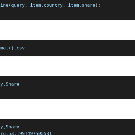
line
(
query
,
 item
.
country
,
 item
.
share
)
;
rmat().csv
ry,Share
ry,Share
,ru,53.1991497505531