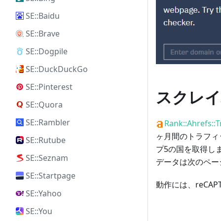
SE::Baidu
SE::Brave
SE::Dogpile
SE::DuckDuckGo
SE::Pinterest
スクレイ
SE::Quora
SE::Rambler
Rank::Ahrefs::T
ヶ月間のトラフィ
SE::Rutube
プ5の国を取得し
SE::Seznam
データは次のペー
SE::Startpage
動作には、reCA
SE::Yahoo
SE::You