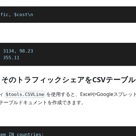
ffic
,
 $cost\n
: 3134, 98.23
, 355.11
とそのトラフィックシェアをCSVテーブ
ィ
を使用すると、ExcelやGoogleスプ
$tools.CSVLine
テーブルドキュメントを作成できます。
tem IN countries
;