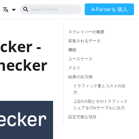
A-Parserを 購入
スクレイパーの概要
cker -
収集されるデータ
機能
Checker
ユースケース
クエリ
結果の出力例
トラフィック量とコストの出
力
上位5カ国とそのトラフィック
シェアをCSVテーブルに出力
設定可能な項目