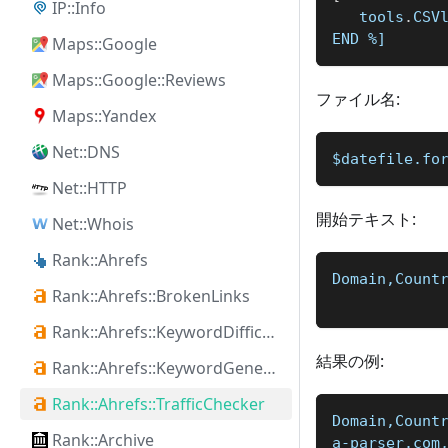
IP::Info
   tools
.
CSV
END 
%]
Maps::Google
Maps::Google::Reviews
ファイル名:
Maps::Yandex
Net::DNS
$datefile.fo
Net::HTTP
開始テキスト:
Net::Whois
Rank::Ahrefs
Domain,Count
Rank::Ahrefs::BrokenLinks
Rank::Ahrefs::KeywordDifficulty
結果の例:
Rank::Ahrefs::KeywordGenerator
Rank::Ahrefs::TrafficChecker
Domain,Count
Rank::Archive
a-parser.com