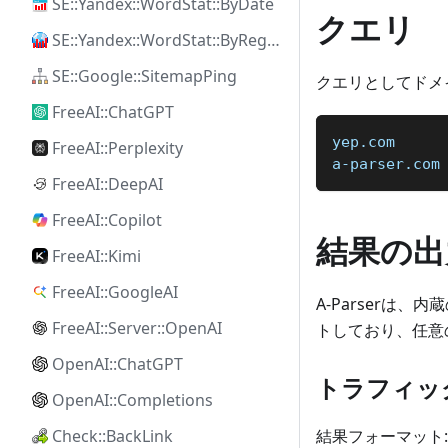
SE::Yandex::WordStat::ByDate
クエリ
SE::Yandex::WordStat::ByRegion
SE::Google::SitemapPing
クエリとしてドメ
FreeAI::ChatGPT
yep.com
FreeAI::Perplexity
a-parser.com
FreeAI::DeepAI
FreeAI::Copilot
結果の出
FreeAI::Kimi
FreeAI::GoogleAI
A-Parserは
FreeAI::Server::OpenAI
トしており、任意
OpenAI::ChatGPT
トラフィッ
OpenAI::Completions
結果フォーマット:
Check::BackLink