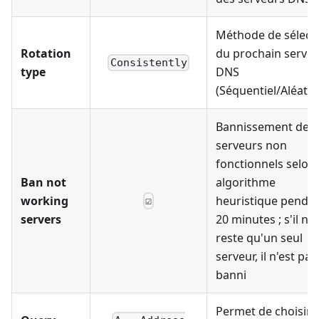
Méthode de sélect
Rotation
du prochain serve
Consistently
type
DNS
(Séquentiel/Aléatoi
Bannissement des
serveurs non
fonctionnels selon
Ban not
algorithme
working
heuristique penda
☑
servers
20 minutes ; s'il ne
reste qu'un seul
serveur, il n'est pas
banni
Permet de choisir l