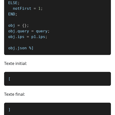
ELSE
;
  notFirst 
=
1
;
END
;
obj 
=
{
}
;
obj
.
query 
=
 query
;
obj
.
ips 
=
 p1
.
ips
;
obj
.
json 
%]
Texte initial:
[
Texte final:
]