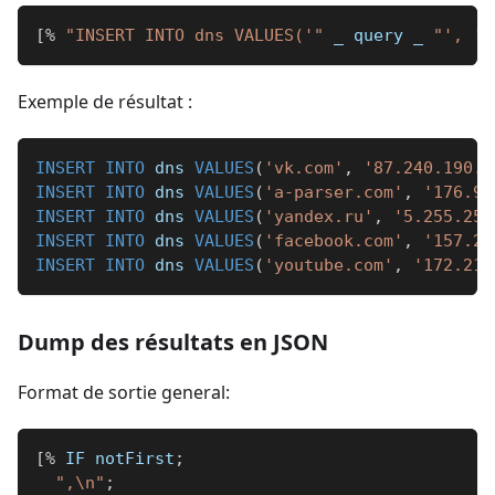
[
%
"INSERT INTO dns VALUES('"
_
 query 
_
"', '"
Exemple de résultat :
INSERT
INTO
 dns 
VALUES
(
'vk.com'
,
'87.240.190.6
INSERT
INTO
 dns 
VALUES
(
'a-parser.com'
,
'176.9.
INSERT
INTO
 dns 
VALUES
(
'yandex.ru'
,
'5.255.255
INSERT
INTO
 dns 
VALUES
(
'facebook.com'
,
'157.24
INSERT
INTO
 dns 
VALUES
(
'youtube.com'
,
'172.217
Dump des résultats en JSON
Format de sortie general:
[
%
 IF notFirst
;
",\n"
;