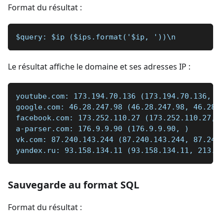
Format du résultat :
$query: $ip ($ips.format('$ip, '))\n
Le résultat affiche le domaine et ses adresses IP :
youtube.com: 173.194.70.136 (173.194.70.136, 1
google.com: 46.28.247.98 (46.28.247.98, 46.28.
facebook.com: 173.252.110.27 (173.252.110.27, 
a-parser.com: 176.9.9.90 (176.9.9.90, )  
vk.com: 87.240.143.244 (87.240.143.244, 87.240
yandex.ru: 93.158.134.11 (93.158.134.11, 213.1
Sauvegarde au format SQL
Format du résultat :