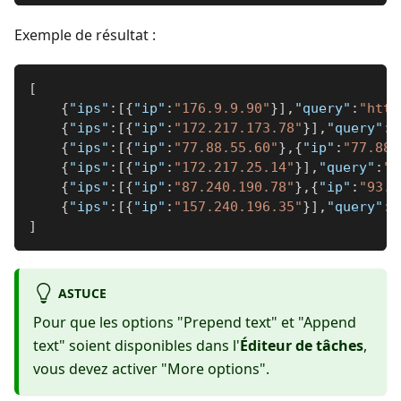
Exemple de résultat :
[
{
"ips"
:
[
{
"ip"
:
"176.9.9.90"
}
]
,
"query"
:
"http
{
"ips"
:
[
{
"ip"
:
"172.217.173.78"
}
]
,
"query"
:
"
{
"ips"
:
[
{
"ip"
:
"77.88.55.60"
}
,
{
"ip"
:
"77.88.
{
"ips"
:
[
{
"ip"
:
"172.217.25.14"
}
]
,
"query"
:
"h
{
"ips"
:
[
{
"ip"
:
"87.240.190.78"
}
,
{
"ip"
:
"93.1
{
"ips"
:
[
{
"ip"
:
"157.240.196.35"
}
]
,
"query"
:
"
]
ASTUCE
Pour que les options "Prepend text" et "Append
text" soient disponibles dans l'
Éditeur de tâches
,
vous devez activer "More options".