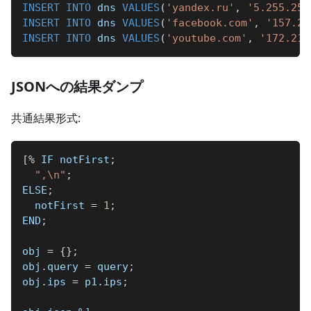
INSERT
INTO
 dns 
VALUES
(
'yandex.ru'
,
'5.255.255
INSERT
INTO
 dns 
VALUES
(
'facebook.com'
,
'157.24
INSERT
INTO
 dns 
VALUES
(
'youtube.com'
,
'172.217
JSONへの結果ダンプ
共通結果形式:
[
%
 IF notFirst
;
",\n"
;
ELSE
;
  notFirst 
=
1
;
END
;
obj 
=
{
}
;
obj
.
query 
=
 query
;
obj
.
ips 
=
 p1
.
ips
;