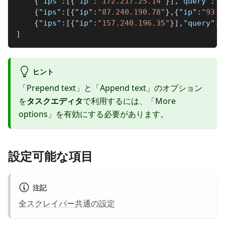
{
"ips"
:
[
{
"ip"
:
"172.217.25.14"
}
]
,
"query"
:
"h
{
"ips"
:
[
{
"ip"
:
"87.240.190.78"
}
,
{
"ip"
:
"93.1
{
"ips"
:
[
{
"ip"
:
"157.240.196.35"
}
]
,
"query"
:
"
]
ヒント
「Prepend text」と「Append text」のオプション
を
タスクエディタ
で利用するには、「More
options」を有効にする必要があります。
設定可能な項目
注記
全スクレイパー共通の設定