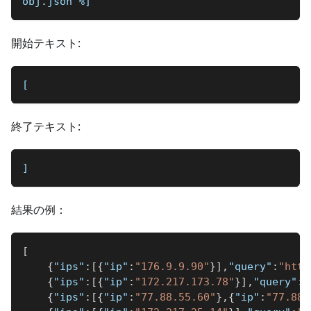
obj
.
json 
%]
開始テキスト:
[
終了テキスト:
]
結果の例：
[
{
"ips"
:
[
{
"ip"
:
"176.9.9.90"
}
]
,
"query"
:
"http
{
"ips"
:
[
{
"ip"
:
"172.217.173.78"
}
]
,
"query"
:
"
{
"ips"
:
[
{
"ip"
:
"77.88.55.60"
}
,
{
"ip"
:
"77.88.