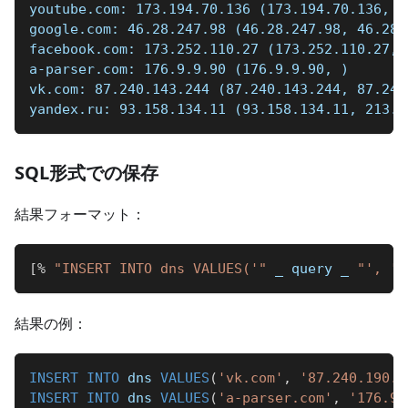
youtube.com: 173.194.70.136 (173.194.70.136, 1
google.com: 46.28.247.98 (46.28.247.98, 46.28.
facebook.com: 173.252.110.27 (173.252.110.27, 
a-parser.com: 176.9.9.90 (176.9.9.90, )  
vk.com: 87.240.143.244 (87.240.143.244, 87.240
yandex.ru: 93.158.134.11 (93.158.134.11, 213.1
SQL形式での保存
結果フォーマット：
[
%
"INSERT INTO dns VALUES('"
_
 query 
_
"', '"
結果の例：
INSERT
INTO
 dns 
VALUES
(
'vk.com'
,
'87.240.190.6
INSERT
INTO
 dns 
VALUES
(
'a-parser.com'
,
'176.9.