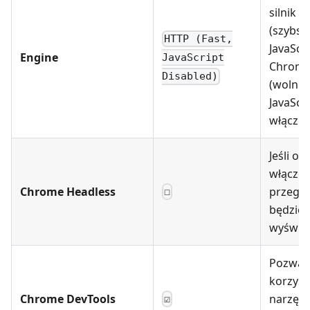
silnik 
(szybsz
HTTP (Fast,
JavaScri
Engine
JavaScript
Chrom
Disabled)
(wolniej
JavaScr
włączon
Jeśli op
włączon
Chrome Headless
przeglą
☐
będzie
wyświe
Pozwal
korzyst
Chrome DevTools
narzędz
☑