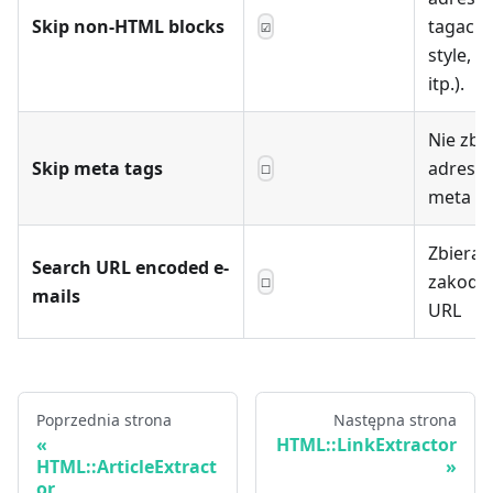
Skip non-HTML blocks
tagach (
☑
style, 
itp.).
Nie zbie
Skip meta tags
adresów
☐
meta t
Zbierani
Search URL encoded e-
zakodo
☐
mails
URL
Poprzednia strona
Następna strona
HTML::LinkExtractor
HTML::ArticleExtract
or