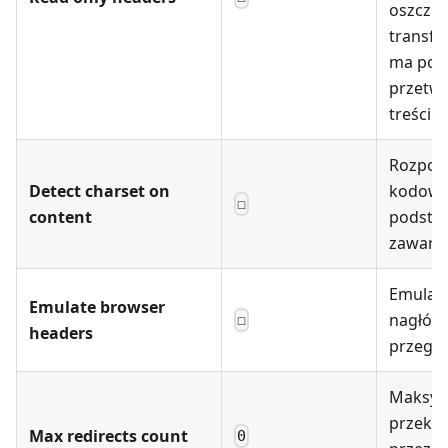
oszczę
transfer,
ma pot
przetwa
treści
Rozpoz
Detect charset on
kodowa
☐
content
podsta
zawarto
Emulac
Emulate browser
nagłów
☐
headers
przeglą
Maksyma
przekie
Max redirects count
0