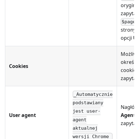
orygina
zapytan
$pagen
strony 
opcji
Us
Możliw
określe
Cookies
cookie 
zapytan
_Automatycznie
podstawiany
Nagłó
jest user-
User agent
Agent
p
agent
zapytan
aktualnej
wersji Chrome_