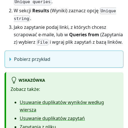
.
Unique queries
W sekcji
Results
(Wyniki) zaznacz opcję
Unique
.
string
Jako zapytanie podaj linki, z których chcesz
scrapować e-maile, lub w
Queries from
(Zapytania
z) wybierz
i wgraj plik zapytań z bazą linków.
File
Pobierz przykład
WSKAZÓWKA
Zobacz także:
Usuwanie duplikatów wyników według
wiersza
Usuwanie duplikatów zapytań
Zapytania z pliku