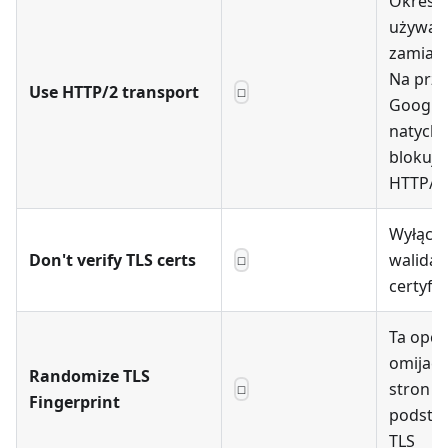
Określa
używać
zamiast
Na przy
Use HTTP/2 transport
☐
Google 
natych
blokują
HTTP/1.
Wyłącze
Don't verify TLS certs
walidacj
☐
certyfi
Ta opcj
omijać 
Randomize TLS
stron n
☐
Fingerprint
podstaw
TLS