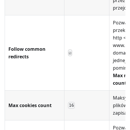
przez k
przejdz
Pozwal
przekie
http <-
www.do
Follow common
domain
☑
redirects
jednej 
pominię
Max red
count
Maksyma
Max cookies count
plików 
16
zapisan
Pozwal