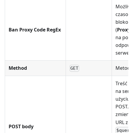
Możliw
czasow
blokow
Ban Proxy Code RegEx
(
Proxy 
na pod
odpowi
serwer
Method
Metoda
GET
Treść d
na serw
użyciu
POST. O
zmien
URL zap
POST body
$query