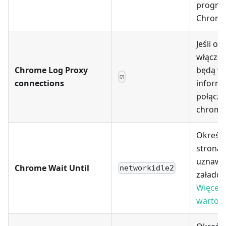
progra
Chrom
Jeśli op
włączon
Chrome Log Proxy
będą w
☑
connections
informa
połącze
chrome
Określa
strona j
uznawa
Chrome Wait Until
networkidle2
załado
Więcej 
wartośc