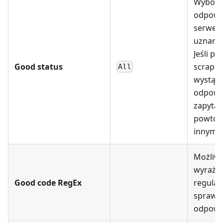
Wybór, 
odpowi
serwera
uznana 
Jeśli p
Good status
scrapo
All
wystąpi
odpowi
zapytan
powtór
innym 
Możliw
wyraże
Good code RegEx
regula
sprawd
odpowi