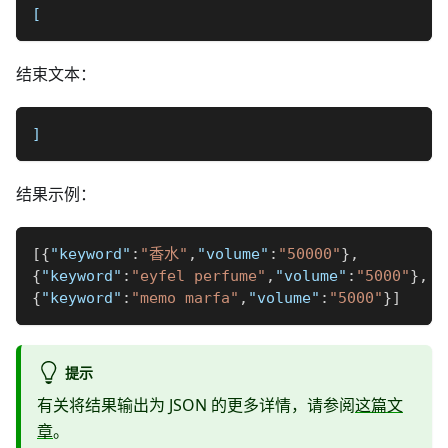
[
结束文本：
]
结果示例：
[
{
"keyword"
:
"香水"
,
"volume"
:
"50000"
}
,
{
"keyword"
:
"eyfel perfume"
,
"volume"
:
"5000"
}
,
{
"keyword"
:
"memo marfa"
,
"volume"
:
"5000"
}
]
提示
有关将结果输出为 JSON 的更多详情，请参阅
这篇文
章
。