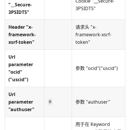
Cookie "__Secure-
"__Secure-
3PSIDTS"
3PSIDTS"
Header "x-
请求头 "x-
framework-
framework-xsrf-
xsrf-token"
token"
Url
parameter
参数 "ocid"("uscid")
"ocid"
("uscid")
Url
parameter
参数 "authuser"
0
"authuser"
用于在 Keyword