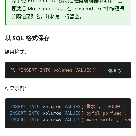
为了使“Prepend text”选项在
任务编辑器
中可用，需
要激活“More options”。 在“Prepend text”中按逗号
分隔记录列名，并将第二行留空。
以 SQL 格式保存
结果格式：
[
%
"INSERT INTO volumes VALUES('"
_
 query 
_
"'
结果示例：
INSERT
INTO
 volumes 
VALUES
(
'香水'
,
'50000'
)
INSERT
INTO
 volumes 
VALUES
(
'eyfel perfume'
,
'5
INSERT
INTO
 volumes 
VALUES
(
'memo marfa'
,
'5000