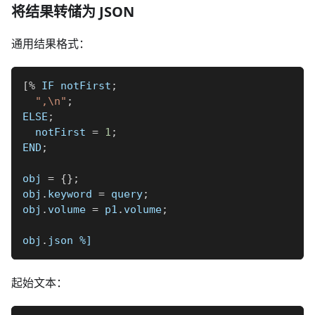
将结果转储为 JSON
通用结果格式：
[
%
 IF notFirst
;
",\n"
;
ELSE
;
  notFirst 
=
1
;
END
;
obj 
=
{
}
;
obj
.
keyword 
=
 query
;
obj
.
volume 
=
 p1
.
volume
;
obj
.
json 
%]
起始文本：