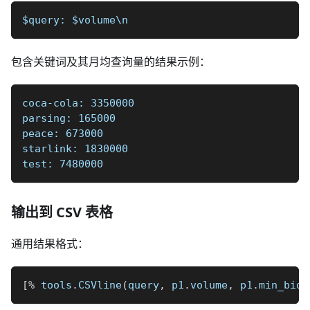
$query: $volume\n
包含关键词及其月均查询量的结果示例：
coca-cola: 3350000
parsing: 165000
peace: 673000
starlink: 1830000
test: 7480000
输出到 CSV 表格
通用结果格式：
[
%
 tools
.
CSVline
(
query
,
 p1
.
volume
,
 p1
.
min_bid
,