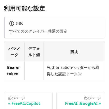
利用可能な設定
注記
すべてのスクレイパー共通の設定
パラメ
デフォ
説明
ータ
ルト値
Bearer
Authorizationヘッダーから取
token
得した認証トークン
前のページ
次のページ
FreeAI::Copilot
FreeAI::GoogleAI