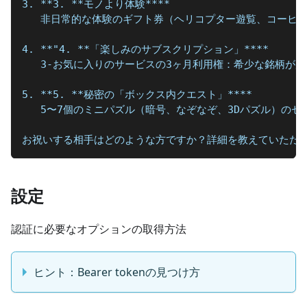
3. **3. **モノより体験****  
   非日常的な体験のギフト券（ヘリコプター遊覧、コーヒ
4. **"4. **「楽しみのサブスクリプション」****  
   3-お気に入りのサービスの3ヶ月利用権：希少な銘柄
5. **5. **秘密の「ボックス内クエスト」****  
   5〜7個のミニパズル（暗号、なぞなぞ、3Dパズル）の
お祝いする相手はどのような方ですか？詳細を教えていただけ
設定
認証に必要なオプションの取得方法
ヒント：Bearer tokenの見つけ方