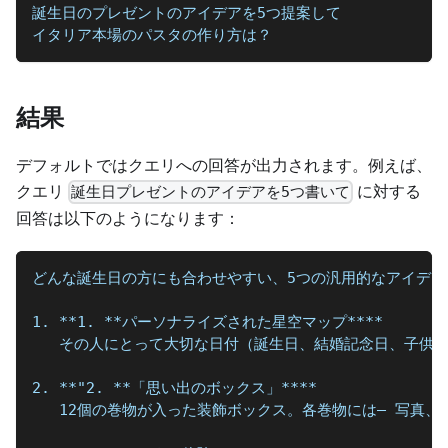
誕生日のプレゼントのアイデアを5つ提案して
イタリア本場のパスタの作り方は？
結果
デフォルトではクエリへの回答が出力されます。例えば、
クエリ
に対する
誕生日プレゼントのアイデアを5つ書いて
回答は以下のようになります：
どんな誕生日の方にも合わせやすい、5つの汎用的なアイデア
1. **1. **パーソナライズされた星空マップ****  
   その人にとって大切な日付（誕生日、結婚記念日、子供
2. **"2. **「思い出のボックス」****  
   12個の巻物が入った装飾ボックス。各巻物には— 写