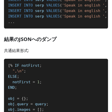
INSERT
INTO
 serp 
VALUES
(
'Speak in english '
,
'
INSERT
INTO
 serp 
VALUES
(
'Speak in english '
,
'
INSERT
INTO
 serp 
VALUES
(
'Speak in english '
,
'
.
.
.
結果のJSONへのダンプ
共通結果形式:
[
%
 IF notFirst
;
",\n"
;
ELSE
;
  notFirst 
=
1
;
END
;
obj 
=
{
}
;
obj
.
query 
=
 query
;
obj
.
images 
=
[
]
;