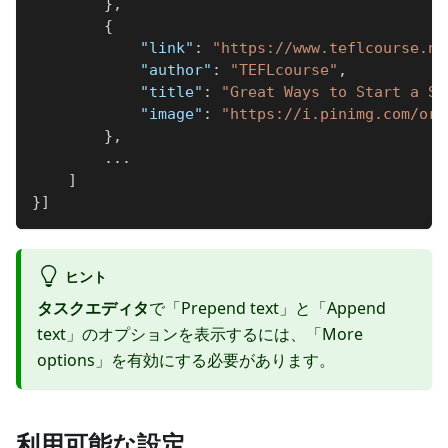
}
,
{
"link"
:
"https://www.teflcourse.ne
"author"
:
"TEFLcourse"
,
"title"
:
"Great Ways to Start a Se
"image"
:
"https://i.pinimg.com/ori
}
,
...
]
}
]
ヒント
タスクエディタ
で「Prepend text」と「Append
text」のオプションを表示するには、「More
options」を有効にする必要があります。
利用可能な設定