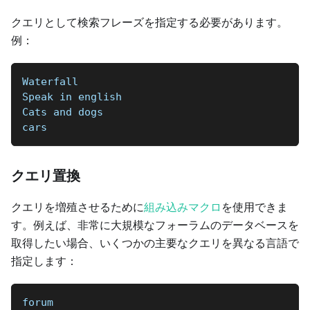
クエリとして検索フレーズを指定する必要があります。
例：
Waterfall  
Speak in english  
Cats and dogs  
cars
クエリ置換
クエリを増殖させるために
組み込みマクロ
を使用できま
す。例えば、非常に大規模なフォーラムのデータベースを
取得したい場合、いくつかの主要なクエリを異なる言語で
指定します：
forum