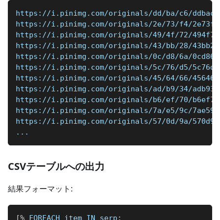
https://i.pinimg.com/originals/dd/ba/c6/ddbac6
https://i.pinimg.com/originals/2e/73/f4/2e73f4
https://i.pinimg.com/originals/49/4f/72/494f72
https://i.pinimg.com/originals/43/bb/28/43bb28
https://i.pinimg.com/originals/0c/d8/6a/0cd86a
https://i.pinimg.com/originals/5c/76/d5/5c76d5
https://i.pinimg.com/originals/45/64/66/456466
https://i.pinimg.com/originals/ad/b9/34/adb934
https://i.pinimg.com/originals/b6/ef/70/b6ef70
https://i.pinimg.com/originals/7a/e5/9c/7ae59c
https://i.pinimg.com/originals/57/0d/9a/570d9a
...
CSVテーブルへの出力
結果フォーマット:
[
%
 FOREACH item IN serp
;