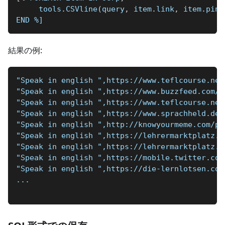
     tools
.
CSVline
(
query
,
 item
.
link
,
 item
.
pinn
END 
%]
結果の例:
"Speak in english ",https://www.teflcourse.net
"Speak in english ",https://www.buzzfeed.com/m
"Speak in english ",https://www.teflcourse.net
"Speak in english ",https://www.sprachheld.de/
"Speak in english ",http://knowyourmeme.com/ph
"Speak in english ",https://lehrermarktplatz.d
"Speak in english ",https://lehrermarktplatz.d
"Speak in english ",https://mobile.twitter.com
"Speak in english ",https://die-lernlotsen.com
...