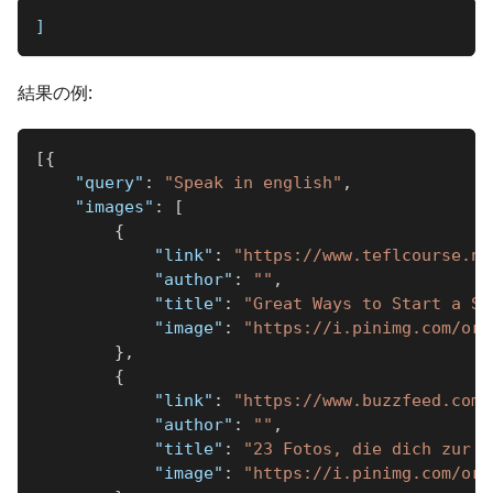
]
結果の例:
[
{
"query"
:
"Speak in english"
,
"images"
:
[
{
"link"
:
"https://www.teflcourse.ne
"author"
:
""
,
"title"
:
"Great Ways to Start a Se
"image"
:
"https://i.pinimg.com/ori
}
,
{
"link"
:
"https://www.buzzfeed.com/
"author"
:
""
,
"title"
:
"23 Fotos, die dich zur W
"image"
:
"https://i.pinimg.com/ori