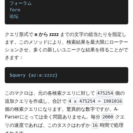
フォーラム
foro
论坛
クエリ形式で
a から zzzz
までの文字の総当たりを指定し
ます。このメソッドにより、検索結果を最大限にローテー
ションさせ、多くの新しいユニークな結果を得ることがで
きます：
$query {az:a:zzzz}
このマクロは、元の各検索クエリに対して
個の
475254
追加クエリを作成し、合計で
4 x 475254 = 1901016
個の検索クエリになります。驚異的な数字ですが、A-
Parserにとっては全く問題ありません。毎分
クエ
2000
リの速度であれば、このタスクはわずか
時間で処理
16
されます。