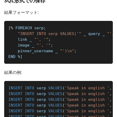
SQL形式での保存
結果フォーマット:
[
%
 FOREACH serp
;
"INSERT INTO serp VALUES('"
_
 query 
_
"', 
    link 
_
"', '"
;
    image 
_
"', '"
;
    pinner_username 
_
"')\n"
;
END 
%]
結果の例:
INSERT
INTO
 serp 
VALUES
(
'Speak in english '
,
'
INSERT
INTO
 serp 
VALUES
(
'Speak in english '
,
'
INSERT
INTO
 serp 
VALUES
(
'Speak in english '
,
'
INSERT
INTO
 serp 
VALUES
(
'Speak in english '
,
'
INSERT
INTO
 serp 
VALUES
(
'Speak in english '
,
'
INSERT
INTO
 serp 
VALUES
(
'Speak in english '
,
'