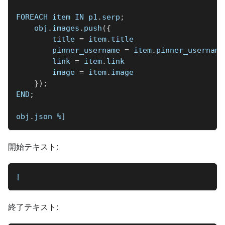
FOREACH item IN p1
.
serp
;
    obj
.
images
.
push
(
{
        title 
=
 item
.
title
        pinner_username 
=
 item
.
pinner_username
        link 
=
 item
.
link
        image 
=
 item
.
image
}
)
;
END
;
obj
.
json 
%]
開始テキスト:
[
終了テキスト: