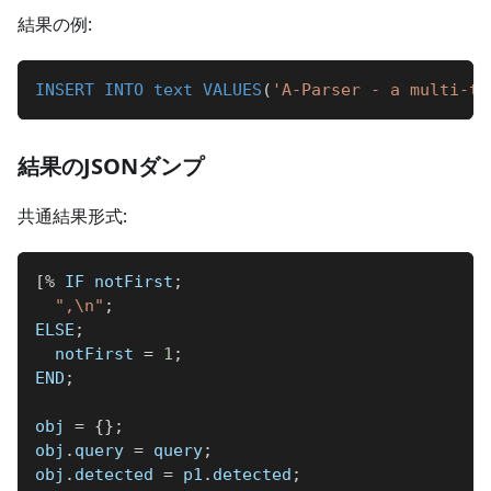
結果の例:
INSERT
INTO
text
VALUES
(
'A-Parser - a multi-th
結果のJSONダンプ
共通結果形式:
[
%
 IF notFirst
;
",\n"
;
ELSE
;
  notFirst 
=
1
;
END
;
obj 
=
{
}
;
obj
.
query 
=
 query
;
obj
.
detected 
=
 p1
.
detected
;