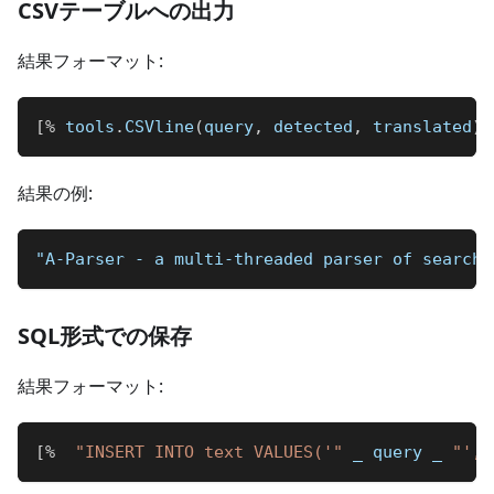
CSVテーブルへの出力
結果フォーマット:
[
%
 tools
.
CSVline
(
query
,
 detected
,
 translated
)
結果の例:
"A-Parser - a multi-threaded parser of 
SQL形式での保存
結果フォーマット:
[
%
"INSERT INTO text VALUES('"
_
 query 
_
"', 