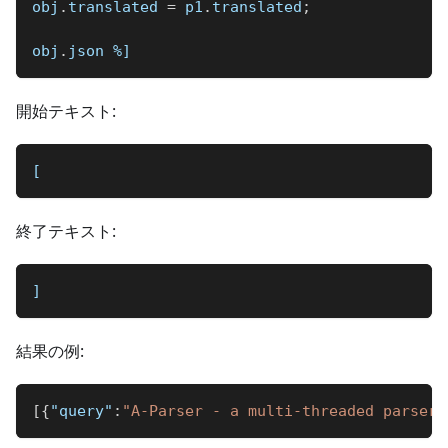
obj
.
translated 
=
 p1
.
translated
;
obj
.
json 
%]
開始テキスト:
[
終了テキスト:
]
結果の例:
[
{
"query"
:
"A-Parser - a multi-threaded parser 