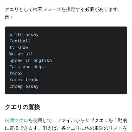
クエリとして検索フレーズを指定する必要があります。
例：
write essay
Football 
tv show
Waterfall  
Speak in english  
Cats and dogs  
forex
forex trade
cheap essay
クエリの置換
内蔵マクロ
を使用して、ファイルからサブクエリを自動的
に置換できます。例えば、各クエリに他の単語のリストを