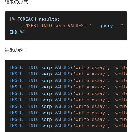
結果の形式：
[
%
 FOREACH results
;
"INSERT INTO serp VALUES('"
_
 query 
_
"', 
END 
%]
結果の例：
INSERT
INTO
 serp 
VALUES
(
'write essay'
,
'write 
INSERT
INTO
 serp 
VALUES
(
'write essay'
,
'write 
INSERT
INTO
 serp 
VALUES
(
'write essay'
,
'write 
INSERT
INTO
 serp 
VALUES
(
'write essay'
,
'write 
INSERT
INTO
 serp 
VALUES
(
'write essay'
,
'write 
INSERT
INTO
 serp 
VALUES
(
'write essay'
,
'write 
INSERT
INTO
 serp 
VALUES
(
'write essay'
,
'write 
INSERT
INTO
 serp 
VALUES
(
'write essay'
,
'write 
INSERT
INTO
 serp 
VALUES
(
'write essay'
,
'write 
INSERT
INTO
 serp 
VALUES
(
'write essay'
,
'write 