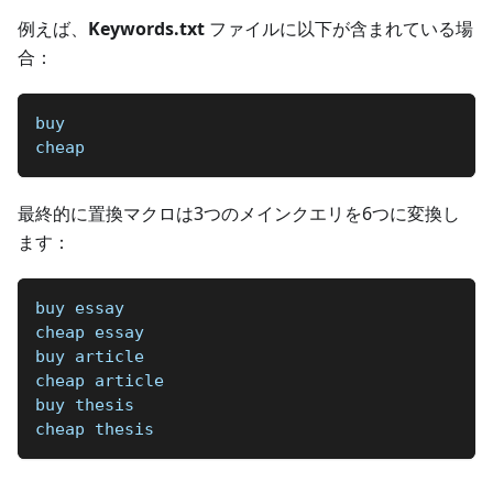
例えば、
Keywords.txt
ファイルに以下が含まれている場
合：
buy
cheap
最終的に置換マクロは3つのメインクエリを6つに変換し
ます：
buy essay
cheap essay
buy article
cheap article
buy thesis
cheap thesis