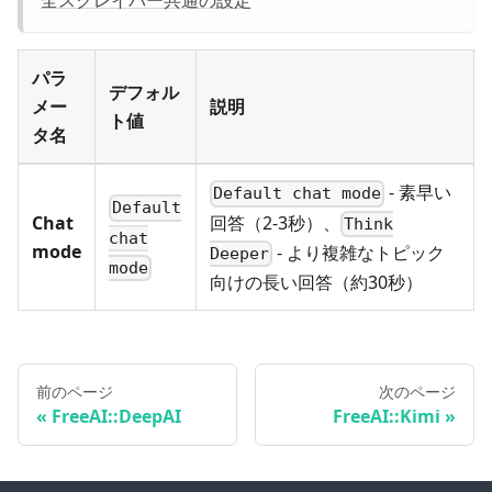
全スクレイパー共通の設定
パラ
デフォル
メー
説明
ト値
タ名
- 素早い
Default chat mode
Default
回答（2-3秒）、
Chat
Think
chat
mode
- より複雑なトピック
Deeper
mode
向けの長い回答（約30秒）
前のページ
次のページ
FreeAI::DeepAI
FreeAI::Kimi