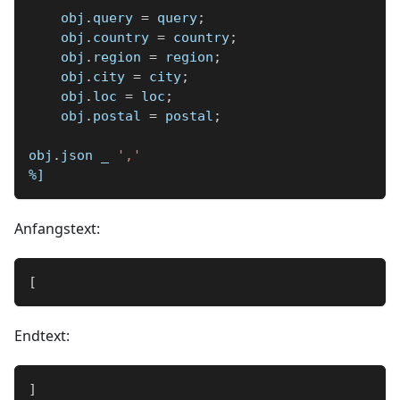
    obj
.
query 
=
 query
;
    obj
.
country 
=
 country
;
    obj
.
region 
=
 region
;
    obj
.
city 
=
 city
;
    obj
.
loc 
=
 loc
;
    obj
.
postal 
=
 postal
;
obj
.
json 
_
','
%]
Anfangstext:
[
Endtext:
]