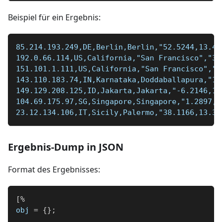
Beispiel für ein Ergebnis:
85.214.193.249,DE,Berlin,Berlin,"52.5244,13.41
192.0.66.114,US,California,"San Francisco","37
151.101.1.111,US,California,"San Francisco","3
143.110.183.74,IN,Karnataka,Doddaballapura,"13
149.129.208.125,ID,Jakarta,Jakarta,"-6.2146,10
104.69.175.97,SG,Singapore,Singapore,"1.2897,1
23.12.134.106,IT,Sicily,Palermo,"38.1166,13.36
Ergebnis-Dump in JSON
Format des Ergebnisses:
[
%
obj 
=
{
}
;