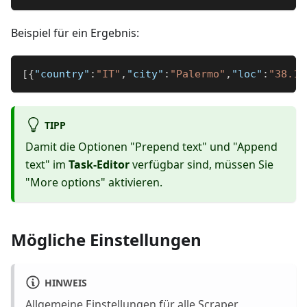
Beispiel für ein Ergebnis:
[
{
"country"
:
"IT"
,
"city"
:
"Palermo"
,
"loc"
:
"38.11
TIPP
Damit die Optionen "Prepend text" und "Append
text" im
Task-Editor
verfügbar sind, müssen Sie
"More options" aktivieren.
Mögliche Einstellungen
HINWEIS
Allgemeine Einstellungen für alle Scraper