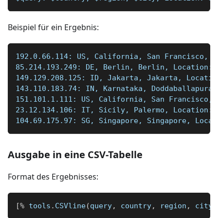
Beispiel für ein Ergebnis:
192.0.66.114: US, California, San Francisco, L
85.214.193.249: DE, Berlin, Berlin, Location: 
149.129.208.125: ID, Jakarta, Jakarta, Locatio
143.110.183.74: IN, Karnataka, Doddaballapura,
151.101.1.111: US, California, San Francisco, 
23.12.134.106: IT, Sicily, Palermo, Location: 
104.69.175.97: SG, Singapore, Singapore, Locat
Ausgabe in eine CSV-Tabelle
Format des Ergebnisses:
[
%
 tools
.
CSVline
(
query
,
 country
,
 region
,
 city
,