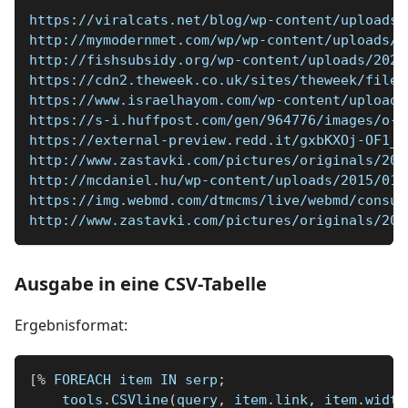
https://viralcats.net/blog/wp-content/uploads/
http://mymodernmet.com/wp/wp-content/uploads/2
http://fishsubsidy.org/wp-content/uploads/2020
https://cdn2.theweek.co.uk/sites/theweek/files
https://www.israelhayom.com/wp-content/uploads
https://s-i.huffpost.com/gen/964776/images/o-C
https://external-preview.redd.it/gxbKXOj-OF1_R
http://www.zastavki.com/pictures/originals/201
http://mcdaniel.hu/wp-content/uploads/2015/01/
https://img.webmd.com/dtmcms/live/webmd/consum
http://www.zastavki.com/pictures/originals/201
Ausgabe in eine CSV-Tabelle
Ergebnisformat:
[
%
 FOREACH item IN serp
;
    tools
.
CSVline
(
query
,
 item
.
link
,
 item
.
width