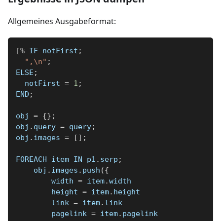
Allgemeines Ausgabeformat:
[
%
 IF notFirst
;
",\n"
;
ELSE
;
  notFirst 
=
1
;
END
;
obj 
=
{
}
;
obj
.
query 
=
 query
;
obj
.
images 
=
[
]
;
FOREACH item IN p1
.
serp
;
    obj
.
images
.
push
(
{
        width 
=
 item
.
width
        height 
=
 item
.
height
        link 
=
 item
.
link
        pagelink 
=
 item
.
pagelink