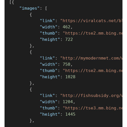
[
{
"images"
:
[
{
"link"
:
"https://viralcats.net/blo
"width"
:
462
,
"thumb"
:
"https://tse2.mm.bing.net
"height"
:
722
}
,
{
"link"
:
"http://mymodernmet.com/wp
"width"
:
750
,
"thumb"
:
"https://tse2.mm.bing.net
"height"
:
1028
}
,
{
"link"
:
"http://fishsubsidy.org/wp
"width"
:
1204
,
"thumb"
:
"https://tse3.mm.bing.net
"height"
:
1445
}
,