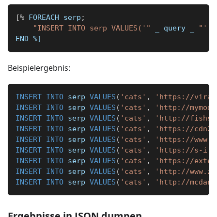
[
%
 FOREACH serp
;
"INSERT INTO serp VALUES('"
_
 query 
_
"', 
END 
%]
Beispielergebnis:
INSERT
INTO
 serp 
VALUES
(
'cats'
,
'https://viral
INSERT
INTO
 serp 
VALUES
(
'cats'
,
'http://mymode
INSERT
INTO
 serp 
VALUES
(
'cats'
,
'http://fishsu
INSERT
INTO
 serp 
VALUES
(
'cats'
,
'https://cdn2.
INSERT
INTO
 serp 
VALUES
(
'cats'
,
'https://www.i
INSERT
INTO
 serp 
VALUES
(
'cats'
,
'https://s-i.h
INSERT
INTO
 serp 
VALUES
(
'cats'
,
'https://exter
INSERT
INTO
 serp 
VALUES
(
'cats'
,
'http://www.za
INSERT
INTO
 serp 
VALUES
(
'cats'
,
'http://mcdani
Ergebnisse in JSON dumpen