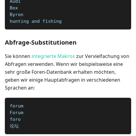
Audi  
Box  
Byron  
hunting and fishing
Abfrage-Substitutionen
Sie können
integrierte Makros
zur Vervielfachung von
Abfragen verwenden. Wenn wir beispielsweise eine
sehr große Foren-Datenbank erhalten möchten,
geben wir einige Hauptabfragen in verschiedenen
Sprachen an:
forum
Forum
foro
论坛