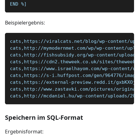
END 
%]
Beispielergebnis:
cats,https://viralcats.net/blog/wp-content/upl
cats,http://mymodernmet.com/wp/wp-content/uplo
cats,http://fishsubsidy.org/wp-content/uploads
cats,https://cdn2.theweek.co.uk/sites/theweek/
cats,https://www.israelhayom.com/wp-content/up
cats,https://s-i.huffpost.com/gen/964776/image
cats,https://external-preview.redd.it/gxbKXOj-
cats,http://www.zastavki.com/pictures/original
cats,http://mcdaniel.hu/wp-content/uploads/201
Speichern im SQL-Format
Ergebnisformat: