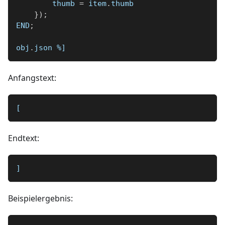
        thumb 
=
 item
.
thumb
}
)
;
END
;
obj
.
json 
%]
Anfangstext:
[
Endtext:
]
Beispielergebnis: