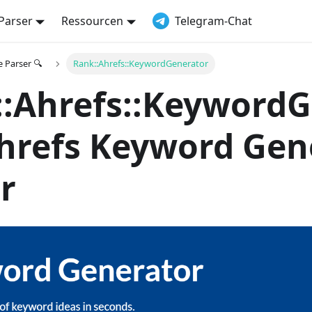
Parser
Ressourcen
Telegram-Chat
e Parser 🔍
Rank::Ahrefs::KeywordGenerator
:Ahrefs::KeywordG
Ahrefs Keyword Gen
r