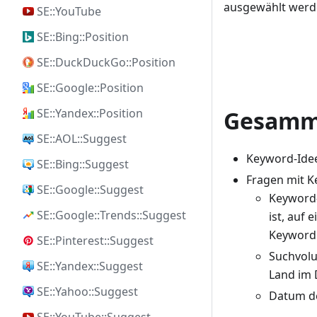
ausgewählt werd
SE::YouTube
SE::Bing::Position
SE::DuckDuckGo::Position
SE::Google::Position
SE::Yandex::Position
Gesamm
SE::AOL::Suggest
Keyword-Ide
SE::Bing::Suggest
Fragen mit 
SE::Google::Suggest
Keyword-
SE::Google::Trends::Suggest
ist, auf
Keyword 
SE::Pinterest::Suggest
Suchvolu
SE::Yandex::Suggest
Land im 
SE::Yahoo::Suggest
Datum de