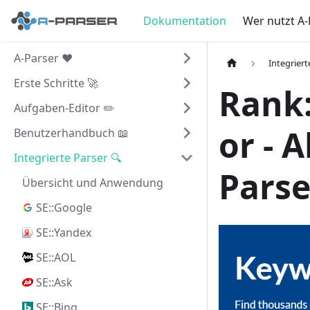
Dokumentation
Wer nutzt A-
A-Parser ❤️
Integriert
Erste Schritte 🚀
Rank:
Aufgaben-Editor ✏️
or - 
Benutzerhandbuch 📖
Integrierte Parser 🔍
Parse
Übersicht und Anwendung
SE::Google
SE::Yandex
SE::AOL
SE::Ask
SE::Bing