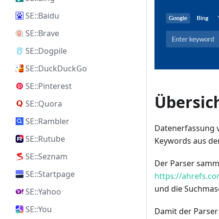
SE::Baidu
SE::Brave
SE::Dogpile
SE::DuckDuckGo
SE::Pinterest
Übersich
SE::Quora
SE::Rambler
Datenerfassung 
SE::Rutube
Keywords aus der
SE::Seznam
Der Parser samme
SE::Startpage
https://ahrefs.c
und die Suchmasc
SE::Yahoo
SE::You
Damit der Parser