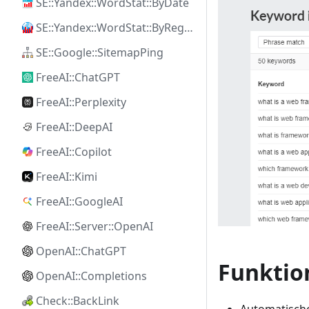
SE::Yandex::WordStat::ByDate
SE::Yandex::WordStat::ByRegion
SE::Google::SitemapPing
FreeAI::ChatGPT
FreeAI::Perplexity
FreeAI::DeepAI
FreeAI::Copilot
FreeAI::Kimi
FreeAI::GoogleAI
FreeAI::Server::OpenAI
OpenAI::ChatGPT
Funktio
OpenAI::Completions
Check::BackLink