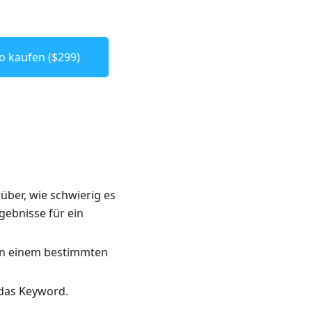
o kaufen ($299)
über, wie schwierig es
gebnisse für ein
 in einem bestimmten
das Keyword.