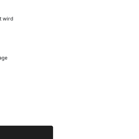
t wird
age