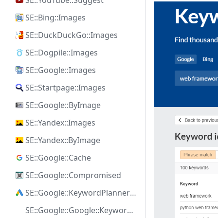
SE::YouTube::Suggest
SE::Bing::Images
SE::DuckDuckGo::Images
SE::Dogpile::Images
SE::Google::Images
SE::Startpage::Images
SE::Google::ByImage
SE::Yandex::Images
SE::Yandex::ByImage
SE::Google::Cache
SE::Google::Compromised
SE::Google::KeywordPlanner::Ideas
SE::Google::Google::KeywordPlanner::SearchVolume