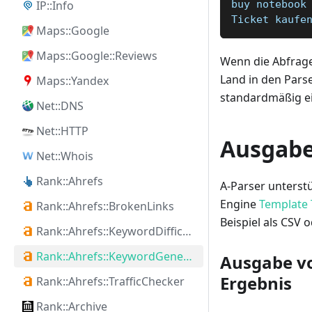
IP::Info
buy notebook
Ticket kaufe
Maps::Google
Maps::Google::Reviews
Wenn die Abfrage
Land in den Parse
Maps::Yandex
standardmäßig ei
Net::DNS
Net::HTTP
Ausgabe
Net::Whois
Rank::Ahrefs
A-Parser unterstü
Engine
Template 
Rank::Ahrefs::BrokenLinks
Beispiel als CSV
Rank::Ahrefs::KeywordDifficulty
Rank::Ahrefs::KeywordGenerator
Ausgabe vo
Ergebnis
Rank::Ahrefs::TrafficChecker
Rank::Archive