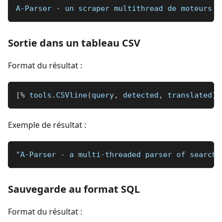
A-Parser - un scraper multithread de moteurs d
Sortie dans un tableau CSV
Format du résultat :
[
%
 tools
.
CSVline
(
query
,
 detected
,
 translated
)
Exemple de résultat :
"A-Parser - a multi-threaded parser of search 
Sauvegarde au format SQL
Format du résultat :