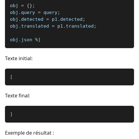
obj 
=
{
}
;
obj
.
query 
=
 query
;
obj
.
detected 
=
 p1
.
detected
;
obj
.
translated 
=
 p1
.
translated
;
obj
.
json 
%]
Texte initial:
[
Texte final:
]
Exemple de résultat :