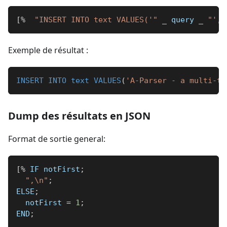
[
%
"INSERT INTO text VALUES('"
_
 query 
_
"', 
Exemple de résultat :
INSERT
INTO
text
VALUES
(
'A-Parser - a multi-th
Dump des résultats en JSON
Format de sortie general:
[
%
 IF notFirst
;
",\n"
;
ELSE
;
  notFirst 
=
1
;
END
;