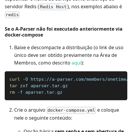
servidor Redis (
), nos exemplos abaixo é
Redis Host
redis
Se o A-Parser não foi executado anteriormente via
docker-compose
Baixe e descompacte a distribuição (o link de uso
único deve ser obtido previamente na Área de
Membros, como descrito
aqui
):
curl
 -O https://a-parser.com/members/onetime/c
tar
 zxf aparser.tar.gz
rm
 -f aparser.tar.gz
Crie o arquivo
e coloque
docker-compose.yml
nele o seguinte conteúdo:
Opção básica
sem senha e sem abertura de