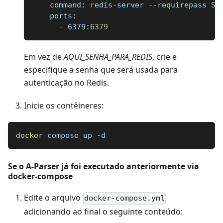
command
:
 redis
-
server 
-
-
requirepass SU
ports
:
-
 6379
:
6379
Em vez de
AQUI
_
SENHA
_
PARA
_
REDIS
, crie e
especifique a senha que será usada para
autenticação no Redis.
Inicie os contêineres:
docker
 compose up -d
Se o A-Parser já foi executado anteriormente via
docker-compose
Edite o arquivo
docker-compose.yml
adicionando ao final o seguinte conteúdo: