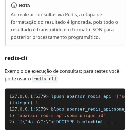
NOTA
Ao realizar consultas via Redis, a etapa de
formatação do resultado é ignorada, pois todo o
resultado é transmitido em formato JSON para
posterior processamento programático.
redis-cli
Exemplo de execução de consultas; para testes você
pode usar o
:
redis-cli
127.0
.0.1:637
9
>
 lpush aparser_redis_api 
'["som
(
integer
)
1
127.0
.0.1:637
9
>
 blpop aparser_redis_api:some_u
1
)
"aparser_redis_api:some_unique_id"
2
)
 "
{
\
"data
\
":
\
"
<
!
DOCTYPE html
>
<
html
..
..
.