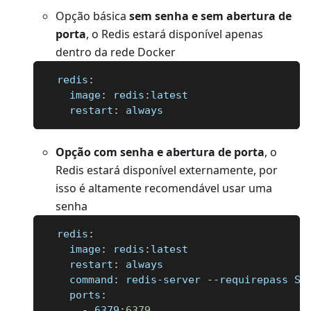
Opção básica
sem senha e sem abertura de
porta
, o Redis estará disponível apenas
dentro da rede Docker
redis
:
image
:
 redis
:
latest
restart
:
 always
Opção com senha e abertura de porta
, o
Redis estará disponível externamente, por
isso é altamente recomendável usar uma
senha
redis
:
image
:
 redis
:
latest
restart
:
 always
command
:
 redis
-
server 
-
-
requirepass SU
ports
:
-
 6379
:
6379