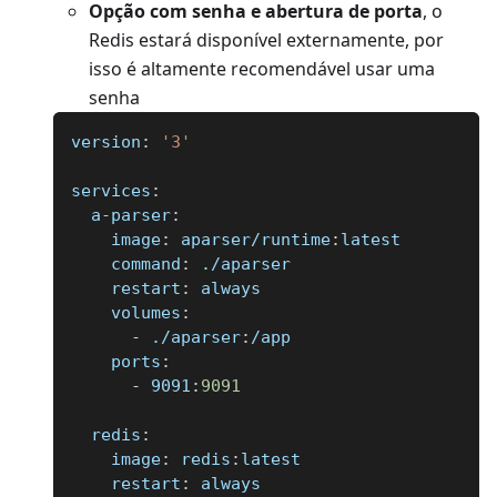
Opção com senha e abertura de porta
, o
Redis estará disponível externamente, por
isso é altamente recomendável usar uma
senha
version
:
'3'
services
:
a-parser
:
image
:
 aparser/runtime
:
latest
command
:
 ./aparser
restart
:
 always
volumes
:
-
 ./aparser
:
/app
ports
:
-
 9091
:
9091
redis
:
image
:
 redis
:
latest
restart
:
 always