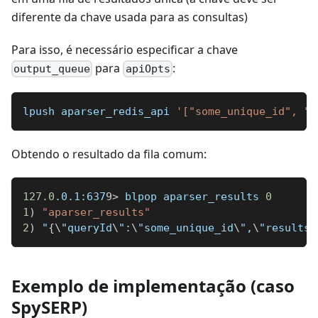
diferente da chave usada para as consultas)
Para isso, é necessário especificar a chave
para
:
output_queue
apiOpts
lpush aparser_redis_api 
'["some_unique_id", "N
Obtendo o resultado da fila comum:
127.0
.0.1:637
9
>
 blpop aparser_results 
0
1
)
"aparser_results"
2
)
 "
{
\
"queryId
\
":
\
"some_unique_id
\
",
\
"results
\
Exemplo de implementação (caso
SpySERP)