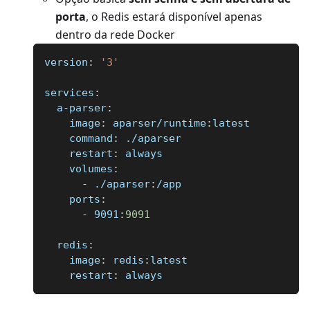
porta
, o Redis estará disponível apenas
dentro da rede Docker
version
:
'3'
services
:
a-parser
:
image
:
 aparser/runtime
:
latest
command
:
 ./aparser
restart
:
 always
volumes
:
-
 ./aparser
:
/app
ports
:
-
 9091
:
9091
redis
:
image
:
 redis
:
latest
restart
:
 always