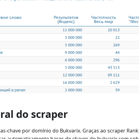
ral do scraper
ras-chave por domínio do Bukvarix. Graças ao scraper Rank
etar automaticamente bases de chaves do bukvarix.com so