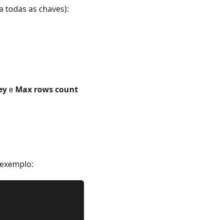
a todas as chaves):
ey
e
Max rows count
 exemplo: