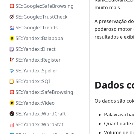
SE::Google::SafeBrowsing
muito mais.
SE::Google::TrustCheck
A preservação dos
SE::Google::Trends
poderoso motor 
resultados e exib
SE::Yandex::Balaboba
SE::Yandex::Direct
SE::Yandex::Register
SE::Yandex::Speller
SE::Yandex::SQI
Dados c
SE::Yandex::SafeBrowsing
Os dados são col
SE::Yandex::Video
SE::Yandex::WordCraft
Palavras-cha
Quantidade d
SE::Yandex::WordStat
Volume de bu