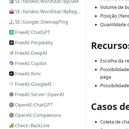
SE::Yandex::WordStat::ByDate
Volume de bu
SE::Yandex::WordStat::ByRegion
Posição (Yan
SE::Google::SitemapPing
Quantidade d
FreeAI::ChatGPT
Recurso
FreeAI::Perplexity
FreeAI::DeepAI
Escolha da r
FreeAI::Copilot
Possibilidad
FreeAI::Kimi
paga
FreeAI::GoogleAI
Possibilidad
FreeAI::Server::OpenAI
Casos d
OpenAI::ChatGPT
OpenAI::Completions
Coleta de ch
Check::BackLink