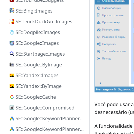
SE::YouTube::Suggest
SE::Bing::Images
SE::DuckDuckGo::Images
SE::Dogpile::Images
SE::Google::Images
SE::Startpage::Images
SE::Google::ByImage
SE::Yandex::Images
SE::Yandex::ByImage
SE::Google::Cache
Você pode usar 
SE::Google::Compromised
desnecessário (u
SE::Google::KeywordPlanner::Ideas
A funcionalidade
SE::Google::KeywordPlanner::SearchVolume
Rank::Bukvarix::