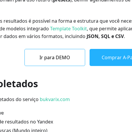
 resultados é possível na forma e estrutura que você neces
de modelos integrado
Template Toolkit
, que permite aplica
ir dados em vários formatos, incluindo
JSON, SQL e CSV
.
Ir para DEMO
Comprar A-Pa
oletados
etados do serviço
bukvarix.com
ve
e resultados no Yandex
scas (Mundo inteiro)