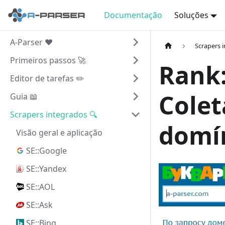
Documentação
Soluções
A-Parser ❤️
Scrapers 
Primeiros passos 🚀
Rank:
Editor de tarefas ✏️
Colet
Guia 📖
Scrapers integrados 🔍
domín
Visão geral e aplicação
SE::Google
SE::Yandex
SE::AOL
SE::Ask
SE::Bing