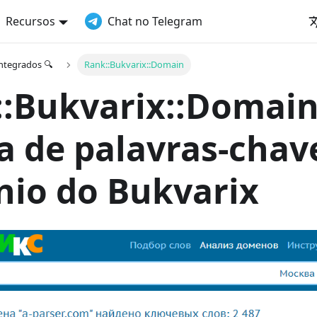
Recursos
Chat no Telegram
integrados 🔍
Rank::Bukvarix::Domain
:Bukvarix::Domain
a de palavras-chav
io do Bukvarix