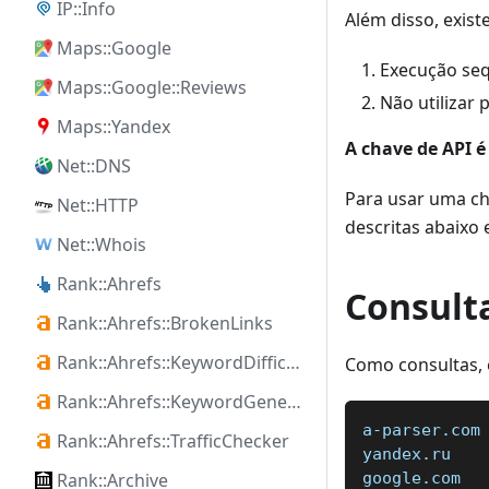
IP::Info
Além disso, exist
Maps::Google
Execução seq
Maps::Google::Reviews
Não utilizar 
Maps::Yandex
A chave de API 
Net::DNS
Para usar uma cha
Net::HTTP
descritas abaixo
Net::Whois
Rank::Ahrefs
Consult
Rank::Ahrefs::BrokenLinks
Rank::Ahrefs::KeywordDifficulty
Como consultas, é
Rank::Ahrefs::KeywordGenerator
a-parser.com
Rank::Ahrefs::TrafficChecker
yandex.ru  
google.com  
Rank::Archive