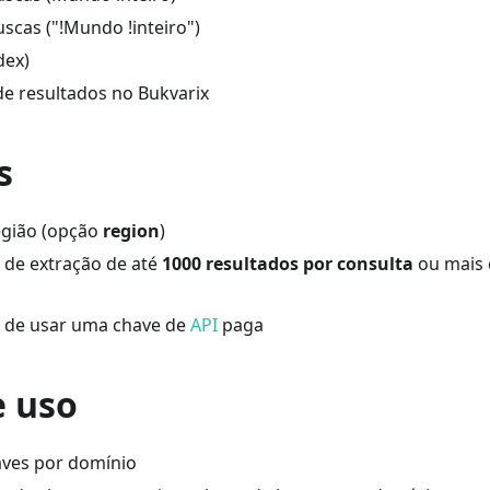
scas ("!Mundo !inteiro")
dex)
e resultados no Bukvarix
s
egião (opção
region
)
e de extração de até
1000 resultados por consulta
ou mais 
e de usar uma chave de
API
paga
e uso
aves por domínio