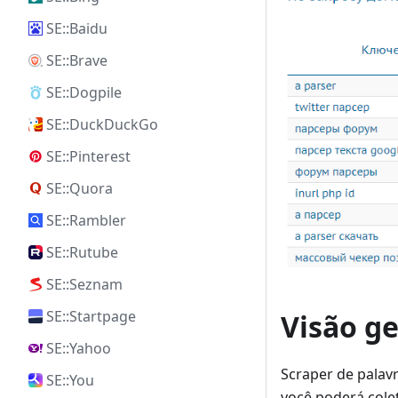
SE::Baidu
SE::Brave
SE::Dogpile
SE::DuckDuckGo
SE::Pinterest
SE::Quora
SE::Rambler
SE::Rutube
SE::Seznam
SE::Startpage
Visão ge
SE::Yahoo
Scraper de palav
SE::You
você poderá col