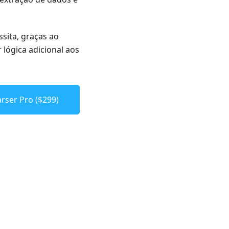
sita, graças ao
r lógica adicional aos
rser Pro ($299)