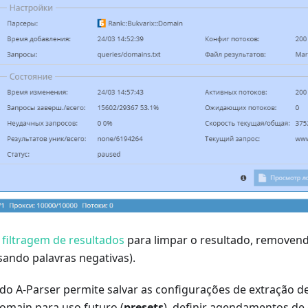
a
filtragem de resultados
para limpar o resultado, removend
sando palavras negativas).
 do A-Parser permite salvar as configurações de extração d
Domain para uso futuro (
presets
), definir agendamentos de