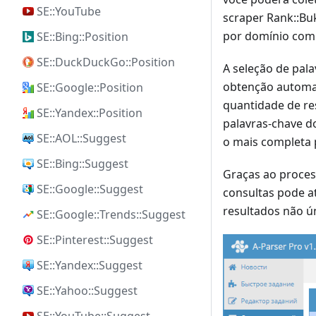
SE::YouTube
scraper Rank::Buk
por domínio com 
SE::Bing::Position
SE::DuckDuckGo::Position
A seleção de pala
obtenção automat
SE::Google::Position
quantidade de re
SE::Yandex::Position
palavras-chave d
SE::AOL::Suggest
o mais completa p
SE::Bing::Suggest
Graças ao proces
SE::Google::Suggest
consultas pode a
resultados não ú
SE::Google::Trends::Suggest
SE::Pinterest::Suggest
SE::Yandex::Suggest
SE::Yahoo::Suggest