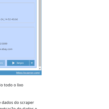
o todo o lixo
e dados do scraper
 extração de dados e