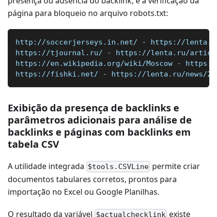
presença ou ausência do backlink, e a verificação da
página para bloqueio no arquivo robots.txt:
http://soccerjerseys.in.net/ - https://lenta.r
https://tjournal.ru/ - https://lenta.ru/articl
https://en.wikipedia.org/wiki/Moscow - https:/
https://fishki.net/ - https://lenta.ru/news/20
Exibição da presença de backlinks e
parâmetros adicionais para análise de
backlinks e páginas com backlinks em
tabela CSV
A utilidade integrada
permite criar
$tools.CSVLine
documentos tabulares corretos, prontos para
importação no Excel ou Google Planilhas.
O resultado da variável
existe
$actualchecklink