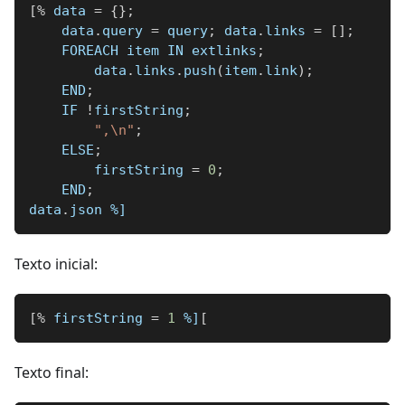
[
%
 data 
=
{
}
;
    data
.
query 
=
 query
;
 data
.
links 
=
[
]
;
    FOREACH item IN extlinks
;
        data
.
links
.
push
(
item
.
link
)
;
    END
;
    IF 
!
firstString
;
",\n"
;
    ELSE
;
        firstString 
=
0
;
    END
;
data
.
json 
%]
Texto inicial:
[
%
 firstString 
=
1
%]
[
Texto final: