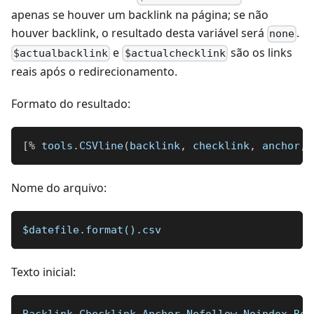
apenas se houver um backlink na página; se não
houver backlink, o resultado desta variável será
.
none
e
são os links
$actualbacklink
$actualchecklink
reais após o redirecionamento.
Formato do resultado:
[
%
 tools
.
CSVline
(
backlink
,
 checklink
,
 anchor
,
 
Nome do arquivo:
$datefile.format().csv
Texto inicial:
Backlink,Checklink,Anchor,Nofollow,Noindex,Red