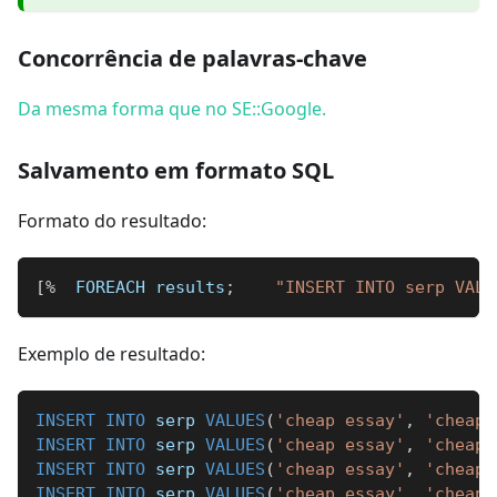
Concorrência de palavras-chave
Da mesma forma que no SE::Google.
Salvamento em formato SQL
Formato do resultado:
[
%
  FOREACH results
;
"INSERT INTO serp VALU
Exemplo de resultado:
INSERT
INTO
 serp 
VALUES
(
'cheap essay'
,
'cheap 
INSERT
INTO
 serp 
VALUES
(
'cheap essay'
,
'cheap 
INSERT
INTO
 serp 
VALUES
(
'cheap essay'
,
'cheap 
INSERT
INTO
 serp 
VALUES
(
'cheap essay'
,
'cheap 