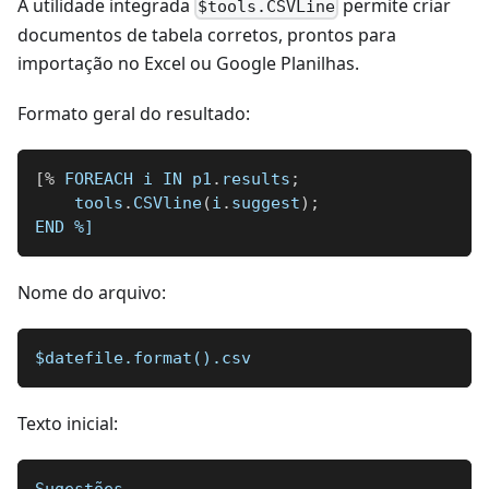
A utilidade integrada
permite criar
$tools.CSVLine
documentos de tabela corretos, prontos para
importação no Excel ou Google Planilhas.
Formato geral do resultado:
[
%
 FOREACH i IN p1
.
results
;
    tools
.
CSVline
(
i
.
suggest
)
;
END 
%]
Nome do arquivo:
$datefile.format().csv
Texto inicial: