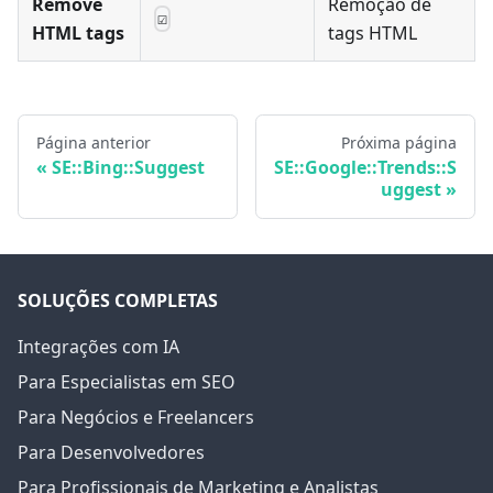
Remove
Remoção de
☑
HTML tags
tags HTML
Página anterior
Próxima página
SE::Bing::Suggest
SE::Google::Trends::S
uggest
SOLUÇÕES COMPLETAS
Integrações com IA
Para Especialistas em SEO
Para Negócios e Freelancers
Para Desenvolvedores
Para Profissionais de Marketing e Analistas