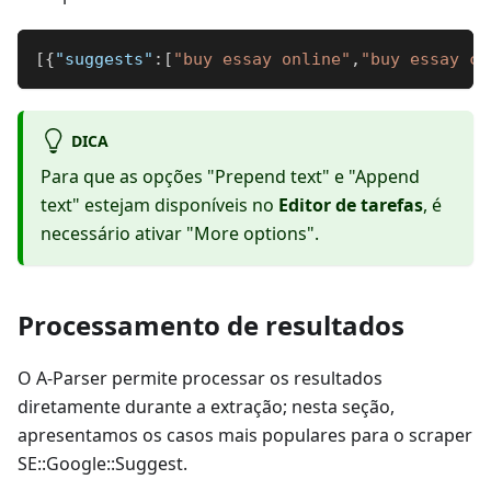
[
{
"suggests"
:
[
"buy essay online"
,
"buy essay ch
DICA
Para que as opções "Prepend text" e "Append
text" estejam disponíveis no
Editor de tarefas
, é
necessário ativar "More options".
Processamento de resultados
O A-Parser permite processar os resultados
diretamente durante a extração; nesta seção,
apresentamos os casos mais populares para o scraper
SE::Google::Suggest.