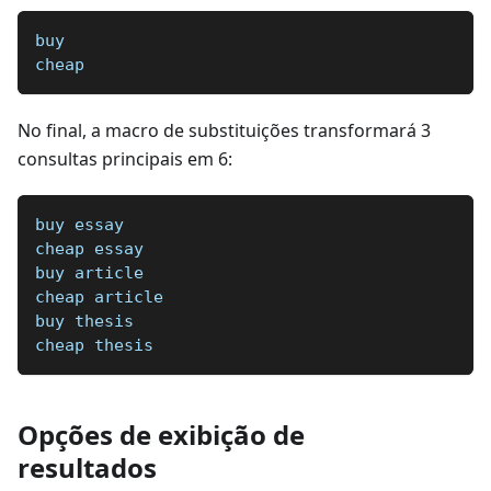
buy
cheap
No final, a macro de substituições transformará 3
consultas principais em 6:
buy essay
cheap essay
buy article
cheap article
buy thesis
cheap thesis
Opções de exibição de
resultados