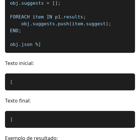
obj
.
suggests 
=
[
]
;
FOREACH item IN p1
.
results
;
    obj
.
suggests
.
push
(
item
.
suggest
)
;
END
;
obj
.
json 
%]
Texto inicial:
[
Texto final:
]
Exemplo de resultado: