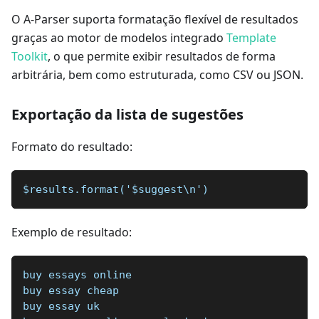
O A-Parser suporta formatação flexível de resultados
graças ao motor de modelos integrado
Template
Toolkit
, o que permite exibir resultados de forma
arbitrária, bem como estruturada, como CSV ou JSON.
Exportação da lista de sugestões
Formato do resultado:
$results.format('$suggest\n')
Exemplo de resultado:
buy essays online
buy essay cheap
buy essay uk