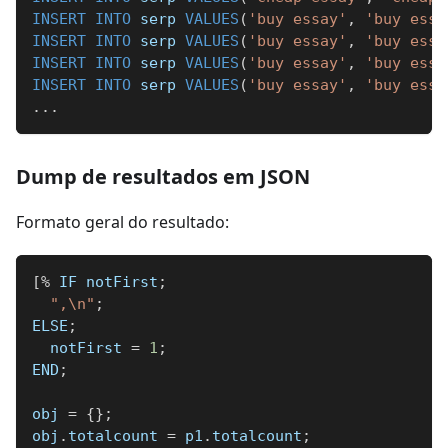
INSERT
INTO
 serp 
VALUES
(
'buy essay'
,
'buy essa
INSERT
INTO
 serp 
VALUES
(
'buy essay'
,
'buy essa
INSERT
INTO
 serp 
VALUES
(
'buy essay'
,
'buy essa
INSERT
INTO
 serp 
VALUES
(
'buy essay'
,
'buy essa
.
.
.
Dump de resultados em JSON
Formato geral do resultado:
[
%
 IF notFirst
;
",\n"
;
ELSE
;
  notFirst 
=
1
;
END
;
obj 
=
{
}
;
obj
.
totalcount 
=
 p1
.
totalcount
;