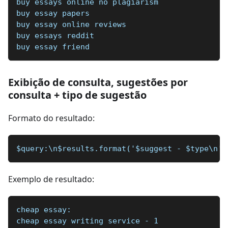
buy essays online no plagiarism
buy essay papers
buy essay online reviews
buy essays reddit
buy essay friend
Exibição de consulta, sugestões por
consulta + tipo de sugestão
Formato do resultado:
$query:\n$results.format('$suggest - $type\n')
Exemplo de resultado:
cheap essay:
cheap essay writing service - 1