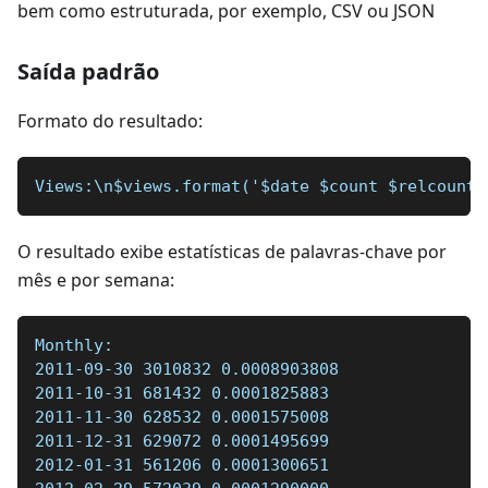
bem como estruturada, por exemplo, CSV ou JSON
Saída padrão
Formato do resultado:
Views:\n$views.format('$date $count $relcount\
O resultado exibe estatísticas de palavras-chave por
mês e por semana:
Monthly:  
2011-09-30 3010832 0.0008903808  
2011-10-31 681432 0.0001825883  
2011-11-30 628532 0.0001575008  
2011-12-31 629072 0.0001495699  
2012-01-31 561206 0.0001300651  