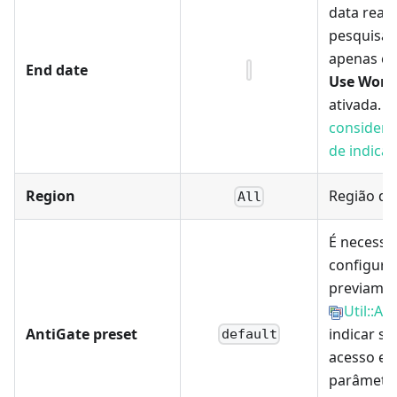
data reali
pesquisa.
apenas c
End date
Use Word
ativada.
É
considera
de indica
Region
Região de
All
É necessá
configura
previamen
Util::An
AntiGate preset
indicar su
default
acesso e 
parâmetro