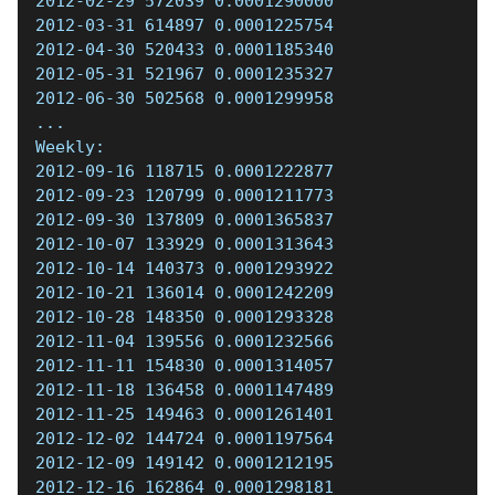
2012-02-29 572039 0.0001290000  
2012-03-31 614897 0.0001225754  
2012-04-30 520433 0.0001185340  
2012-05-31 521967 0.0001235327  
2012-06-30 502568 0.0001299958  
...  
Weekly:  
2012-09-16 118715 0.0001222877  
2012-09-23 120799 0.0001211773  
2012-09-30 137809 0.0001365837  
2012-10-07 133929 0.0001313643  
2012-10-14 140373 0.0001293922  
2012-10-21 136014 0.0001242209  
2012-10-28 148350 0.0001293328  
2012-11-04 139556 0.0001232566  
2012-11-11 154830 0.0001314057  
2012-11-18 136458 0.0001147489  
2012-11-25 149463 0.0001261401  
2012-12-02 144724 0.0001197564  
2012-12-09 149142 0.0001212195  
2012-12-16 162864 0.0001298181  