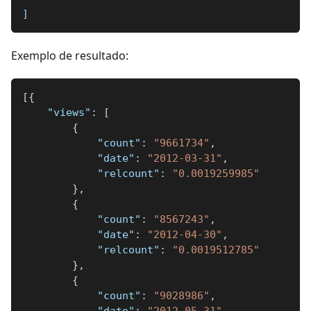
]
Exemplo de resultado:
[
{
"views"
:
[
{
"count"
:
"9661734"
,
"date"
:
"2012-03-31"
,
"relcount"
:
"0.0019259985"
}
,
{
"count"
:
"8567243"
,
"date"
:
"2012-04-30"
,
"relcount"
:
"0.0019512785"
}
,
{
"count"
:
"9028986"
,