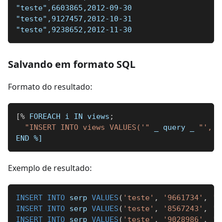
"teste",6603865,2012-09-30
"teste",9127457,2012-10-31
"teste",9238652,2012-11-30
Salvando em formato SQL
Formato do resultado:
[
%
 FOREACH i IN views
;
"INSERT INTO views VALUES('"
_
 query 
_
"', '
END 
%]
Exemplo de resultado:
INSERT
INTO
 serp 
VALUES
(
'teste'
,
'9661734'
,
'0
INSERT
INTO
 serp 
VALUES
(
'teste'
,
'8567243'
,
'0
INSERT
INTO
 serp 
VALUES
(
'teste'
,
'9028986'
,
'0