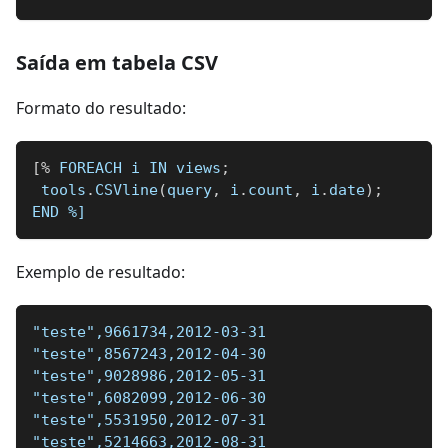
Saída em tabela CSV
Formato do resultado:
[
%
 FOREACH i IN views
;
 tools
.
CSVline
(
query
,
 i
.
count
,
 i
.
date
)
;
END 
%]
Exemplo de resultado:
"teste",9661734,2012-03-31
"teste",8567243,2012-04-30
"teste",9028986,2012-05-31
"teste",6082099,2012-06-30
"teste",5531950,2012-07-31
"teste",5214663,2012-08-31