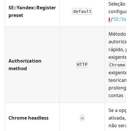
Seleção d
SE::Yandex::Register
configura
default
preset
SE::Yan
Método d
autorizaç
rápido, p
exigente 
Authorization
- 
HTTP
Chrome
method
exigente 
teoricame
prolongar
contas
Se a opção
Chrome headless
ativada, 
☑
não será 