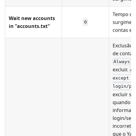
Tempo de 
Wait new accounts
surgiment
0
in "accounts.txt"
contas e
Exclusão 
de contas 
-
Always
excluir.
Al
except w
login/pa
excluir s
quando o
informar 
login/sen
incorretos
que o Yan