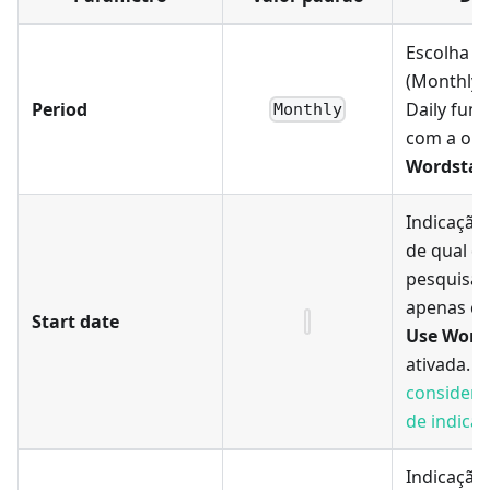
Escolha d
(Monthly/
Period
Daily fun
Monthly
com a op
Wordstat
Indicação 
de qual da
pesquisa.
apenas c
Start date
Use Word
ativada.
É
considera
de indica
Indicação 