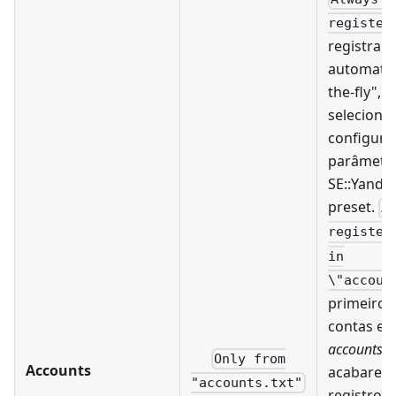
register
registrar 
automatic
the-fly", 
seleciona
configura
parâmetr
SE::Yandex
preset.
A
register
in
\"accoun
primeiro 
contas ex
accounts.tx
Only from
Accounts
acabarem,
"accounts.txt"
registro 