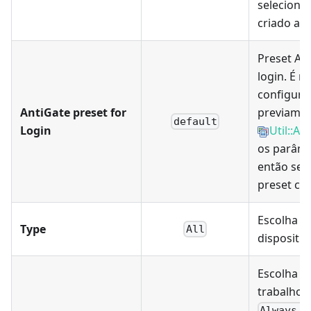
selecionar
criado aq
Preset An
login. É n
configura
AntiGate preset for
previamen
default
Login
Util::An
os parâme
então sel
preset cri
Escolha d
Type
All
dispositiv
Escolha d
trabalho 
Always a