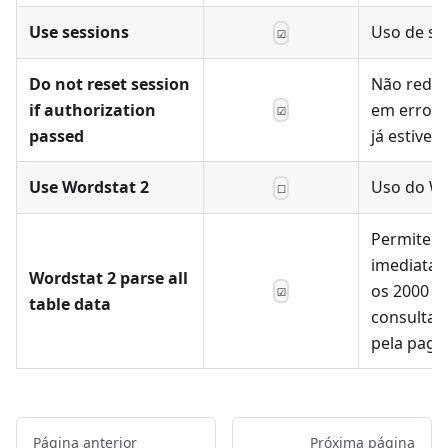
Use sessions
Uso de se
☑
Do not reset session
Não redef
if authorization
em erros 
☑
passed
já estiver
Use Wordstat 2
Uso do Wo
☐
Permite b
imediata
Wordstat 2 parse all
os 2000 r
☑
table data
consulta 
pela pagi
Página anterior
Próxima página