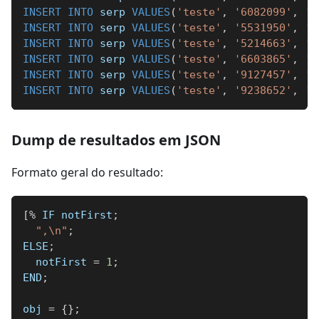
INSERT
INTO
 serp 
VALUES
(
'teste'
,
'6082099'
,
'0
INSERT
INTO
 serp 
VALUES
(
'teste'
,
'5531950'
,
'0
INSERT
INTO
 serp 
VALUES
(
'teste'
,
'5214663'
,
'0
INSERT
INTO
 serp 
VALUES
(
'teste'
,
'6603865'
,
'0
INSERT
INTO
 serp 
VALUES
(
'teste'
,
'9127457'
,
'0
INSERT
INTO
 serp 
VALUES
(
'teste'
,
'9238652'
,
'0
Dump de resultados em JSON
Formato geral do resultado:
[
%
 IF notFirst
;
",\n"
;
ELSE
;
  notFirst 
=
1
;
END
;
obj 
=
{
}
;