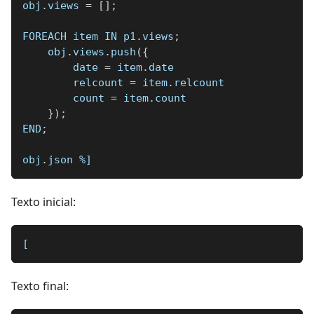
obj
.
views 
=
[
]
;
FOREACH item IN p1
.
views
;
    obj
.
views
.
push
(
{
        date 
=
 item
.
date
        relcount 
=
 item
.
relcount
        count 
=
 item
.
count
}
)
;
END
;
obj
.
json 
%]
Texto inicial:
[
Texto final: