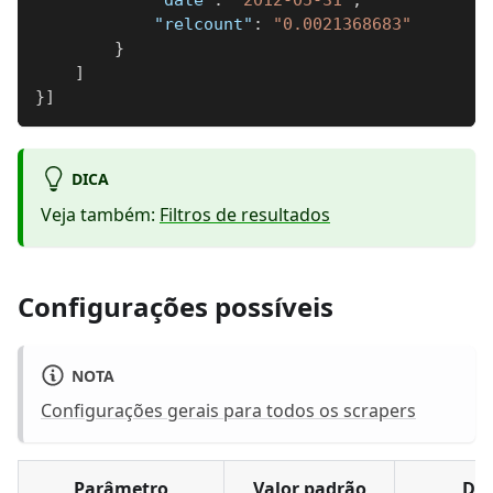
"date"
:
"2012-05-31"
,
"relcount"
:
"0.0021368683"
}
]
}
]
DICA
Veja também:
Filtros de resultados
Configurações possíveis
NOTA
Configurações gerais para todos os scrapers
Parâmetro
Valor padrão
Des