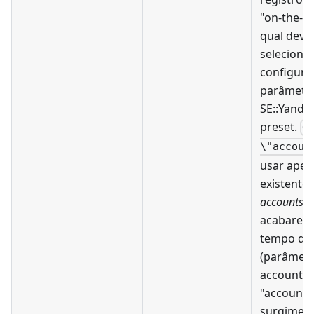
"on-the-fl
qual deve
seleciona
configura
parâmetr
SE::Yandex
preset.
O
\"accoun
usar apen
existentes
accounts.tx
acabarem,
tempo def
(parâmetr
accounts 
"accounts.
surgiment