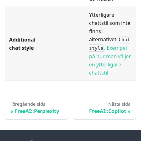
Ytterligare
chattstil som inte
finns i
alternativet
Additional
Chat
chat style
.
Exempel
style
på hur man väljer
en ytterligare
chattstil
Föregående sida
Nästa sida
FreeAI::Perplexity
FreeAI::Copilot