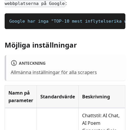
:
webbplatserna på Google
Google har inga "TOP-10 mest inflytelserika we
Möjliga inställningar
ANTECKNING
Allmänna inställningar för alla scrapers
Namn på
Standardvärde
Beskrivning
parameter
Chattstil: AI Chat,
AI Poem