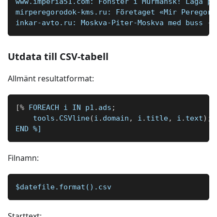
www.imperia51.com: Fönster i Murmansk! Låga pr
mirperegorodok-kms.ru: Företaget «Mir Peregoro
inkar-avto.ru: Moskva-Piter-Moskva med buss - 
Utdata till CSV-tabell
Allmänt resultatformat:
[
%
 FOREACH i IN p1
.
ads
;
    tools
.
CSVline
(
i
.
domain
,
 i
.
title
,
 i
.
text
)
;
END 
%]
Filnamn:
$datefile.format().csv
Starttext: