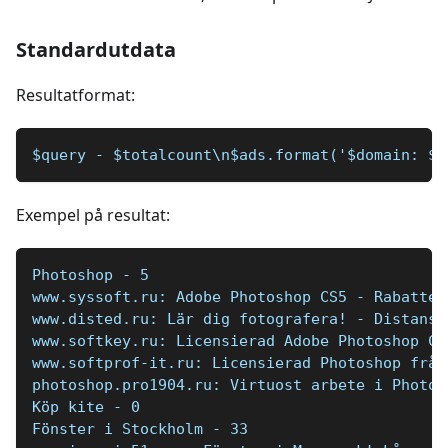
Standardutdata
Resultatformat:
$query - $totalcount\n$ads.format('$domain: $t
Exempel på resultat:
Photoshop - 5  
www.syssoft.ru: Adobe Photoshop CS5 - Rabatter
www.disted.ru: Lär dig fotografera! - Distansu
www.softkey.ru: Licensierad Adobe Photoshop CS
www.softprof-it.ru: Licensierad Photoshop från
photoshop.pro1904.ru: Virtuost arbete i Photos
Köp kite - 0   
Fönster i Stockholm - 33   