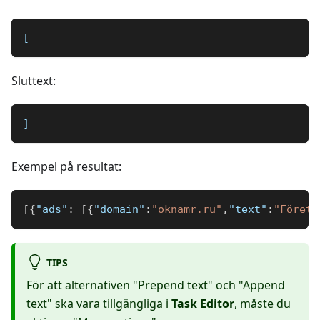
[
Sluttext:
]
Exempel på resultat:
[
{
"ads"
:
[
{
"domain"
:
"oknamr.ru"
,
"text"
:
"Företa
TIPS
För att alternativen "Prepend text" och "Append
text" ska vara tillgängliga i
Task Editor
, måste du