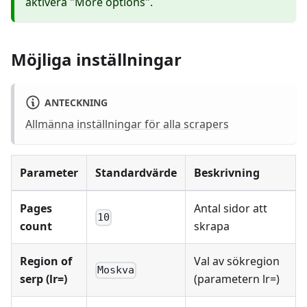
aktivera "More options".
Möjliga inställningar
ANTECKNING
Allmänna inställningar för alla scrapers
Parameter
Standardvärde
Beskrivning
Pages
Antal sidor att
10
count
skrapa
Region of
Val av sökregion
Moskva
serp (lr=)
(parametern lr=)