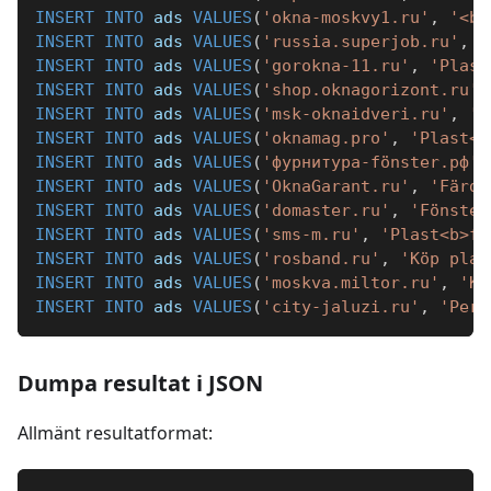
INSERT
INTO
 ads 
VALUES
(
'okna-moskvy1.ru'
,
'<b>
INSERT
INTO
 ads 
VALUES
(
'russia.superjob.ru'
,
'
INSERT
INTO
 ads 
VALUES
(
'gorokna-11.ru'
,
'Plast
INSERT
INTO
 ads 
VALUES
(
'shop.oknagorizont.ru'
,
INSERT
INTO
 ads 
VALUES
(
'msk-oknaidveri.ru'
,
'P
INSERT
INTO
 ads 
VALUES
(
'oknamag.pro'
,
'Plast<b
INSERT
INTO
 ads 
VALUES
(
'фурнитура-fönster.рф'
,
INSERT
INTO
 ads 
VALUES
(
'OknaGarant.ru'
,
'Färdi
INSERT
INTO
 ads 
VALUES
(
'domaster.ru'
,
'Fönster
INSERT
INTO
 ads 
VALUES
(
'sms-m.ru'
,
'Plast<b>fö
INSERT
INTO
 ads 
VALUES
(
'rosband.ru'
,
'Köp plas
INSERT
INTO
 ads 
VALUES
(
'moskva.miltor.ru'
,
'Kö
INSERT
INTO
 ads 
VALUES
(
'city-jaluzi.ru'
,
'Pers
Dumpa resultat i JSON
Allmänt resultatformat: