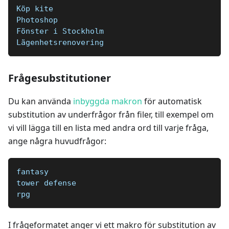
Köp kite   
Photoshop  
Fönster i Stockholm   
Lägenhetsrenovering
Frågesubstitutioner
Du kan använda
inbyggda makron
för automatisk
substitution av underfrågor från filer, till exempel om
vi vill lägga till en lista med andra ord till varje fråga,
ange några huvudfrågor:
fantasy
tower defense
rpg
I frågeformatet anger vi ett makro för substitution av