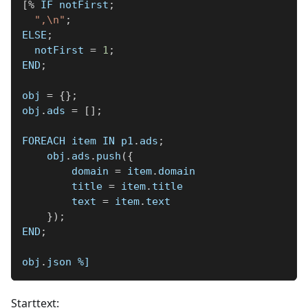
[
%
 IF notFirst
;
",\n"
;
ELSE
;
  notFirst 
=
1
;
END
;
obj 
=
{
}
;
obj
.
ads 
=
[
]
;
FOREACH item IN p1
.
ads
;
    obj
.
ads
.
push
(
{
        domain 
=
 item
.
domain
        title 
=
 item
.
title
        text 
=
 item
.
text
}
)
;
END
;
obj
.
json 
%]
Starttext: