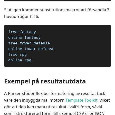
Slutligen kommer substitutionsmakrot att förvandla 3
huvudfrågor till 6:
free fantasy
online fantasy
free tower defense
online tower defense
free rpg
online rpg
Exempel på resultatutdata
A-Parser stöder flexibel formatering av resultat tack
vare den inbyggda mallmotorn
Template Toolkit
, vilket
gör att den kan mata ut resultat i valfri form, såväl
som i strukturerad form, till exempel CSV eller JSON