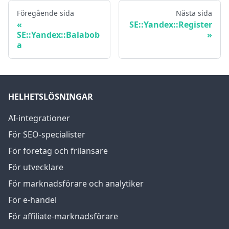
Föregående sida
Nästa sida
SE::Yandex::Register
SE::Yandex::Balabob
a
HELHETSLÖSNINGAR
AI-integrationer
För SEO-specialister
För företag och frilansare
För utvecklare
För marknadsförare och analytiker
För e-handel
För affiliate-marknadsförare