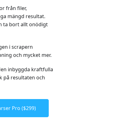
 från filer,
iga mängd resultat.
ta bort allt onödigt
ngen i scrapern
pning och mycket mer.
den inbyggda kraftfulla
ik på resultaten och
rser Pro ($299)