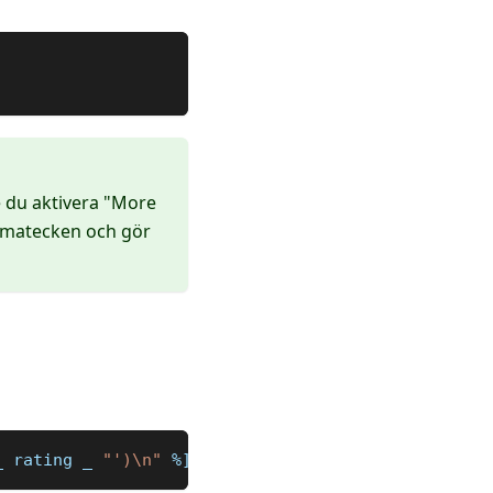
 du aktivera "More
mmatecken och gör
_
 rating 
_
"')\n"
%]