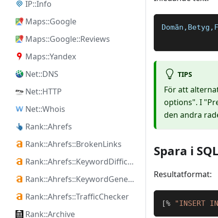
IP::Info
Maps::Google
Domän,Betyg,
Maps::Google::Reviews
Maps::Yandex
Net::DNS
TIPS
För att alterna
Net::HTTP
options". I "
Net::Whois
den andra rad
Rank::Ahrefs
Rank::Ahrefs::BrokenLinks
Spara i SQ
Rank::Ahrefs::KeywordDifficulty
Resultatformat:
Rank::Ahrefs::KeywordGenerator
Rank::Ahrefs::TrafficChecker
[
%
"INSERT I
Rank::Archive