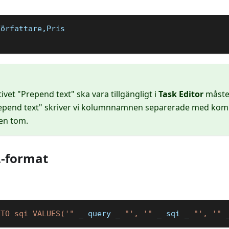
Författare,Pris
tivet "Prepend text" ska vara tillgängligt i
Task Editor
måste
Prepend text" skriver vi kolumnnamnen separerade med ko
en tom.
L-format
NTO sqi VALUES('"
_
 query 
_
"', '"
_
 sqi 
_
"', '"