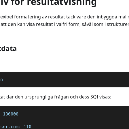
iv för resultatvisning
flexibel formatering av resultat tack vare den inbyggda ma
r att den kan visa resultat i valfri form, såväl som i struktur
tdata
\n
at där den ursprungliga frågan och dess SQI visas:
: 130000  
1  
rser.com: 110  