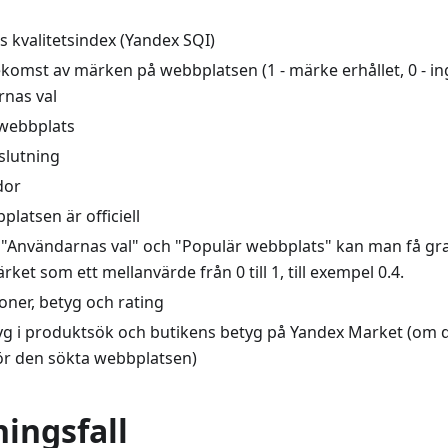
 kvalitetsindex (Yandex SQI)
komst av märken på webbplatsen (1 - märke erhållet, 0 - in
nas val
webbplats
slutning
dor
latsen är officiell
"Användarnas val" och "Populär webbplats" kan man få gr
rket som ett mellanvärde från 0 till 1, till exempel 0.4.
oner, betyg och rating
yg i produktsök och butikens betyg på Yandex Market (om d
för den sökta webbplatsen)
ingsfall