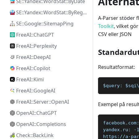
Alternat
SE::Yandex::WordStat::ByDate
SE::Yandex::WordStat::ByRegion
A-Parser stöder 
SE::Google::SitemapPing
Toolkit
, vilket gö
CSV eller JSON
FreeAI::ChatGPT
FreeAI::Perplexity
Standardu
FreeAI::DeepAI
Resultatformat:
FreeAI::Copilot
FreeAI::Kimi
$query: $sqi
FreeAI::GoogleAI
FreeAI::Server::OpenAI
Exempel på result
OpenAI::ChatGPT
facebook.com
OpenAI::Completions
yandex.ru: -
Check::BackLink
https://a-pa