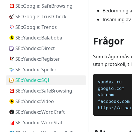
SE::Google::SafeBrowsing
Bedömning av
SE::Google::TrustCheck
Insamling av 
SE::Google::Trends
SE::Yandex::Balaboba
Frågor
SE::Yandex::Direct
Som frågor måste
SE::Yandex::Register
utan protokoll, ti
SE::Yandex::Speller
SE::Yandex::SQI
yandex.ru 
google.com  
SE::Yandex::SafeBrowsing
vk.com  
SE::Yandex::Video
facebook.com
https://a-pa
SE::Yandex::WordCraft
SE::Yandex::WordStat