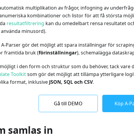
tomatisk multiplikation av frågor, infogning av underfrågor
anumeriska kombinationer och listor för att få största möjl
nda
resultatfiltrering
kan du omedelbart rensa resultatet och 
 använda minusord).
i A-Parser gör det möjligt att spara inställningar för scrapi
ör framtida bruk (
förinställningar
), schemalägga dataskra
 möjligt i den form och struktur som du behöver, tack vare 
late Toolkit
som gör det möjligt att tillämpa ytterligare log
olika format, inklusive
JSON, SQL och CSV
.
Gå till DEMO
Köp A-Pa
m samlas in