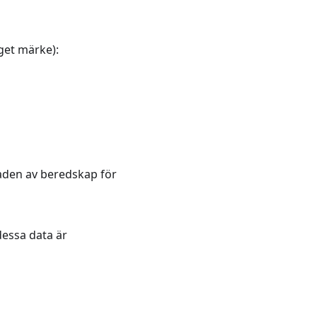
get märke):
aden av beredskap för
essa data är