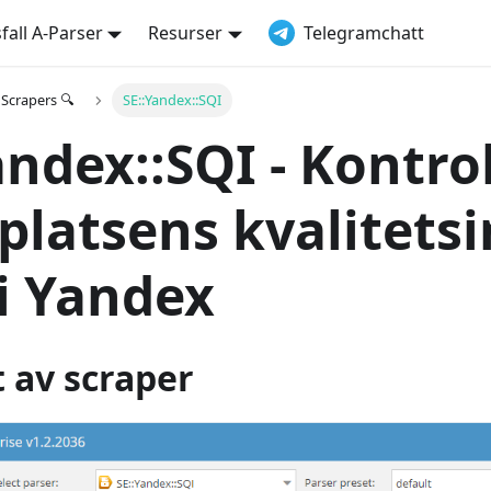
all A-Parser
Resurser
Telegramchatt
Scrapers 🔍
SE::Yandex::SQI
andex::SQI - Kontro
latsens kvalitets
 i Yandex
 av scraper