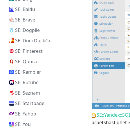
SE::Baidu
SE::Brave
SE::Dogpile
SE::DuckDuckGo
SE::Pinterest
SE::Quora
SE::Rambler
SE::Rutube
SE::Seznam
SE::Startpage
SE::Yahoo
SE::Yandex::SQI
arbetshastighet 
SE::You