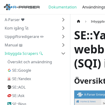
Dokumentation
Användningsf
A-Parser ❤️
Inbyggda 
Kom igång 🚀
SE::Y
Uppgiftsredigerare ✏️
webbp
Manual 📖
Inbyggda Scrapers 🔍
(SQI)
Översikt och användning
SE::Google
Översikt
SE::Yandex
SE::AOL
SE::Ask
SE::Bing