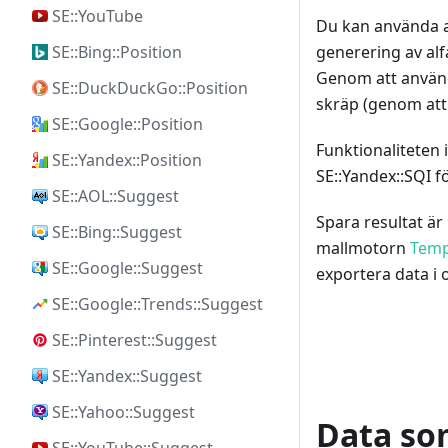
SE::YouTube
Du kan använda au
SE::Bing::Position
generering av alf
Genom att anvä
SE::DuckDuckGo::Position
skräp (genom att
SE::Google::Position
Funktionaliteten 
SE::Yandex::Position
SE::Yandex::SQI f
SE::AOL::Suggest
Spara resultat är
SE::Bing::Suggest
mallmotorn
Temp
SE::Google::Suggest
exportera data i 
SE::Google::Trends::Suggest
SE::Pinterest::Suggest
SE::Yandex::Suggest
SE::Yahoo::Suggest
Data so