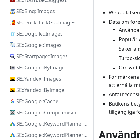
SE::YouTube::Suggest
SE::Bing::Images
Webbplatsens
Data om före
SE::DuckDuckGo::Images
Användar
SE::Dogpile::Images
Populär 
SE::Google::Images
Säker an
SE::Startpage::Images
Turbo-si
SE::Google::ByImage
Om webbp
För märkena 
SE::Yandex::Images
att erhålla mä
SE::Yandex::ByImage
Antal recensi
SE::Google::Cache
Butikens bet
tillgängliga 
SE::Google::Compromised
SE::Google::KeywordPlanner::Ideas
Användn
SE::Google::KeywordPlanner::SearchVolume