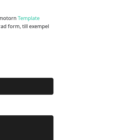
llmotorn
Template
erad form, till exempel