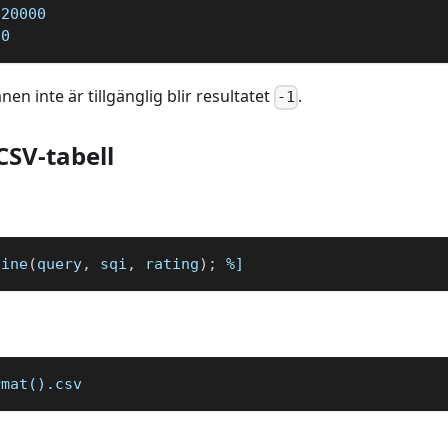
120000  
00
n inte är tillgänglig blir resultatet
.
-1
 CSV-tabell
line
(
query
,
 sqi
,
 rating
)
;
%]
rmat().csv