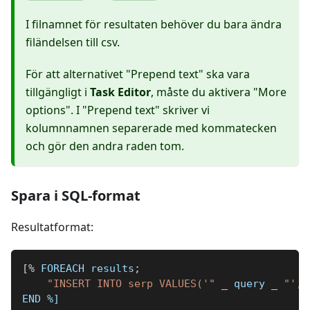
I filnamnet för resultaten behöver du bara ändra
filändelsen till csv.
För att alternativet "Prepend text" ska vara
tillgängligt i
Task Editor
, måste du aktivera "More
options". I "Prepend text" skriver vi
kolumnnamnen separerade med kommatecken
och gör den andra raden tom.
Spara i SQL-format
Resultatformat:
[
%
 FOREACH results
;
"INSERT INTO serp VALUES('"
_
 query 
_
"', 
END 
%]