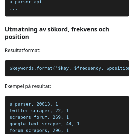
a parser api
...
Utmatning av sökord, frekvens och
position
Resultatformat:
$keywords.format('$key, $frequency, $position\
Exempel på resultat:
a parser, 20013, 1
twitter scraper, 22, 1
scrapers forum, 269, 1
google text scraper, 44, 1
forum scrapers, 296, 1