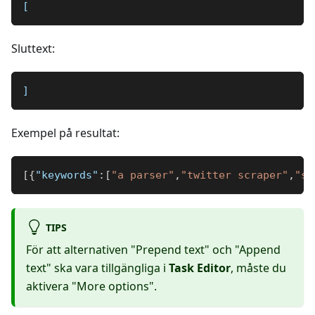
[
Sluttext:
]
Exempel på resultat:
[
{
"keywords"
:
[
"a parser"
,
"twitter scraper"
,
"sc
TIPS
För att alternativen "Prepend text" och "Append
text" ska vara tillgängliga i
Task Editor
, måste du
aktivera "More options".