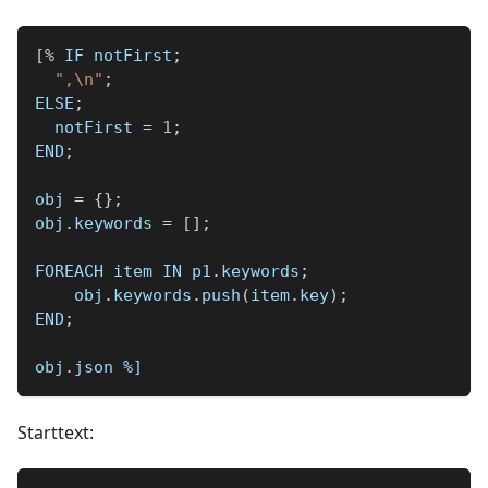
[
%
 IF notFirst
;
",\n"
;
ELSE
;
  notFirst 
=
1
;
END
;
obj 
=
{
}
;
obj
.
keywords 
=
[
]
;
FOREACH item IN p1
.
keywords
;
    obj
.
keywords
.
push
(
item
.
key
)
;
END
;
obj
.
json 
%]
Starttext: