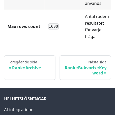
används
Antal rader i
resultatet
Max rows count
1000
för varje
fråga
Föregående sida
Nästa sida
Rank::Archive
Rank::Bukvarix::Key
word
HELHETSLÖSNINGAR
AI-integrationer