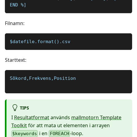
END 
%]
Filnamn:
$datefile.format().csv
Starttext:
Sökord,Frekvens,Position
TIPS
I
Resultatformat
används
mallmotorn Template
Toolkit
för att mata ut elementen i arrayen
i en
-loop.
$keywords
FOREACH