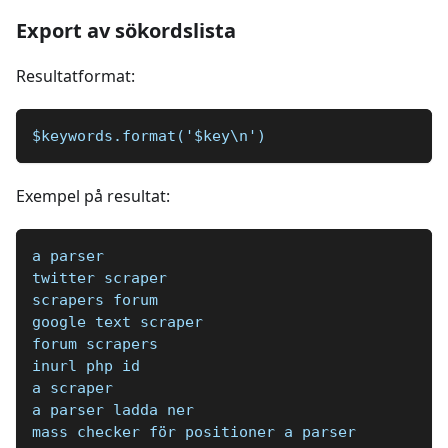
Export av sökordslista
Resultatformat:
$keywords.format('$key\n')
Exempel på resultat:
a parser
twitter scraper
scrapers forum
google text scraper
forum scrapers
inurl php id
a scraper
a parser ladda ner
mass checker för positioner a parser