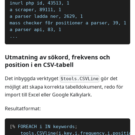
inurl php id, 43513, 1
a scraper, 89111, 1
a parser ladda ner, 2629, 1
mass checker för positioner a parser, 39, 1
a parser api, 83, 1
...
Utmatning av sökord, frekvens och
position i en CSV-tabell
Det inbyggda verktyget
gör det
$tools.CSVLine
möjligt att skapa korrekta tabelldokument, redo för
import till Excel eller Google Kalkylark.
Resultatformat:
[
%
 FOREACH i IN keywords
;
    tools
.
CSVline
(
i
.
key
,
i
.
frequency
,
i
.
position