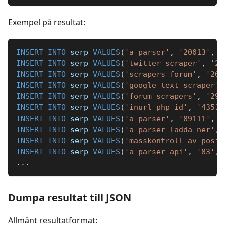
Exempel på resultat:
INSERT
INTO
 serp 
VALUES
(
'a parser'
,
'20013'
,
'
INSERT
INTO
 serp 
VALUES
(
'twitter scraper'
,
'22
INSERT
INTO
 serp 
VALUES
(
'scrapers forum'
,
'269
INSERT
INTO
 serp 
VALUES
(
'google text scraper'
,
INSERT
INTO
 serp 
VALUES
(
'forum scrapers'
,
'296
INSERT
INTO
 serp 
VALUES
(
'inurl php id'
,
'43513
INSERT
INTO
 serp 
VALUES
(
'a parser'
,
'89111'
,
'
INSERT
INTO
 serp 
VALUES
(
'a parser ladda ner'
,
INSERT
INTO
 serp 
VALUES
(
'masskontroll av posit
INSERT
INTO
 serp 
VALUES
(
'a parser api'
,
'83'
,
.
.
.
Dumpa resultat till JSON
Allmänt resultatformat: