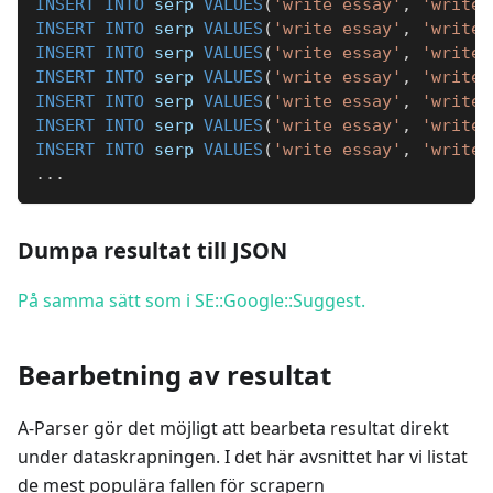
INSERT
INTO
 serp 
VALUES
(
'write essay'
,
'write 
INSERT
INTO
 serp 
VALUES
(
'write essay'
,
'write 
INSERT
INTO
 serp 
VALUES
(
'write essay'
,
'write 
INSERT
INTO
 serp 
VALUES
(
'write essay'
,
'write 
INSERT
INTO
 serp 
VALUES
(
'write essay'
,
'write 
INSERT
INTO
 serp 
VALUES
(
'write essay'
,
'write 
INSERT
INTO
 serp 
VALUES
(
'write essay'
,
'write 
.
.
.
Dumpa resultat till JSON
På samma sätt som i SE::Google::Suggest.
Bearbetning av resultat
A-Parser gör det möjligt att bearbeta resultat direkt
under dataskrapningen. I det här avsnittet har vi listat
de mest populära fallen för scrapern