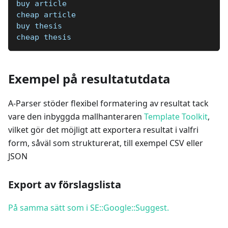
buy article
cheap article
buy thesis
cheap thesis
Exempel på resultatutdata
A-Parser stöder flexibel formatering av resultat tack
vare den inbyggda mallhanteraren
Template Toolkit
,
vilket gör det möjligt att exportera resultat i valfri
form, såväl som strukturerat, till exempel CSV eller
JSON
Export av förslagslista
På samma sätt som i SE::Google::Suggest.