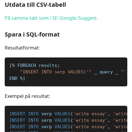
Utdata till CSV-tabell
På samma sätt som i SE::Google::Suggest.
Spara i SQL-format
Resultatformat:
[
%
 FOREACH results
;
"INSERT INTO serp VALUES('"
_
 query 
_
"', 
END 
%]
Exempel på resultat:
INSERT
INTO
 serp 
VALUES
(
'write essay'
,
'write 
INSERT
INTO
 serp 
VALUES
(
'write essay'
,
'write 
INSERT
INTO
 serp 
VALUES
(
'write essay'
,
'write 