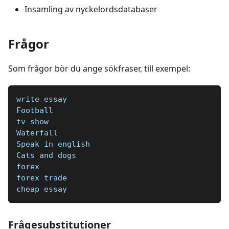
Insamling av nyckelordsdatabaser
Frågor
Som frågor bör du ange sökfraser, till exempel:
write essay
Football 
tv show
Waterfall  
Speak in english  
Cats and dogs  
forex
forex trade
cheap essay
Frågesubstitutioner