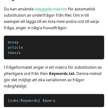
Du kan använda
inbyggda makron
för automatisk
substitution av underfrågor från filer. Om vi till
exempel vill lägga till en lista med andra ord till varje
fråga, anger vi några huvudfrågor:
essay
article
thesis
I frågeformatet anger vi ett makro för substitution av
ytterligare ord från filen
Keywords.txt
. Denna metod
gör det möjligt att öka variationen av frågor
mångfaldigt:
{subs:Keywords} $query 