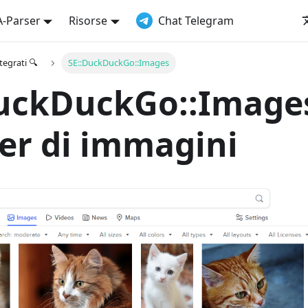
A-Parser
Risorse
Chat Telegram
tegrati 🔍
SE::DuckDuckGo::Images
uckDuckGo::Images
er di immagini