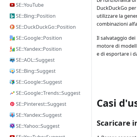
SE::YouTube
DuckDuckGo per 
utilizzare la gene
SE::Bing::Position
combinazioni alfa
SE::DuckDuckGo::Position
Il salvataggio dei
SE::Google::Position
motore di modell
SE::Yandex::Position
e di esportare i da
SE::AOL::Suggest
SE::Bing::Suggest
SE::Google::Suggest
SE::Google::Trends::Suggest
Casi d'u
SE::Pinterest::Suggest
SE::Yandex::Suggest
Scaricare 
SE::Yahoo::Suggest