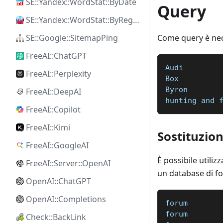
SE::Yandex::WordStat::ByDate
Query
SE::Yandex::WordStat::ByRegion
Come query è nece
SE::Google::SitemapPing
FreeAI::ChatGPT
Audi  
FreeAI::Perplexity
Box  
Byron  
FreeAI::DeepAI
hunting and 
FreeAI::Copilot
FreeAI::Kimi
Sostituzion
FreeAI::GoogleAI
È possibile utilizz
FreeAI::Server::OpenAI
un database di fo
OpenAI::ChatGPT
OpenAI::Completions
forum
forum
Check::BackLink