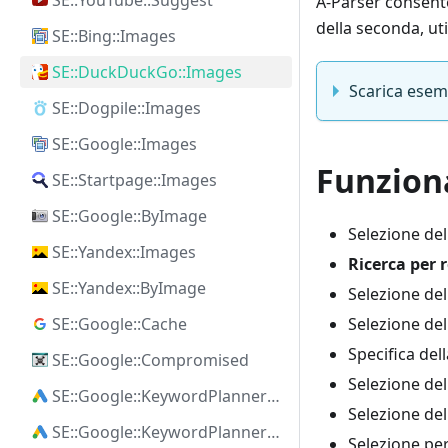
SE::YouTube::Suggest
A-Parser consente 
della seconda, uti
SE::Bing::Images
SE::DuckDuckGo::Images
Scarica esem
SE::Dogpile::Images
SE::Google::Images
Funzion
SE::Startpage::Images
SE::Google::ByImage
Selezione de
SE::Yandex::Images
Ricerca per 
SE::Yandex::ByImage
Selezione de
Selezione de
SE::Google::Cache
Specifica del
SE::Google::Compromised
Selezione de
SE::Google::KeywordPlanner::Ideas
Selezione del
SE::Google::KeywordPlanner::SearchVolume
Selezione pe