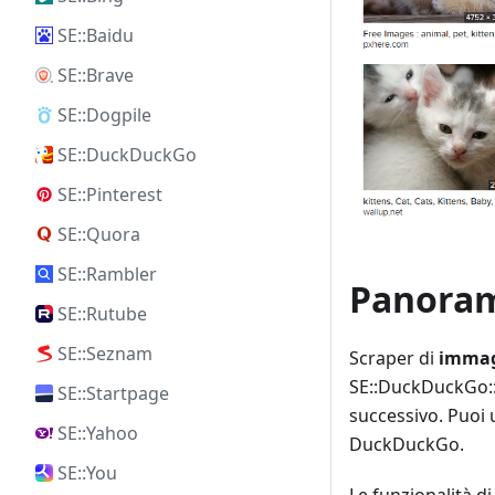
SE::Baidu
SE::Brave
SE::Dogpile
SE::DuckDuckGo
SE::Pinterest
SE::Quora
SE::Rambler
Panoram
SE::Rutube
SE::Seznam
Scraper di
immagi
SE::DuckDuckGo::
SE::Startpage
successivo. Puoi u
SE::Yahoo
DuckDuckGo.
SE::You
Le funzionalità d