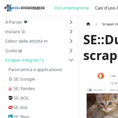
Documentazione
Casi d'uso 
A-Parser ❤️
Scraper in
Iniziare 🚀
SE::D
Editor delle attività ✏️
scrap
Guida 📖
Scraper integrati 🔍
Panoramica e applicazione
SE::Google
SE::Yandex
SE::AOL
SE::Ask
SE::Bing