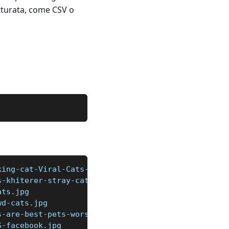
utturata, come CSV o
king-cat-Viral-Cats-03.jpg
s-khiterer-stray-cats-8.jpg
ats.jpg
wd-cats.jpg
s-are-best-pets-worshipped-animals-1559234295.jpg
S-facebook.jpg