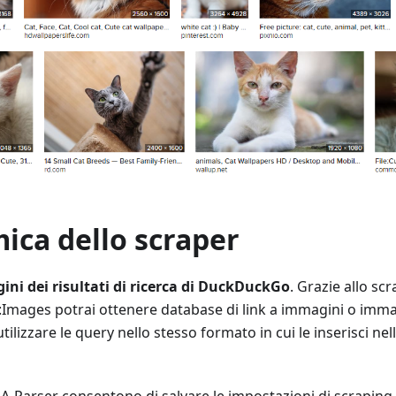
ica dello scraper
ni dei risultati di ricerca di DuckDuckGo
. Grazie allo sc
Images potrai ottenere database di link a immagini o immag
tilizzare le query nello stesso formato in cui le inserisci nell
i A-Parser consentono di salvare le impostazioni di scraping