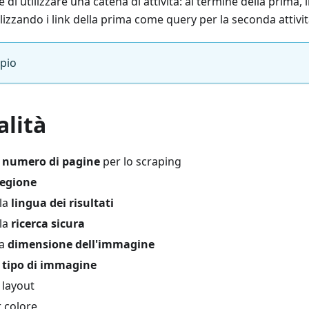
di utilizzare una catena di attività: al termine della prima, 
lizzando i link della prima come query per la seconda attivit
pio
alità
l
numero di pagine
per lo scraping
regione
lla
lingua dei risultati
lla
ricerca sicura
la
dimensione dell'immagine
l
tipo di immagine
 layout
r colore