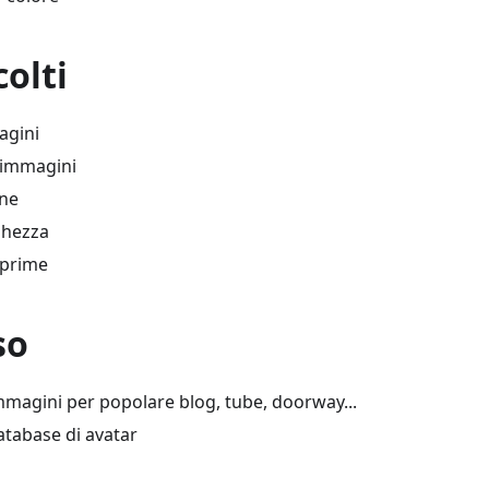
colti
agini
 immagini
ine
ghezza
eprime
so
mmagini per popolare blog, tube, doorway...
atabase di avatar