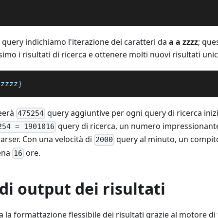
 query indichiamo l'iterazione dei caratteri da
a a zzzz
; qu
imo i risultati di ricerca e ottenere molti nuovi risultati unic
:zzzz}
eerà
query aggiuntive per ogni query di ricerca inizia
475254
query di ricerca, un numero impressionante
254 = 1901016
rser. Con una velocità di
query al minuto, un compit
2000
pena
ore.
16
di output dei risultati
 la formattazione flessibile dei risultati grazie al motore d