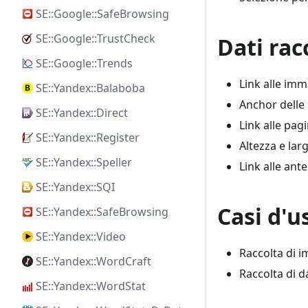
SE::Google::SafeBrowsing
SE::Google::TrustCheck
Dati rac
SE::Google::Trends
Link alle imm
SE::Yandex::Balaboba
Anchor delle
SE::Yandex::Direct
Link alle pag
SE::Yandex::Register
Altezza e lar
SE::Yandex::Speller
Link alle ant
SE::Yandex::SQI
Casi d'u
SE::Yandex::SafeBrowsing
SE::Yandex::Video
Raccolta di i
SE::Yandex::WordCraft
Raccolta di d
SE::Yandex::WordStat