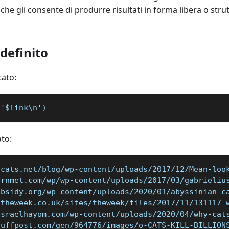
, che gli consente di produrre risultati in forma libera o str
definito
tato:
('$link\n')
ato:
lcats.net/blog/wp-content/uploads/2017/12/Mean-loo
ernmet.com/wp/wp-content/uploads/2017/03/gabrieliu
ubsidy.org/wp-content/uploads/2020/01/abyssinian-c
.theweek.co.uk/sites/theweek/files/2017/11/131117-
israelhayom.com/wp-content/uploads/2020/04/why-cat
huffpost.com/gen/964776/images/o-CATS-KILL-BILLION