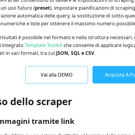
un uso futuro (
preset
), impostare pianificazioni di scrapin
razione automatica delle query, la sostituzione di sotto-query 
numeriche e liste per ottenere il massimo numero possibile d
 risultati è possibile nel formato e nella struttura necessari,
i integrato
Template Toolkit
che consente di applicare logica
ti in vari formati, tra cui
JSON, SQL e CSV
.
Vai alla DEMO
Acquista A-Pa
so dello scraper
immagini tramite link