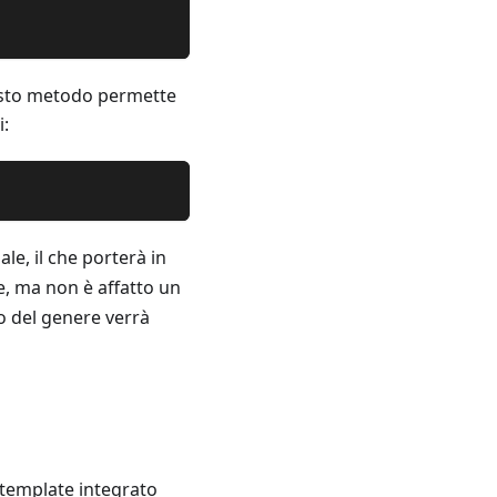
esto metodo permette
i:
le, il che porterà in
, ma non è affatto un
o del genere verrà
i template integrato