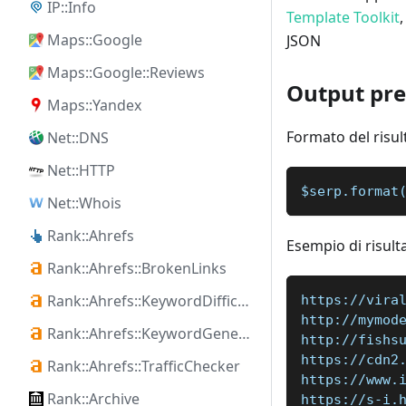
IP::Info
Template Toolkit
Maps::Google
JSON
Maps::Google::Reviews
Output pre
Maps::Yandex
Formato del risul
Net::DNS
Net::HTTP
$serp.format
Net::Whois
Rank::Ahrefs
Esempio di risult
Rank::Ahrefs::BrokenLinks
Rank::Ahrefs::KeywordDifficulty
https://vira
http://mymod
Rank::Ahrefs::KeywordGenerator
http://fishs
https://cdn2
Rank::Ahrefs::TrafficChecker
https://www.
Rank::Archive
https://s-i.