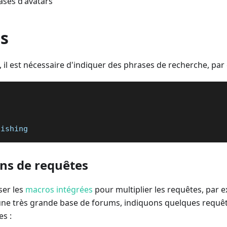
ases d'avatars
s
l est nécessaire d'indiquer des phrases de recherche, par
fishing
ons de requêtes
ser les
macros intégrées
pour multiplier les requêtes, par 
une très grande base de forums, indiquons quelques requê
es :