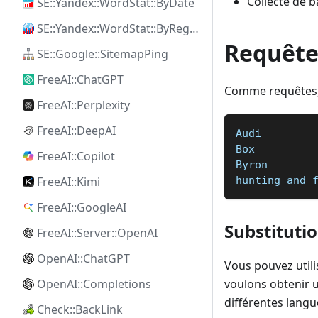
Collecte de b
SE::Yandex::WordStat::ByDate
SE::Yandex::WordStat::ByRegion
Requête
SE::Google::SitemapPing
FreeAI::ChatGPT
Comme requêtes, i
FreeAI::Perplexity
FreeAI::DeepAI
Audi  
Box  
FreeAI::Copilot
Byron  
hunting and 
FreeAI::Kimi
FreeAI::GoogleAI
Substituti
FreeAI::Server::OpenAI
OpenAI::ChatGPT
Vous pouvez utili
voulons obtenir 
OpenAI::Completions
différentes langu
Check::BackLink