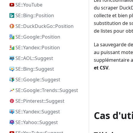
SE::YouTube
du scraper DuckDu
collecte et bien 
SE::Bing::Position
substitution de s
SE::DuckDuckGo::Position
de listes pour ob
SE::Google::Position
La sauvegarde des
SE::Yandex::Position
au puissant mote
SE::AOL::Suggest
supplémentaire a
et CSV
.
SE::Bing::Suggest
SE::Google::Suggest
SE::Google::Trends::Suggest
SE::Pinterest::Suggest
SE::Yandex::Suggest
Cas d'ut
SE::Yahoo::Suggest