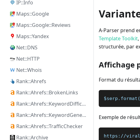
IP::Info
Variante
Maps::Google
Maps::Google::Reviews
A-Parser prend en
Maps::Yandex
Template Toolkit
structurée, par 
Net::DNS
Net::HTTP
Affichage 
Net::Whois
Format du résulta
Rank::Ahrefs
Rank::Ahrefs::BrokenLinks
$serp.format
Rank::Ahrefs::KeywordDifficulty
Rank::Ahrefs::KeywordGenerator
Exemple de résult
Rank::Ahrefs::TrafficChecker
https://vira
Rank::Archive