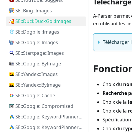
Télécharge
SE::YouTube::Suggest
SE::Bing::Images
A-Parser permet d
SE::DuckDuckGo::Images
en utilisant les 
SE::Dogpile::Images
Télécharger 
SE::Google::Images
SE::Startpage::Images
SE::Google::ByImage
Fonctio
SE::Yandex::Images
Choix du
nom
SE::Yandex::ByImage
Recherche p
SE::Google::Cache
Choix de la
l
SE::Google::Compromised
Choix de la
r
SE::Google::KeywordPlanner::Ideas
Spécification
SE::Google::KeywordPlanner::SearchVolume
Choix du
typ