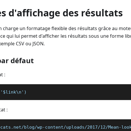
s d'affichage des résultats
 charge un formatage flexible des résultats grâce au mote
, ce qui lui permet d'afficher les résultats sous une forme lib
exemple CSV ou JSON.
par défaut
t :
('$link\n')
at :
lcats.net/blog/wp-content/uploads/2017/12/Mean-loo