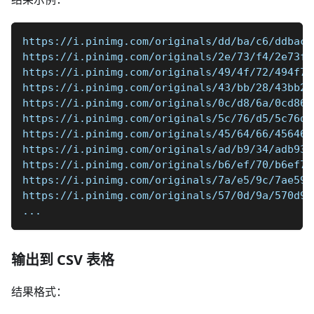
https://i.pinimg.com/originals/dd/ba/c6/ddbac6
https://i.pinimg.com/originals/2e/73/f4/2e73f4
https://i.pinimg.com/originals/49/4f/72/494f72
https://i.pinimg.com/originals/43/bb/28/43bb28
https://i.pinimg.com/originals/0c/d8/6a/0cd86a
https://i.pinimg.com/originals/5c/76/d5/5c76d5
https://i.pinimg.com/originals/45/64/66/456466
https://i.pinimg.com/originals/ad/b9/34/adb934
https://i.pinimg.com/originals/b6/ef/70/b6ef70
https://i.pinimg.com/originals/7a/e5/9c/7ae59c
https://i.pinimg.com/originals/57/0d/9a/570d9a
...
输出到 CSV 表格
结果格式：