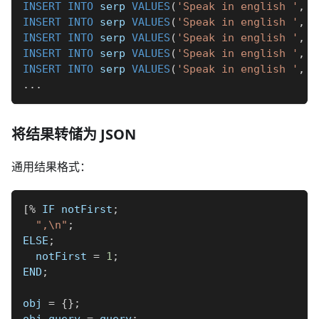
INSERT
INTO
 serp 
VALUES
(
'Speak in english '
,
'
INSERT
INTO
 serp 
VALUES
(
'Speak in english '
,
'
INSERT
INTO
 serp 
VALUES
(
'Speak in english '
,
'
INSERT
INTO
 serp 
VALUES
(
'Speak in english '
,
'
INSERT
INTO
 serp 
VALUES
(
'Speak in english '
,
'
.
.
.
将结果转储为 JSON
通用结果格式：
[
%
 IF notFirst
;
",\n"
;
ELSE
;
  notFirst 
=
1
;
END
;
obj 
=
{
}
;
obj
.
query 
=
 query
;