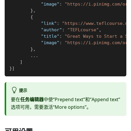
"image"
:
"https://i.pinimg.com/ori
}
,
{
"link"
:
"https://www.teflcourse.ne
"author"
:
"TEFLcourse"
,
"title"
:
"Great Ways to Start a Se
"image"
:
"https://i.pinimg.com/ori
}
,
...
]
}
]
提示
要在
任务编辑器
中使“Prepend text”和“Append text”
选项可用，需要激活“More options”。