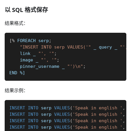
以 SQL 格式保存
结果格式：
[
%
 FOREACH serp
;
"INSERT INTO serp VALUES('"
_
 query 
_
"', 
    link 
_
"', '"
;
    image 
_
"', '"
;
    pinner_username 
_
"')\n"
;
END 
%]
结果示例：
INSERT
INTO
 serp 
VALUES
(
'Speak in english '
,
'
INSERT
INTO
 serp 
VALUES
(
'Speak in english '
,
'
INSERT
INTO
 serp 
VALUES
(
'Speak in english '
,
'
INSERT
INTO
 serp 
VALUES
(
'Speak in english '
,
'