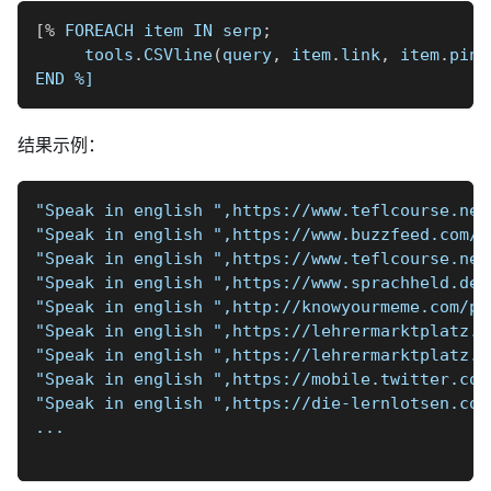
[
%
 FOREACH item IN serp
;
     tools
.
CSVline
(
query
,
 item
.
link
,
 item
.
pinn
END 
%]
结果示例：
"Speak in english ",https://www.teflcourse.net
"Speak in english ",https://www.buzzfeed.com/m
"Speak in english ",https://www.teflcourse.net
"Speak in english ",https://www.sprachheld.de/
"Speak in english ",http://knowyourmeme.com/ph
"Speak in english ",https://lehrermarktplatz.d
"Speak in english ",https://lehrermarktplatz.d
"Speak in english ",https://mobile.twitter.com
"Speak in english ",https://die-lernlotsen.com
...