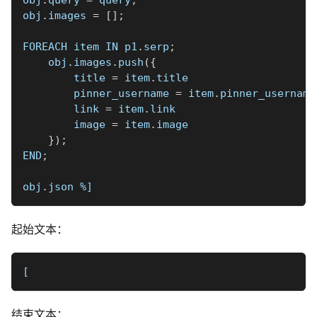
obj
.
images 
=
[
]
;
FOREACH item IN p1
.
serp
;
    obj
.
images
.
push
(
{
        title 
=
 item
.
title
        pinner_username 
=
 item
.
pinner_username
        link 
=
 item
.
link
        image 
=
 item
.
image
}
)
;
END
;
obj
.
json 
%]
起始文本：
[
结束文本：