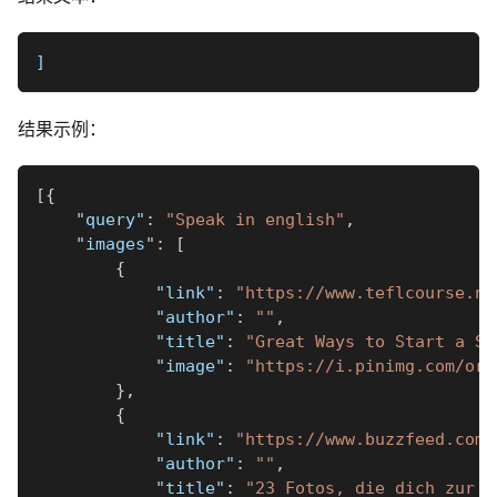
]
结果示例：
[
{
"query"
:
"Speak in english"
,
"images"
:
[
{
"link"
:
"https://www.teflcourse.ne
"author"
:
""
,
"title"
:
"Great Ways to Start a Se
"image"
:
"https://i.pinimg.com/ori
}
,
{
"link"
:
"https://www.buzzfeed.com/
"author"
:
""
,
"title"
:
"23 Fotos, die dich zur W