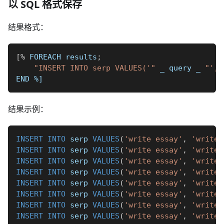
以 SQL 格式保存
结果格式：
[
%
 FOREACH results
;
"INSERT INTO serp VALUES('"
_
 query 
_
"', 
END 
%]
结果示例：
INSERT
INTO
 serp 
VALUES
(
'write essay'
,
'write 
INSERT
INTO
 serp 
VALUES
(
'write essay'
,
'write 
INSERT
INTO
 serp 
VALUES
(
'write essay'
,
'write 
INSERT
INTO
 serp 
VALUES
(
'write essay'
,
'write 
INSERT
INTO
 serp 
VALUES
(
'write essay'
,
'write 
INSERT
INTO
 serp 
VALUES
(
'write essay'
,
'write 
INSERT
INTO
 serp 
VALUES
(
'write essay'
,
'write 
INSERT
INTO
 serp 
VALUES
(
'write essay'
,
'write 