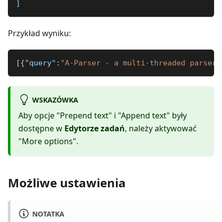
]
Przykład wyniku:
[
{
"query"
:
"A-Parser - a multi-threaded parser 
WSKAZÓWKA
Aby opcje "Prepend text" i "Append text" były
dostępne w
Edytorze zadań
, należy aktywować
"More options".
Możliwe ustawienia
NOTATKA