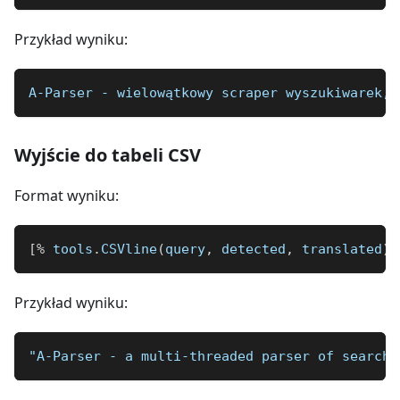
Przykład wyniku:
A-Parser - wielowątkowy scraper wyszukiwarek, 
Wyjście do tabeli CSV
Format wyniku:
[
%
 tools
.
CSVline
(
query
,
 detected
,
 translated
)
Przykład wyniku:
"A-Parser - a multi-threaded parser of search 