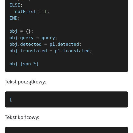
ELSE
;
  notFirst 
=
1
;
END
;
obj 
=
{
}
;
obj
.
query 
=
 query
;
obj
.
detected 
=
 p1
.
detected
;
obj
.
translated 
=
 p1
.
translated
;
obj
.
json 
%]
Tekst początkowy:
[
Tekst końcowy: