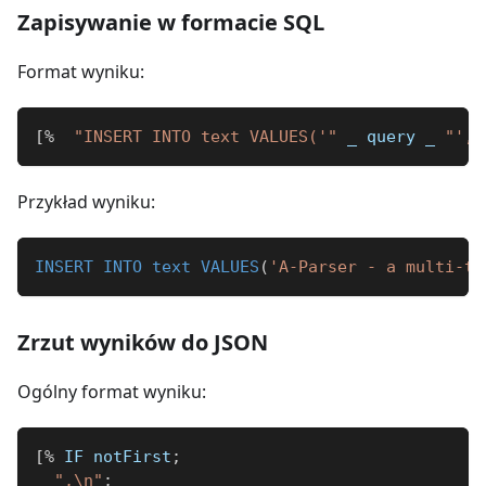
Zapisywanie w formacie SQL
Format wyniku:
[
%
"INSERT INTO text VALUES('"
_
 query 
_
"', 
Przykład wyniku:
INSERT
INTO
text
VALUES
(
'A-Parser - a multi-th
Zrzut wyników do JSON
Ogólny format wyniku:
[
%
 IF notFirst
;
",\n"
;