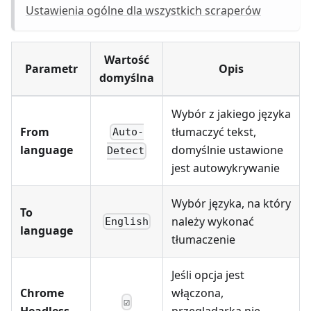
Ustawienia ogólne dla wszystkich scraperów
Wartość
Parametr
Opis
domyślna
Wybór z jakiego języka
From
tłumaczyć tekst,
Auto-
language
domyślnie ustawione
Detect
jest autowykrywanie
Wybór języka, na który
To
należy wykonać
English
language
tłumaczenie
Jeśli opcja jest
Chrome
włączona,
☑
Headless
przeglądarka nie