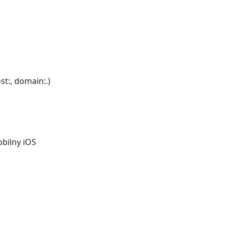
ost:, domain:.)
bilny iOS