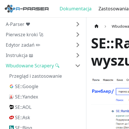
Dokumentacja
Zastosowania
A-Parser ❤️
Wbudowan
Pierwsze kroki 🚀
SE::R
Edytor zadań ✏️
wysz
Instrukcja 📖
Wbudowane Scrapery 🔍
Przegląd i zastosowanie
SE::Google
SE::Yandex
SE::AOL
SE::Ask
SE::Bing