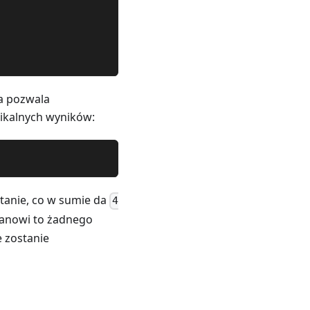
a pozwala
ikalnych wyników:
anie, co w sumie da
4
stanowi to żadnego
e zostanie