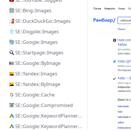
SE::YouTube::Suggest
SE::Bing::Images
SE::DuckDuckGo::Images
SE::Dogpile::Images
SE::Google::Images
SE::Startpage::Images
SE::Google::ByImage
SE::Yandex::Images
SE::Yandex::ByImage
SE::Google::Cache
SE::Google::Compromised
SE::Google::KeywordPlanner::Ideas
SE::Google::KeywordPlanner::SearchVolume