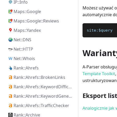
IP::Info
Możesz używać op
Maps::Google
automatycznie do
Maps::Google::Reviews
Maps::Yandex
site:$query
Net::DNS
Net::HTTP
Wariant
Net::Whois
A-Parser obsług
Rank::Ahrefs
Template Toolkit
Rank::Ahrefs::BrokenLinks
ustrukturyzowane
Rank::Ahrefs::KeywordDifficulty
Eksport lis
Rank::Ahrefs::KeywordGenerator
Rank::Ahrefs::TrafficChecker
Analogicznie jak 
Rank::Archive