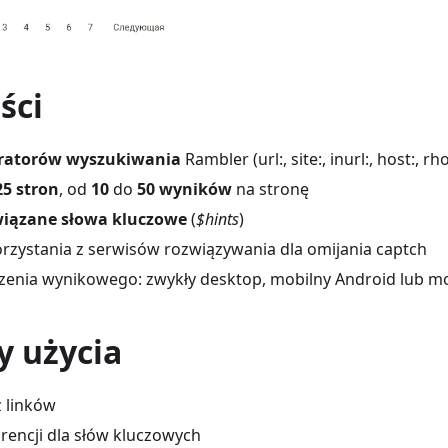
ści
ratorów wyszukiwania
Rambler (url:, site:, inurl:, host:, rh
25 stron
, od
10
do
50 wyników
na stronę
iązane słowa kluczowe
(
$hints
)
rzystania z serwisów rozwiązywania dla omijania captch
enia wynikowego: zwykły desktop, mobilny Android lub mo
y użycia
z linków
encji dla słów kluczowych