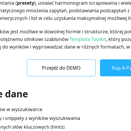
stania (
presety
), ustalać harmonogram scrapowania i wiel
matycznego mnożenia zapytań, podstawiania podzapytań z
umerycznych i list w celu uzyskania maksymalnej możliwej l
ów jest możliwe w dowolnej formie i strukturze, której pot
tężnemu silnikowi szablonów
Template Toolkit
, który po
ę do wyników i wyprowadzać dane w różnych formatach, 
Przejdź do DEMO
Kup A-Pa
e dane
ków w wyszukiwarce
ry i snippety z wyników wyszukiwania
anych słów kluczowych (hints)