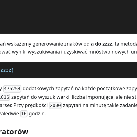
tań wskażemy generowanie znaków od
a do zzzz
, ta metod
ować wyniki wyszukiwania i uzyskiwać mnóstwo nowych un
:zzzz}
zy
dodatkowych zapytań na każde początkowe zapyt
475254
zapytań do wyszukiwarki, liczba imponująca, ale nie 
1016
arser. Przy prędkości
zapytań na minutę takie zadani
2000
zaledwie
godzin.
16
eratorów