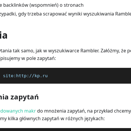
e backlinków (wspomnień) o stronach
zypadki, gdy trzeba scrapować wyniki wyszukiwania Rambl
ia
ania tak samo, jak w wyszukiwarce Rambler. Załóżmy, że pot
Wpisujemy w pole zapytań:
" site:http://kp.ru
nia zapytań
dowanych makr
do mnożenia zapytań, na przykład chcemy
my kilka głównych zapytań w różnych językach: