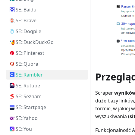
SE::Baidu
SE::Brave
SE::Dogpile
SE::DuckDuckGo
SE::Pinterest
SE::Quora
Przeglą
SE::Rambler
SE::Rutube
Scraper
wyników
SE::Seznam
duże bazy linków
SE::Startpage
formie, w jakiej 
wyszukiwania (
si
SE::Yahoo
SE::You
Funkcjonalność A