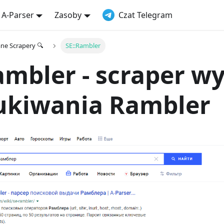
 A-Parser
Zasoby
Czat Telegram
e Scrapery 🔍
SE::Rambler
ambler - scraper w
ukiwania Rambler