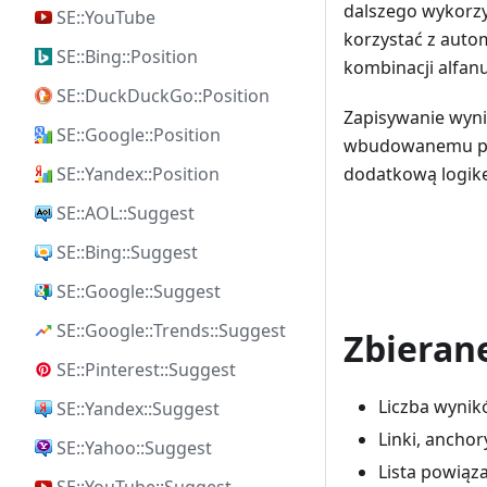
dalszego wykorzy
SE::YouTube
korzystać z auto
SE::Bing::Position
kombinacji alfan
SE::DuckDuckGo::Position
Zapisywanie wynik
SE::Google::Position
wbudowanemu po
dodatkową logik
SE::Yandex::Position
SE::AOL::Suggest
SE::Bing::Suggest
SE::Google::Suggest
SE::Google::Trends::Suggest
Zbieran
SE::Pinterest::Suggest
Liczba wyni
SE::Yandex::Suggest
Linki, ancho
SE::Yahoo::Suggest
Lista powiąz