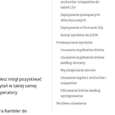
anchorów i snippetów do
tabeli CSV
Zapisywanie powiązanych
słów kluczowych
Zapisywanie w formacie SQL
Dump wyników do JSON
Przetwarzanie wyników
Usuwanie duplikatów linków
Usuwanie duplikatów linków
według domeny
Wyodrębnianie domen
Usuwanie tagów z anchorów i
ziesz mógł pozyskiwać
snippetów
tań w takiej samej
Filtrowanie linków według
operatory
występowania
Możliwe ustawienia
ra Rambler do