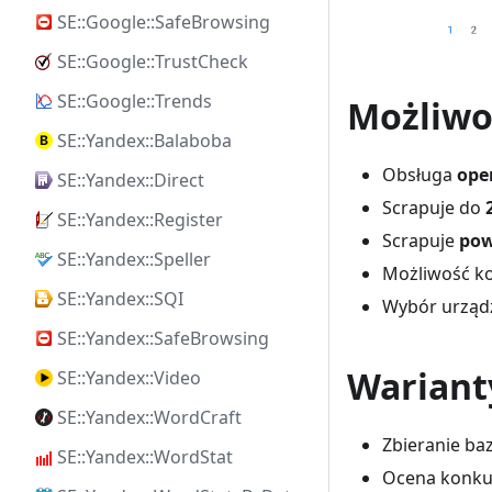
SE::Google::SafeBrowsing
SE::Google::TrustCheck
SE::Google::Trends
Możliwo
SE::Yandex::Balaboba
Obsługa
ope
SE::Yandex::Direct
Scrapuje do
SE::Yandex::Register
Scrapuje
pow
SE::Yandex::Speller
Możliwość ko
SE::Yandex::SQI
Wybór urządz
SE::Yandex::SafeBrowsing
Wariant
SE::Yandex::Video
SE::Yandex::WordCraft
Zbieranie ba
SE::Yandex::WordStat
Ocena konkur