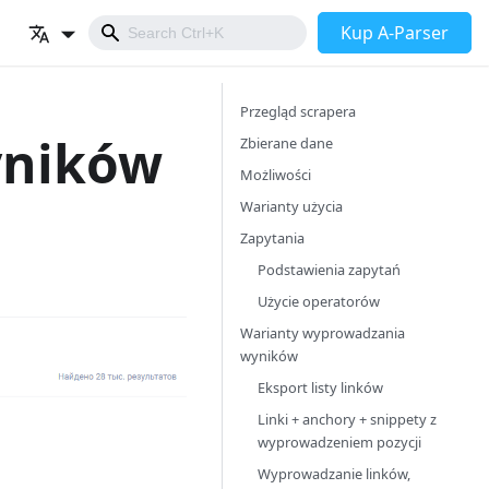
Kup A-Parser
Przegląd scrapera
yników
Zbierane dane
Możliwości
Warianty użycia
Zapytania
Podstawienia zapytań
Użycie operatorów
Warianty wyprowadzania
wyników
Eksport listy linków
Linki + anchory + snippety z
wyprowadzeniem pozycji
Wyprowadzanie linków,