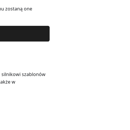
mu zostaną one
silnikowi szablonów
także w