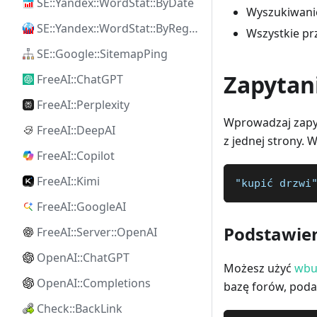
SE::Yandex::WordStat::ByDate
Wyszukiwani
SE::Yandex::WordStat::ByRegion
Wszystkie pr
SE::Google::SitemapPing
Zapytan
FreeAI::ChatGPT
FreeAI::Perplexity
Wprowadzaj zapyt
FreeAI::DeepAI
z jednej strony. 
FreeAI::Copilot
FreeAI::Kimi
"kupić drzwi
FreeAI::GoogleAI
Podstawie
FreeAI::Server::OpenAI
OpenAI::ChatGPT
Możesz użyć
wbu
OpenAI::Completions
bazę forów, poda
Check::BackLink