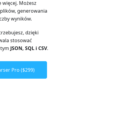
e więcej. Możesz
 plików, generowania
iczby wyników.
rzebujesz, dzięki
zwala stosować
w tym
JSON, SQL i CSV
.
rser Pro ($299)