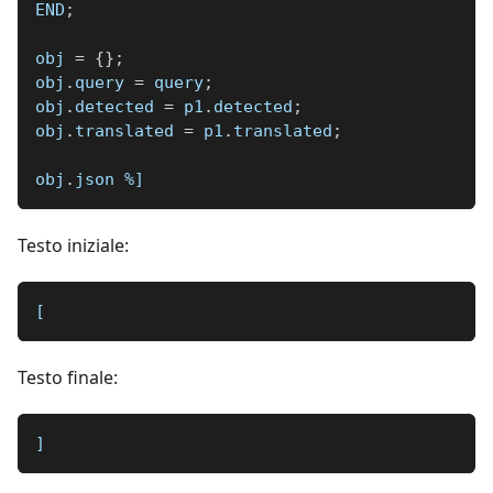
END
;
obj 
=
{
}
;
obj
.
query 
=
 query
;
obj
.
detected 
=
 p1
.
detected
;
obj
.
translated 
=
 p1
.
translated
;
obj
.
json 
%]
Testo iniziale:
[
Testo finale:
]