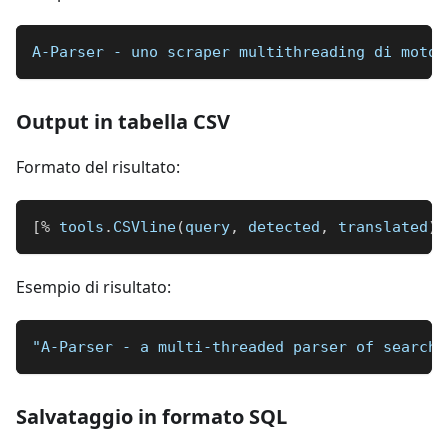
A-Parser - uno scraper multithreading di motor
Output in tabella CSV
Formato del risultato:
[
%
 tools
.
CSVline
(
query
,
 detected
,
 translated
)
Esempio di risultato:
"A-Parser - a multi-threaded parser of search 
Salvataggio in formato SQL