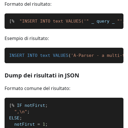
Formato del risultato:
[
%
"INSERT INTO text VALUES('"
_
 query 
_
"', 
Esempio di risultato:
INSERT
INTO
text
VALUES
(
'A-Parser - a multi-th
Dump dei risultati in JSON
Formato comune del risultato:
[
%
 IF notFirst
;
",\n"
;
ELSE
;
  notFirst 
=
1
;