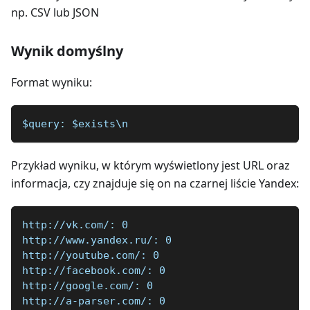
np. CSV lub JSON
Wynik domyślny
Format wyniku:
$query: $exists\n
Przykład wyniku, w którym wyświetlony jest URL oraz
informacja, czy znajduje się on na czarnej liście Yandex:
http://vk.com/: 0  
http://www.yandex.ru/: 0  
http://youtube.com/: 0  
http://facebook.com/: 0  
http://google.com/: 0  
http://a-parser.com/: 0