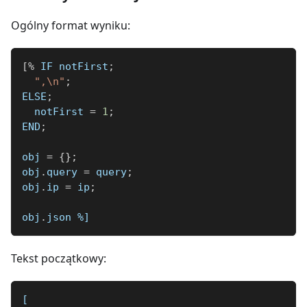
Ogólny format wyniku:
[
%
 IF notFirst
;
",\n"
;
ELSE
;
  notFirst 
=
1
;
END
;
obj 
=
{
}
;
obj
.
query 
=
 query
;
obj
.
ip 
=
 ip
;
obj
.
json 
%]
Tekst początkowy:
[