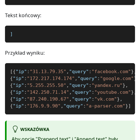
Tekst końcowy:
]
Przykład wyniku:
[
{
"ip"
:
"31.13.79.35"
,
"query"
:
"facebook.com"
}
,
{
"ip"
:
"172.217.174.174"
,
"query"
:
"google.com"
}
,
{
"ip"
:
"5.255.255.50"
,
"query"
:
"yandex.ru"
}
,
{
"ip"
:
"142.250.71.14"
,
"query"
:
"youtube.com"
}
,
{
"ip"
:
"87.240.190.67"
,
"query"
:
"vk.com"
}
,
{
"ip"
:
"176.9.9.90"
,
"query"
:
"a-parser.com"
}
]
WSKAZÓWKA
Aby opcje "Prepend text" i "Append text" były