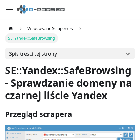
Wbudowane Scrapery 🔍
SE::Yandex::SafeBrowsing
Spis treści tej strony
SE::Yandex::SafeBrowsing
- Sprawdzanie domeny na
czarnej liście Yandex
Przegląd scrapera