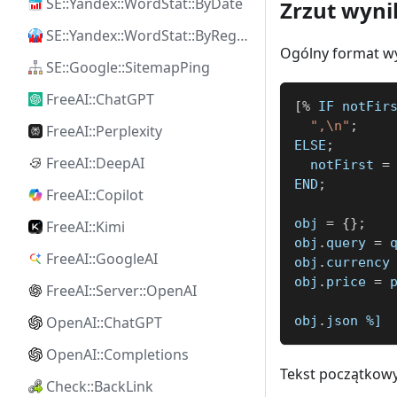
SE::Yandex::WordStat::ByDate
Zrzut wyn
SE::Yandex::WordStat::ByRegion
Ogólny format w
SE::Google::SitemapPing
FreeAI::ChatGPT
[
%
 IF notFir
",\n"
;
FreeAI::Perplexity
ELSE
;
FreeAI::DeepAI
  notFirst 
=
END
;
FreeAI::Copilot
obj 
=
{
}
;
FreeAI::Kimi
obj
.
query 
=
 
FreeAI::GoogleAI
obj
.
currency
obj
.
price 
=
 
FreeAI::Server::OpenAI
OpenAI::ChatGPT
obj
.
json 
%]
OpenAI::Completions
Tekst początkowy
Check::BackLink