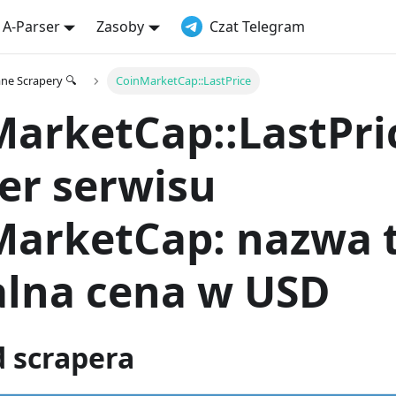
 A-Parser
Zasoby
Czat Telegram
e Scrapery 🔍
CoinMarketCap::LastPrice
arketCap::LastPric
er serwisu
MarketCap: nazwa 
alna cena w USD
d scrapera