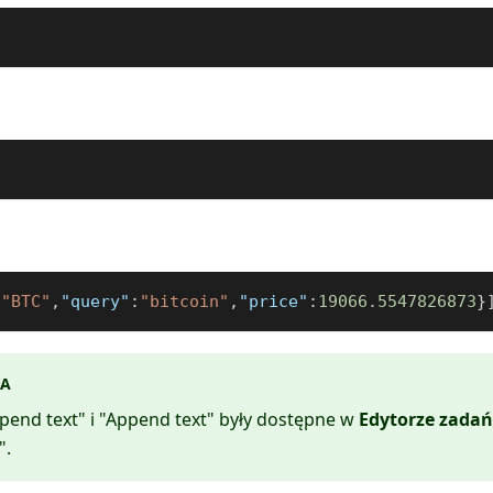
:
"BTC"
,
"query"
:
"bitcoin"
,
"price"
:
19066.5547826873
}
A
pend text" i "Append text" były dostępne w
Edytorze zadań
".