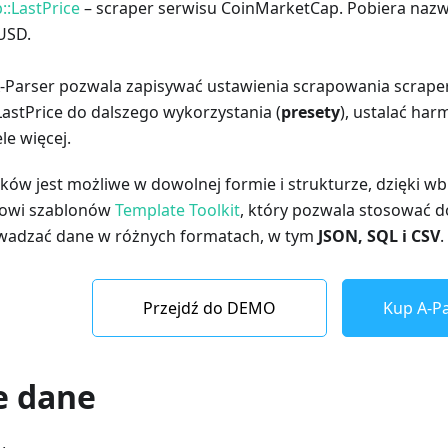
:LastPrice
– scraper serwisu CoinMarketCap. Pobiera nazw
USD.
-Parser pozwala zapisywać ustawienia scrapowania scrape
astPrice do dalszego wykorzystania (
presety
), ustalać h
le więcej.
ków jest możliwe w dowolnej formie i strukturze, dzięki
kowi szablonów
Template Toolkit
, który pozwala stosować 
wadzać dane w różnych formatach, w tym
JSON, SQL i CSV
.
Przejdź do DEMO
Kup A-Pa
e dane