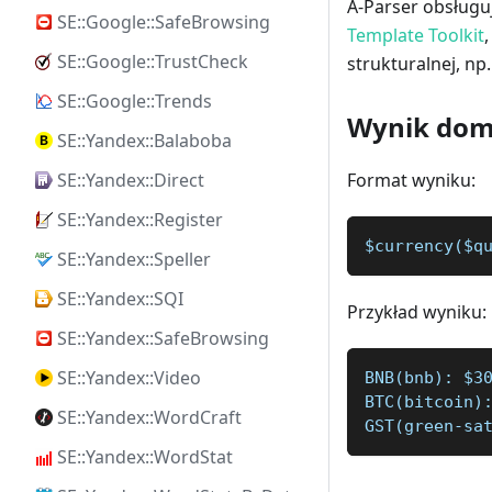
A-Parser obsług
SE::Google::SafeBrowsing
Template Toolkit
SE::Google::TrustCheck
strukturalnej, np
SE::Google::Trends
Wynik dom
SE::Yandex::Balaboba
SE::Yandex::Direct
Format wyniku:
SE::Yandex::Register
$currency($q
SE::Yandex::Speller
SE::Yandex::SQI
Przykład wyniku:
SE::Yandex::SafeBrowsing
SE::Yandex::Video
BNB(bnb): $3
BTC(bitcoin)
SE::Yandex::WordCraft
GST(green-sa
SE::Yandex::WordStat