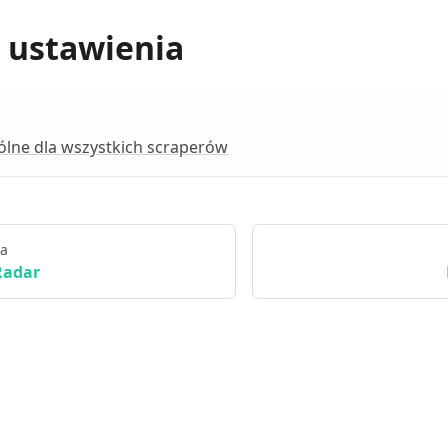
 ustawienia
ólne dla wszystkich scraperów
na
Radar