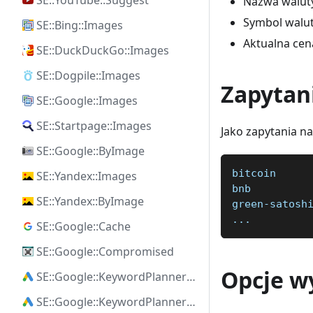
SE::YouTube::Suggest
Nazwa walut
Symbol walu
SE::Bing::Images
Aktualna ce
SE::DuckDuckGo::Images
SE::Dogpile::Images
Zapytan
SE::Google::Images
SE::Startpage::Images
Jako zapytania n
SE::Google::ByImage
bitcoin
SE::Yandex::Images
bnb
SE::Yandex::ByImage
green-satosh
...
SE::Google::Cache
SE::Google::Compromised
Opcje w
SE::Google::KeywordPlanner::Ideas
SE::Google::KeywordPlanner::SearchVolume