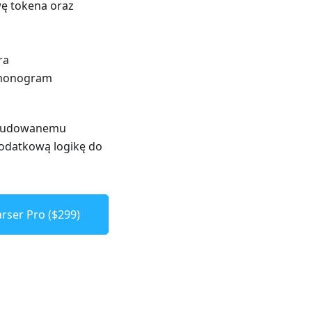
ę tokena oraz
ra
armonogram
 wbudowanemu
dodatkową logikę do
rser Pro ($299)