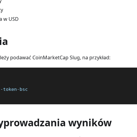
y
ty
na w USD
ia
ależy podawać CoinMarketCap Slug, na przykład:
i-token-bsc
yprowadzania wyników