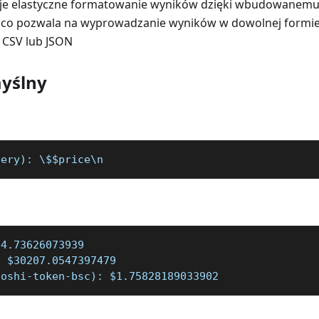
uje elastyczne formatowanie wyników dzięki wbudowanemu 
, co pozwala na wyprowadzanie wyników w dowolnej formie,
. CSV lub JSON
yślny
uery): \$$price\n
04.73626073939
: $30207.0547397479
toshi-token-bsc): $1.75828189033902