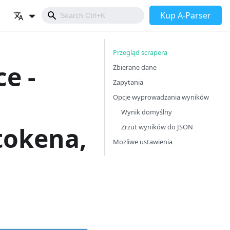
Kup A-Parser
Przegląd scrapera
e -
Zbierane dane
Zapytania
Opcje wyprowadzania wyników
Wynik domyślny
tokena,
Zrzut wyników do JSON
Możliwe ustawienia