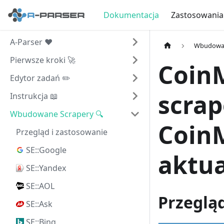
Dokumentacja
Zastosowania
A-Parser ❤️
Wbudowan
Pierwsze kroki 🚀
CoinM
Edytor zadań ✏️
scrap
Instrukcja 📖
Wbudowane Scrapery 🔍
Coin
Przegląd i zastosowanie
SE::Google
aktu
SE::Yandex
SE::AOL
Przeglą
SE::Ask
SE::Bing