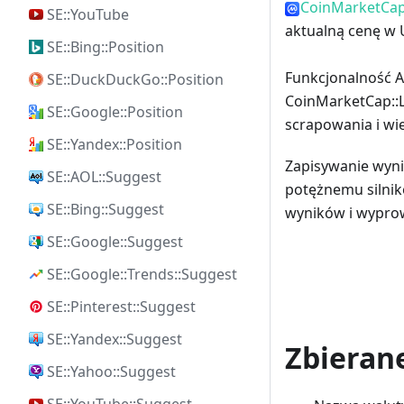
CoinMarketCap:
SE::YouTube
aktualną cenę w 
SE::Bing::Position
Funkcjonalność A
SE::DuckDuckGo::Position
CoinMarketCap::L
SE::Google::Position
scrapowania i wie
SE::Yandex::Position
Zapisywanie wyni
SE::AOL::Suggest
potężnemu silni
SE::Bing::Suggest
wyników i wypro
SE::Google::Suggest
SE::Google::Trends::Suggest
SE::Pinterest::Suggest
SE::Yandex::Suggest
Zbieran
SE::Yahoo::Suggest