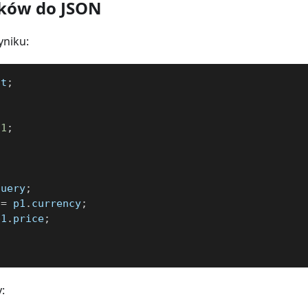
ików do JSON
yniku:
st
;
1
;
query
;
 
=
 p1
.
currency
;
p1
.
price
;
: