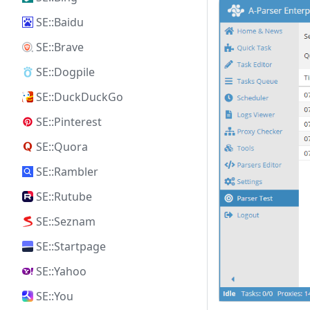
SE::Baidu
SE::Brave
SE::Dogpile
SE::DuckDuckGo
SE::Pinterest
SE::Quora
SE::Rambler
SE::Rutube
SE::Seznam
SE::Startpage
SE::Yahoo
SE::You