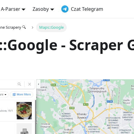
 A-Parser
Zasoby
Czat Telegram
e Scrapery 🔍
Maps::Google
:Google - Scraper 