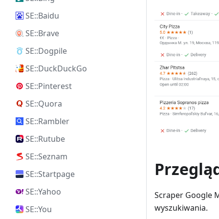
SE::Baidu
SE::Brave
SE::Dogpile
SE::DuckDuckGo
SE::Pinterest
SE::Quora
SE::Rambler
SE::Rutube
SE::Seznam
Przeglą
SE::Startpage
SE::Yahoo
Scraper Google M
wyszukiwania.
SE::You