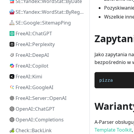
SE::Yandex::WordStat::ByDate
Pozyskiwanie
SE::Yandex::WordStat::ByRegion
Wszelkie inn
SE::Google::SitemapPing
FreeAI::ChatGPT
Zapytan
FreeAI::Perplexity
Jako zapytania n
FreeAI::DeepAI
bezpośrednio w 
FreeAI::Copilot
FreeAI::Kimi
pizza
FreeAI::GoogleAI
FreeAI::Server::OpenAI
Wariant
OpenAI::ChatGPT
OpenAI::Completions
A-Parser obsług
Template Toolkit
Check::BackLink