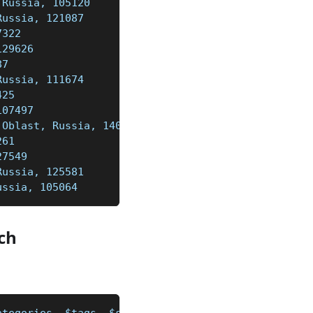
 Russia, 105120
Russia, 121087
7322
129626
87
Russia, 111674
425
107497
 Oblast, Russia, 140009
261
27549
Russia, 125581
ussia, 105064
ch
ategories, $tags, $site, $phones, $photo, $coordin