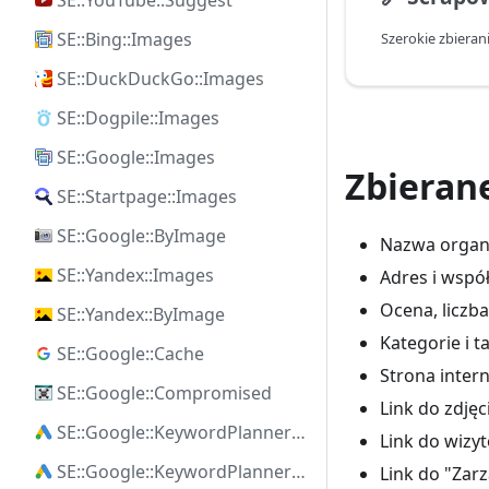
SE::YouTube::Suggest
SE::Bing::Images
SE::DuckDuckGo::Images
SE::Dogpile::Images
SE::Google::Images
Zbieran
SE::Startpage::Images
SE::Google::ByImage
Nazwa organi
SE::Yandex::Images
Adres i wspó
Ocena, liczba
SE::Yandex::ByImage
Kategorie i t
SE::Google::Cache
Strona intern
SE::Google::Compromised
Link do zdjęc
SE::Google::KeywordPlanner::Ideas
Link do wizy
SE::Google::KeywordPlanner::SearchVolume
Link do "Zarz