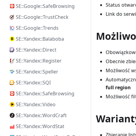
Status otwar
SE::Google::SafeBrowsing
Link do serw
SE::Google::TrustCheck
SE::Google::Trends
Możliwo
SE::Yandex::Balaboba
SE::Yandex::Direct
Obowiązkowo
SE::Yandex::Register
Obecnie zbier
Możliwość ws
SE::Yandex::Speller
Automatyczne
SE::Yandex::SQI
full region
SE::Yandex::SafeBrowsing
Możliwość fi
SE::Yandex::Video
Wariant
SE::Yandex::WordCraft
SE::Yandex::WordStat
Zbieranie lis