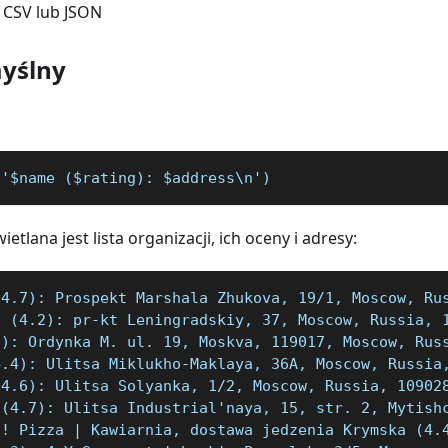
. CSV lub JSON
yślny
('$name ($rating): $address\n')
etlana jest lista organizacji, ich oceny i adresy:
(4.7): Prospekt Marshala Zhukova, 19/1, Moscow, Ru
a (4.2): pr-kt Leningradskiy, 37, Moscow, Russia, 
5): Ordynka M. ul. 19, Moskva, 119017, Moscow, Rus
4.4): Ulitsa Miklukho-Maklaya, 36A, Moscow, Russia
(4.6): Ulitsa Solyanka, 1/2, Moscow, Russia, 10902
 (4.7): Ulitsa Industrial'naya, 15, str. 2, Mytish
o! Pizza | Kawiarnia, dostawa jedzenia Krymska (4.