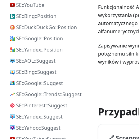
SE::YouTube
Funkcjonalność A
wykorzystania (p
SE::Bing::Position
automatycznego 
SE::DuckDuckGo::Position
alfanumerycznych
SE::Google::Position
Zapisywanie wyni
SE::Yandex::Position
potężnemu silni
SE::AOL::Suggest
wyników i wypro
SE::Bing::Suggest
SE::Google::Suggest
SE::Google::Trends::Suggest
SE::Pinterest::Suggest
Przypadk
SE::Yandex::Suggest
SE::Yahoo::Suggest
🔗
Scrapow