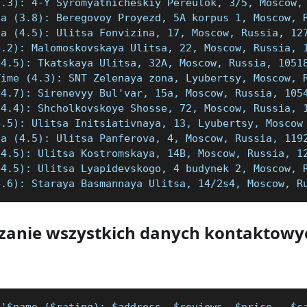
2.3): 4-Y Syromyatnicheskiy Pereulok, 3/5, Moscow,
za (3.8): Beregovoy Proyezd, 5A korpus 1, Moscow, 
za (4.5): Ulitsa Fonvizina, 17, Moscow, Russia, 12
4.2): Malomoskovskaya Ulitsa, 22, Moscow, Russia, 
(4.5): Tkatskaya Ulitsa, 32A, Moscow, Russia, 1051
Time (4.3): SNT Zelenaya zona, Lyubertsy, Moscow, 
(4.7): Sirenevyy Bul'var, 15a, Moscow, Russia, 105
(4.4): Shcholkovskoye Shosse, 72, Moscow, Russia, 
4.5): Ulitsa Initsiativnaya, 13, Lyubertsy, Moscow
za (4.5): Ulitsa Panferova, 4, Moscow, Russia, 119
(4.5): Ulitsa Kostromskaya, 14B, Moscow, Russia, 1
(4.5): Ulitsa Lyapidevskogo, 4 budynek 2, Moscow, 
4.6): Staraya Basmannaya Ulitsa, 14/2s4, Moscow, R
anie wszystkich danych kontaktowy
('$name ($rating): $address, $reviews, $price,  $c