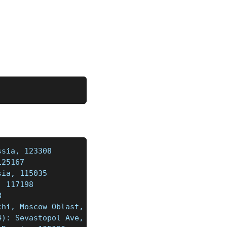
ssia, 123308
125167
sia, 115035
, 117198
8
chi, Moscow Oblast, Russia, 141006
4): Sevastopol Ave, 15k1, 1 piętro, Moscow, Russia