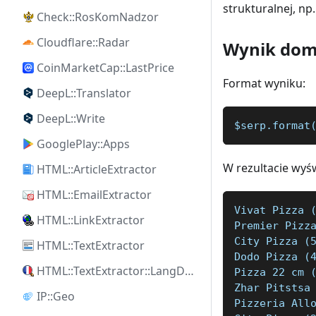
strukturalnej, np
Check::RosKomNadzor
Cloudflare::Radar
Wynik dom
CoinMarketCap::LastPrice
Format wyniku:
DeepL::Translator
DeepL::Write
$serp.format
GooglePlay::Apps
W rezultacie wyświ
HTML::ArticleExtractor
HTML::EmailExtractor
Vivat Pizza 
HTML::LinkExtractor
Premier Pizz
City Pizza (
HTML::TextExtractor
Dodo Pizza (
HTML::TextExtractor::LangDetect
Pizza 22 cm 
Zhar Pitstsa
IP::Geo
Pizzeria All