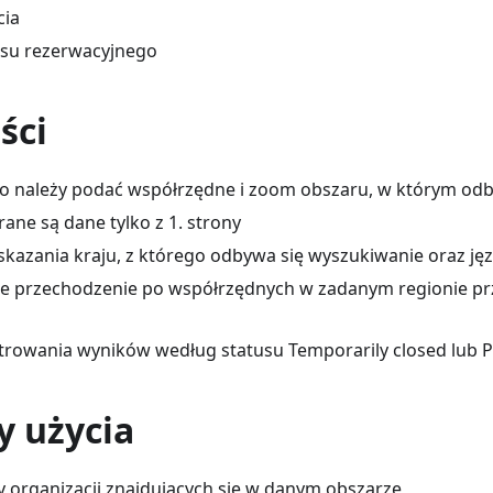
cia
isu rezerwacyjnego
ści
 należy podać współrzędne i zoom obszaru, w którym odb
ane są dane tylko z 1. strony
kazania kraju, z którego odbywa się wyszukiwanie oraz j
 przechodzenie po współrzędnych w zadanym regionie prz
ltrowania wyników według statusu Temporarily closed lub 
y użycia
ty organizacji znajdujących się w danym obszarze