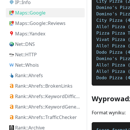
City Pizza (
IP::Info
Domino's Piz
Maps::Google
Domino's Piz
City Pizza (
Maps::Google::Reviews
Allo! Pizza 
Pizza Pizza 
Maps::Yandex
Vivat Pizza 
Net::DNS
Allo! Pizza 
Dodo Pizza (
Net::HTTP
Domino's Piz
Net::Whois
Allo! Pizza 
Allo! Pizza 
Rank::Ahrefs
Dodo Pizza (
Rank::Ahrefs::BrokenLinks
Rank::Ahrefs::KeywordDifficulty
Wyprowadz
Rank::Ahrefs::KeywordGenerator
Format wyniku:
Rank::Ahrefs::TrafficChecker
Rank::Archive
$serp.format