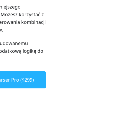
niejszego
 Możesz korzystać z
erowania kombinacji
w.
 wbudowanemu
dodatkową logikę do
rser Pro ($299)