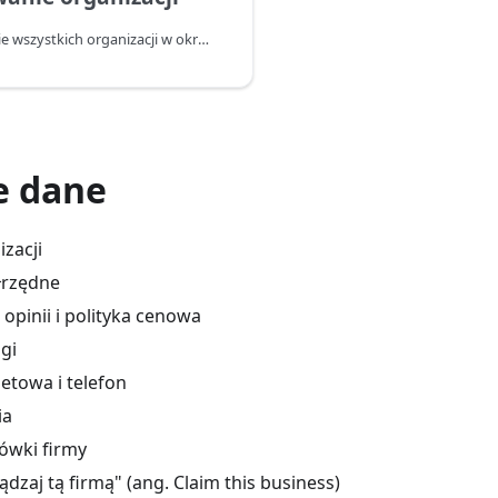
Szerokie zbieranie wszystkich organizacji w określonej lokalizacji
e dane
zacji
łrzędne
 opinii i polityka cenowa
agi
etowa i telefon
ia
tówki firmy
ądzaj tą firmą" (ang. Claim this business)