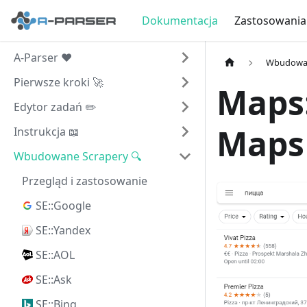
Dokumentacja
Zastosowania
A-Parser ❤️
Wbudowan
Pierwsze kroki 🚀
Maps:
Edytor zadań ✏️
Maps
Instrukcja 📖
Wbudowane Scrapery 🔍
Przegląd i zastosowanie
SE::Google
SE::Yandex
SE::AOL
SE::Ask
SE::Bing