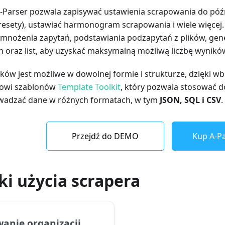
-Parser pozwala zapisywać ustawienia scrapowania do póź
resety), ustawiać harmonogram scrapowania i wiele więcej.
mnożenia zapytań, podstawiania podzapytań z plików, gen
 oraz list, aby uzyskać maksymalną możliwą liczbę wynikó
ków jest możliwe w dowolnej formie i strukturze, dzięki
kowi szablonów
Template Toolkit
, który pozwala stosować 
wadzać dane w różnych formatach, w tym
JSON, SQL i CSV
.
Przejdź do DEMO
Kup A-Pa
i użycia scrapera
anie organizacji