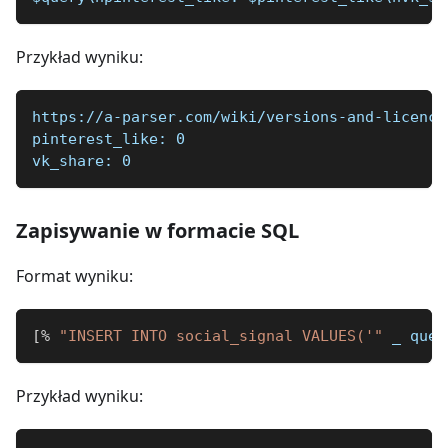
Przykład wyniku:
https://a-parser.com/wiki/versions-and-licence
pinterest_like: 0  
vk_share: 0
Zapisywanie w formacie SQL
Format wyniku:
[
%
"INSERT INTO social_signal VALUES('"
_
 quer
Przykład wyniku: