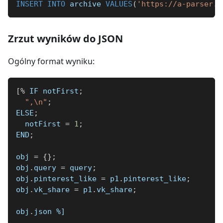
INSERT
INTO
 archive 
VALUES
(
'https://a-parser.c
Zrzut wyników do JSON
Ogólny format wyniku:
[
%
 IF notFirst
;
",\n"
;
ELSE
;
  notFirst 
=
1
;
END
;
obj 
=
{
}
;
obj
.
query 
=
 query
;
obj
.
pinterest_like 
=
 p1
.
pinterest_like
;
obj
.
vk_share 
=
 p1
.
vk_share
;
obj
.
json 
%]