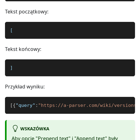
Tekst początkowy:
[
Tekst końcowy:
]
Przykład wyniku:
[
{
"query"
:
"https://a-parser.com/wiki/versions-
WSKAZÓWKA
Aby opcje "Prepend text" i "Append text" były