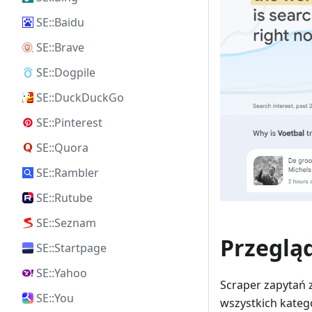
SE::Baidu
SE::Brave
SE::Dogpile
SE::DuckDuckGo
SE::Pinterest
SE::Quora
SE::Rambler
SE::Rutube
SE::Seznam
Przeglą
SE::Startpage
SE::Yahoo
Scraper zapytań 
SE::You
wszystkich katego