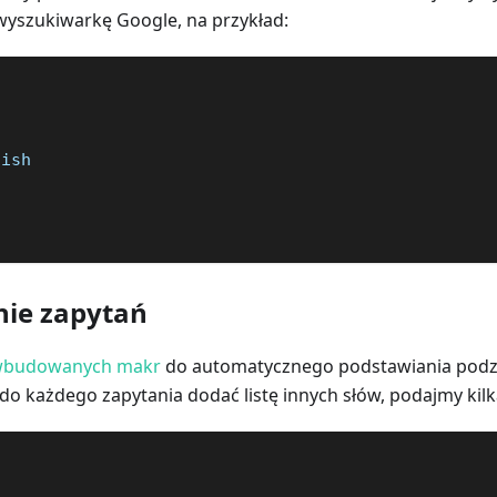
yszukiwarkę Google, na przykład:
lish  
s  
nie zapytań
budowanych makr
do automatycznego podstawiania podza
do każdego zapytania dodać listę innych słów, podajmy kil