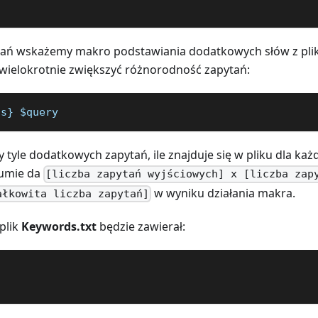
tań wskażemy makro podstawiania dodatkowych słów z pl
ielokrotnie zwiększyć różnorodność zapytań:
ds} $query 
 tyle dodatkowych zapytań, ile znajduje się w pliku dla ka
sumie da
[liczba zapytań wyjściowych] x [liczba zap
w wyniku działania makra.
ałkowita liczba zapytań]
 plik
Keywords.txt
będzie zawierał: