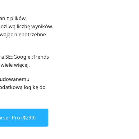
ń z plików,
ożliwą liczbę wyników.
uwając niepotrzebne
a SE::Google::Trends
wiele więcej.
 wbudowanemu
dodatkową logikę do
rser Pro ($299)