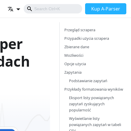
Kup A-Parser
Przegląd scrapera
aper
Przypadki użycia scrapera
Zbierane dane
dach
Możliwości
Opcje użycia
Zapytania
Podstawianie zapytań
Przykłady formatowania wyników
Eksport listy powiązanych
zapytań zyskujących
popularność
Wyświetlanie listy
powiązanych zapytań w tabeli
CSV