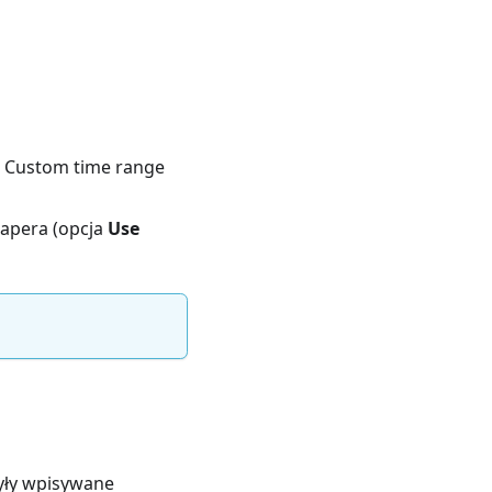
w Custom time range
rapera (opcja
Use
były wpisywane