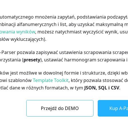
utomatycznego mnożenia zapytań, podstawiania podzapyta
inacji alfanumerycznych i list, aby uzyskać maksymalną m
trowania wyników
, możesz natychmiast wyczyścić wynik, us
słów wykluczających).
-Parser pozwala zapisywać ustawienia scrapowania scraper
rzystania (
presety
), ustawiać harmonogram scrapowania i 
ków jest możliwe w dowolnej formie i strukturze, dzięki
kowi szablonów
Template Toolkit
, który pozwala stosować 
tlać dane w różnych formatach, w tym
JSON, SQL i CSV
.
Przejdź do DEMO
Kup A-Pa