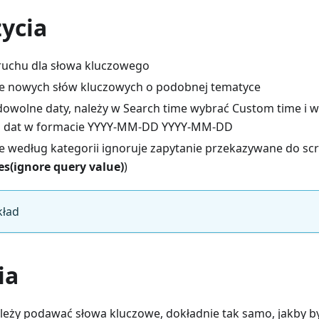
ycia
 ruchu dla słowa kluczowego
e nowych słów kluczowych o podobnej tematyce
dowolne daty, należy w Search time wybrać Custom time i 
s dat w formacie YYYY-MM-DD YYYY-MM-DD
 według kategorii ignoruje zapytanie przekazywane do sc
s(ignore query value)
)
kład
ia
ależy podawać słowa kluczowe, dokładnie tak samo, jakby 