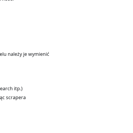
celu należy je wymienić
arch itp.)
ąc scrapera