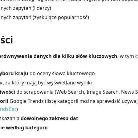
nych zapytań (liderzy)
anych zapytań (zyskujące popularność)
ści
orównywania danych dla kilku słów kluczowych
, w tym 
yboru kraju
do oceny słowa kluczowego
u
, za który mają być wyświetlane wyniki
iwości
do scrapowania (Web Search, Image Search, News Se
orii
Google Trends (listę kategorii można sprawdzić używaj
endsCat
)
skazania
dowolnego zakresu dat
e według kategorii