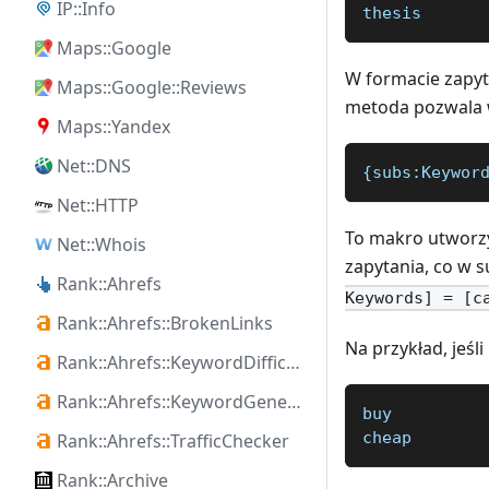
IP::Info
thesis
Maps::Google
W formacie zapy
Maps::Google::Reviews
metoda pozwala w
Maps::Yandex
Net::DNS
{subs:Keywor
Net::HTTP
To makro utworzy
Net::Whois
zapytania, co w 
Rank::Ahrefs
Keywords] = [c
Rank::Ahrefs::BrokenLinks
Na przykład, jeśli
Rank::Ahrefs::KeywordDifficulty
Rank::Ahrefs::KeywordGenerator
buy
cheap
Rank::Ahrefs::TrafficChecker
Rank::Archive