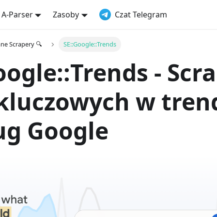
 A-Parser
Zasoby
Czat Telegram
e Scrapery 🔍
SE::Google::Trends
oogle::Trends - Scr
kluczowych w tren
ug Google