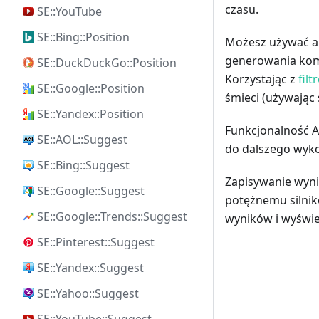
czasu.
SE::YouTube
SE::Bing::Position
Możesz używać a
generowania komb
SE::DuckDuckGo::Position
Korzystając z
fil
SE::Google::Position
śmieci (używając 
SE::Yandex::Position
Funkcjonalność A
SE::AOL::Suggest
do dalszego wyko
SE::Bing::Suggest
Zapisywanie wyni
SE::Google::Suggest
potężnemu silni
SE::Google::Trends::Suggest
wyników i wyświe
SE::Pinterest::Suggest
SE::Yandex::Suggest
SE::Yahoo::Suggest