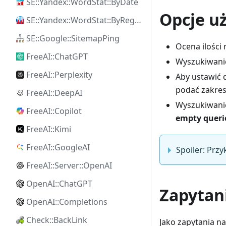
SE::Yandex::WordStat::ByDate
Opcje uż
SE::Yandex::WordStat::ByRegion
SE::Google::SitemapPing
Ocena ilości
FreeAI::ChatGPT
Wyszukiwani
FreeAI::Perplexity
Aby ustawić 
podać zakre
FreeAI::DeepAI
Wyszukiwanie
FreeAI::Copilot
empty querie
FreeAI::Kimi
FreeAI::GoogleAI
Spoiler: Przy
FreeAI::Server::OpenAI
OpenAI::ChatGPT
Zapytan
OpenAI::Completions
Check::BackLink
Jako zapytania n