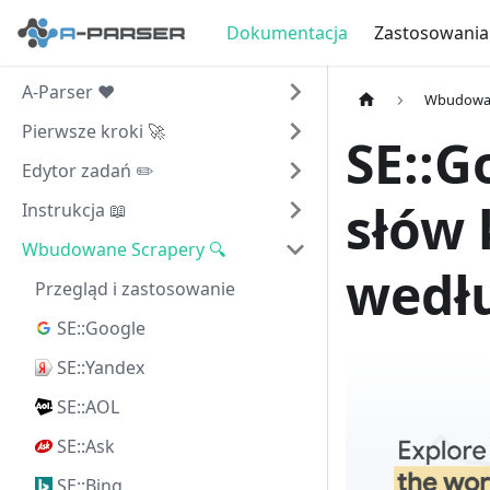
Dokumentacja
Zastosowania
A-Parser ❤️
Wbudowan
Pierwsze kroki 🚀
SE::G
Edytor zadań ✏️
słów 
Instrukcja 📖
Wbudowane Scrapery 🔍
wedł
Przegląd i zastosowanie
SE::Google
SE::Yandex
SE::AOL
SE::Ask
SE::Bing