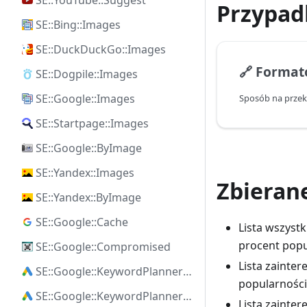
SE::YouTube::Suggest
Przypadk
SE::Bing::Images
SE::DuckDuckGo::Images
🔗
Format
SE::Dogpile::Images
SE::Google::Images
SE::Startpage::Images
SE::Google::ByImage
SE::Yandex::Images
Zbieran
SE::Yandex::ByImage
SE::Google::Cache
Lista wszystk
procent popu
SE::Google::Compromised
Lista zainte
SE::Google::KeywordPlanner::Ideas
popularności
SE::Google::KeywordPlanner::SearchVolume
Lista zainte