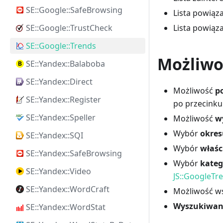
SE::Google::SafeBrowsing
Lista powiąza
SE::Google::TrustCheck
Lista powiąz
SE::Google::Trends
Możliwo
SE::Yandex::Balaboba
SE::Yandex::Direct
Możliwość
p
SE::Yandex::Register
po przecinku
SE::Yandex::Speller
Możliwość
w
Wybór
okres
SE::Yandex::SQI
Wybór
właśc
SE::Yandex::SafeBrowsing
Wybór
kateg
SE::Yandex::Video
JS::GoogleTr
SE::Yandex::WordCraft
Możliwość w
Wyszukiwani
SE::Yandex::WordStat