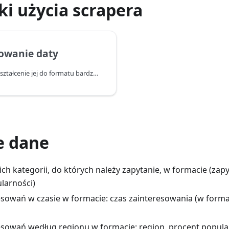
i użycia scrapera
owanie daty
Sposób na przekształcenie jej do formatu bardziej przyjaznego dla użytkownika
e dane
ich kategorii, do których należy zapytanie, w formacie (zapy
larności)
resowań w czasie w formacie: czas zainteresowania (w forma
resowań według regionu w formacie: region, procent popula