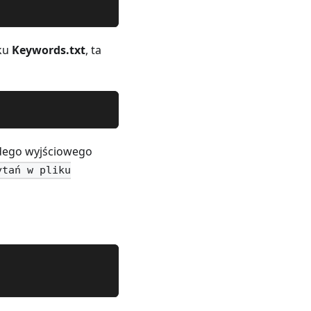
iku
Keywords.txt
, ta
żdego wyjściowego
ytań w pliku