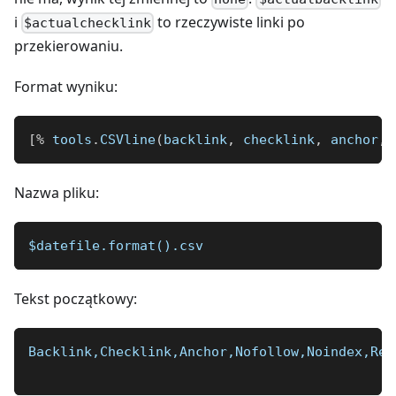
i
to rzeczywiste linki po
$actualchecklink
przekierowaniu.
Format wyniku:
[
%
 tools
.
CSVline
(
backlink
,
 checklink
,
 anchor
,
 
Nazwa pliku:
$datefile.format().csv
Tekst początkowy:
Backlink,Checklink,Anchor,Nofollow,Noindex,Red