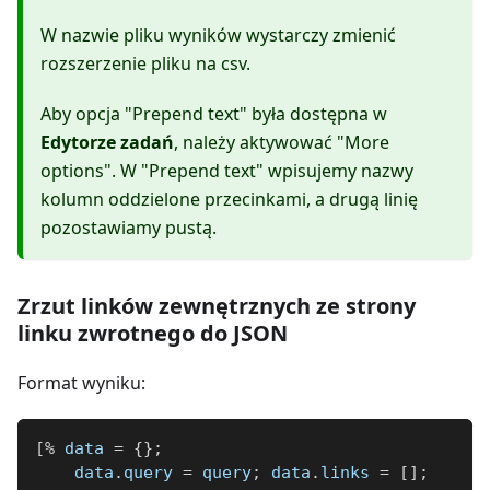
W nazwie pliku wyników wystarczy zmienić
rozszerzenie pliku na csv.
Aby opcja "Prepend text" była dostępna w
Edytorze zadań
, należy aktywować "More
options". W "Prepend text" wpisujemy nazwy
kolumn oddzielone przecinkami, a drugą linię
pozostawiamy pustą.
Zrzut linków zewnętrznych ze strony
linku zwrotnego do JSON
Format wyniku:
[
%
 data 
=
{
}
;
    data
.
query 
=
 query
;
 data
.
links 
=
[
]
;