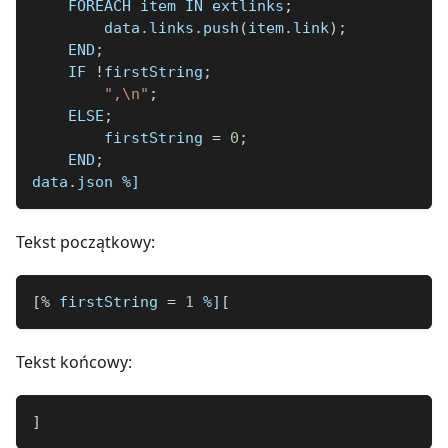
    FOREACH item IN extlinks
;
        data
.
links
.
push
(
item
.
link
)
;
    END
;
    IF 
!
firstString
;
",\n"
;
    ELSE
;
        firstString 
=
0
;
    END
;
data
.
json 
%]
Tekst początkowy:
[
%
 firstString 
=
1
%]
[
Tekst końcowy:
]