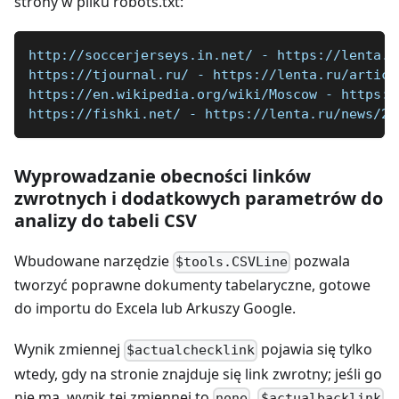
strony w pliku robots.txt:
http://soccerjerseys.in.net/ - https://lenta.r
https://tjournal.ru/ - https://lenta.ru/articl
https://en.wikipedia.org/wiki/Moscow - https:/
https://fishki.net/ - https://lenta.ru/news/20
Wyprowadzanie obecności linków
zwrotnych i dodatkowych parametrów do
analizy do tabeli CSV
Wbudowane narzędzie
pozwala
$tools.CSVLine
tworzyć poprawne dokumenty tabelaryczne, gotowe
do importu do Excela lub Arkuszy Google.
Wynik zmiennej
pojawia się tylko
$actualchecklink
wtedy, gdy na stronie znajduje się link zwrotny; jeśli go
nie ma, wynik tej zmiennej to
.
none
$actualbacklink