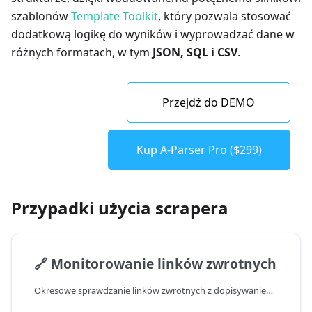
szablonów
Template Toolkit
, który pozwala stosować
dodatkową logikę do wyników i wyprowadzać dane w
różnych formatach, w tym
JSON, SQL i CSV
.
Przejdź do DEMO
Kup A-Parser Pro ($299)
Przypadki użycia scrapera
🔗
Monitorowanie linków zwrotnych
Okresowe sprawdzanie linków zwrotnych z dopisywaniem wyników do tabeli bazy danych SQLite