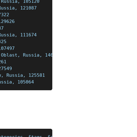
 Russia, 105120
Russia, 121087
7322
129626
87
Russia, 111674
425
107497
 Oblast, Russia, 140009
261
27549
w, Russia, 125581
ussia, 105064
ategories, $tags, $site, $phones, $photo, $coordin