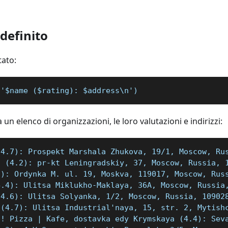
definito
tato:
('$name ($rating): $address\n')
a un elenco di organizzazioni, le loro valutazioni e indirizzi:
(4.7): Prospekt Marshala Zhukova, 19/1, Moscow, Ru
a (4.2): pr-kt Leningradskiy, 37, Moscow, Russia, 
5): Ordynka M. ul. 19, Moskva, 119017, Moscow, Rus
4.4): Ulitsa Miklukho-Maklaya, 36A, Moscow, Russia
(4.6): Ulitsa Solyanka, 1/2, Moscow, Russia, 10902
 (4.7): Ulitsa Industrial'naya, 15, str. 2, Mytish
o! Pizza | Kafe, dostavka edy Krymskaya (4.4): Sev