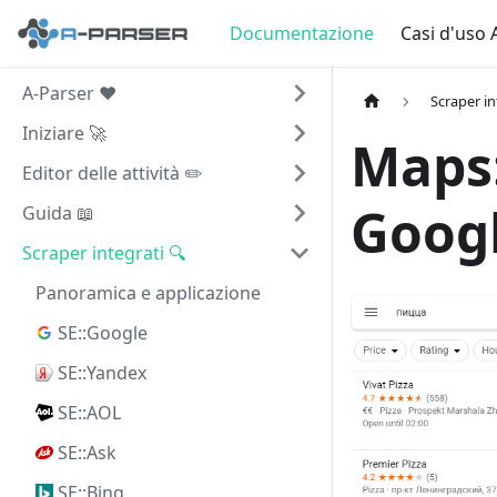
Documentazione
Casi d'uso 
A-Parser ❤️
Scraper in
Iniziare 🚀
Maps:
Editor delle attività ✏️
Goog
Guida 📖
Scraper integrati 🔍
Panoramica e applicazione
SE::Google
SE::Yandex
SE::AOL
SE::Ask
SE::Bing