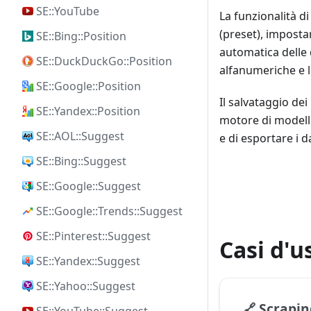
SE::YouTube
La funzionalità d
(preset), impostar
SE::Bing::Position
automatica delle q
SE::DuckDuckGo::Position
alfanumeriche e l
SE::Google::Position
Il salvataggio dei
SE::Yandex::Position
motore di modell
SE::AOL::Suggest
e di esportare i da
SE::Bing::Suggest
SE::Google::Suggest
SE::Google::Trends::Suggest
SE::Pinterest::Suggest
Casi d'u
SE::Yandex::Suggest
SE::Yahoo::Suggest
🔗
Scrapin