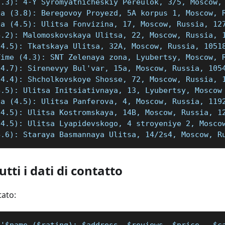
2.3): 4-Y Syromyatnicheskiy Pereulok, 3/5, Moscow,
za (3.8): Beregovoy Proyezd, 5A korpus 1, Moscow, 
za (4.5): Ulitsa Fonvizina, 17, Moscow, Russia, 12
4.2): Malomoskovskaya Ulitsa, 22, Moscow, Russia, 
(4.5): Tkatskaya Ulitsa, 32A, Moscow, Russia, 1051
Time (4.3): SNT Zelenaya zona, Lyubertsy, Moscow, 
(4.7): Sirenevyy Bul'var, 15a, Moscow, Russia, 105
(4.4): Shcholkovskoye Shosse, 72, Moscow, Russia, 
4.5): Ulitsa Initsiativnaya, 13, Lyubertsy, Moscow
za (4.5): Ulitsa Panferova, 4, Moscow, Russia, 119
(4.5): Ulitsa Kostromskaya, 14B, Moscow, Russia, 1
(4.5): Ulitsa Lyapidevskogo, 4 stroyeniye 2, Mosco
4.6): Staraya Basmannaya Ulitsa, 14/2s4, Moscow, R
utti i dati di contatto
tato:
('$name ($rating): $address, $reviews, $price,  $c