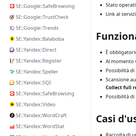
Stato operat
SE::Google::SafeBrowsing
Link al servi
SE::Google::TrustCheck
SE::Google::Trends
Funzion
SE::Yandex::Balaboba
SE::Yandex::Direct
È obbligatori
SE::Yandex::Register
Al momento v
Possibilità di
SE::Yandex::Speller
Scansione au
SE::Yandex::SQI
Collect full 
SE::Yandex::SafeBrowsing
Possibilità di
SE::Yandex::Video
Casi d'u
SE::Yandex::WordCraft
SE::Yandex::WordStat
Raccolta di u