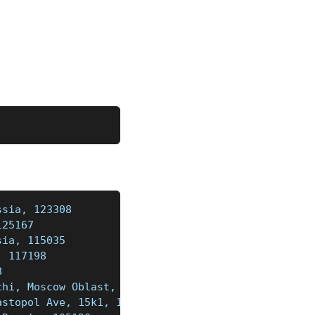
ssia, 123308
125167
sia, 115035
, 117198
8
chi, Moscow Oblast, Russia, 141006
astopol Ave, 15k1, 1 piano, Moscow, Russia, 117447