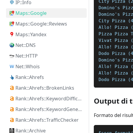
City Pizza (
IP::Info
Domino's Piz
Maps::Google
Domino's Piz
City Pizza (
Maps::Google::Reviews
Allo! Pizza 
Pizza Pizza 
Maps::Yandex
Vivat Pizza 
Net::DNS
Allo! Pizza 
Dodo Pizza (
Net::HTTP
Domino's Piz
Net::Whois
Allo! Pizza 
Allo! Pizza 
Rank::Ahrefs
Dodo Pizza (
Rank::Ahrefs::BrokenLinks
Rank::Ahrefs::KeywordDifficulty
Output di t
Rank::Ahrefs::KeywordGenerator
Formato del risul
Rank::Ahrefs::TrafficChecker
Rank::Archive
$serp.format