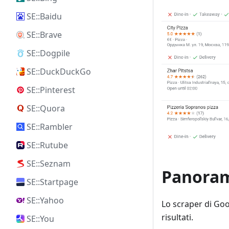
SE::Baidu
SE::Brave
SE::Dogpile
SE::DuckDuckGo
SE::Pinterest
SE::Quora
SE::Rambler
SE::Rutube
SE::Seznam
Panoram
SE::Startpage
SE::Yahoo
Lo scraper di Goo
risultati.
SE::You