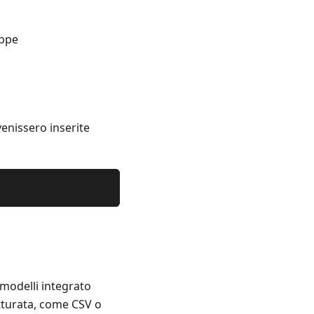
appe
enissero inserite
 modelli integrato
utturata, come CSV o