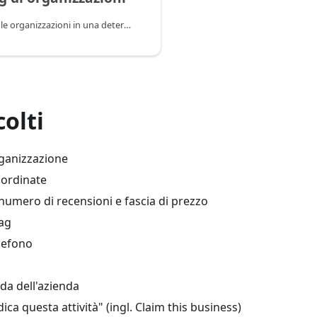
Raccolta di tutte le organizzazioni in una determinata area
colti
ganizzazione
oordinate
numero di recensioni e fascia di prezzo
tag
lefono
eda dell'azienda
ica questa attività" (ingl. Claim this business)