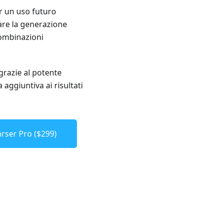
er un uso futuro
zare la generazione
 combinazioni
 grazie al potente
 aggiuntiva ai risultati
rser Pro ($299)