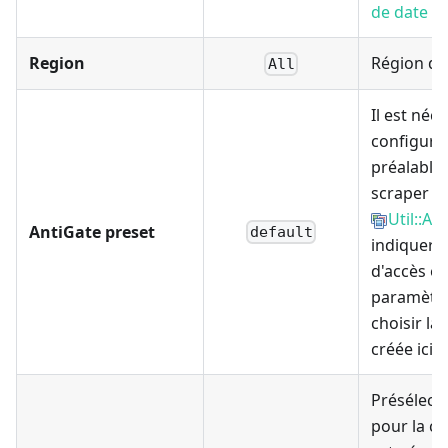
de date
Region
Région de
All
Il est néc
configure
préalable
scraper
Util::An
AntiGate preset
default
indiquer v
d'accès et
paramètre
choisir la
créée ici
Présélect
pour la co