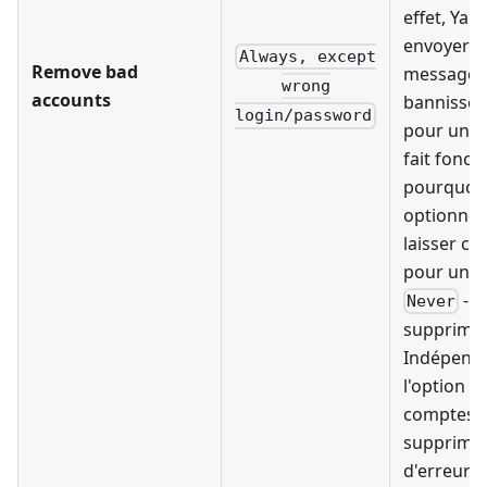
effet, Yan
envoyer u
Always, except
Remove bad
message l
wrong
accounts
bannissem
login/password
pour un c
fait foncti
pourquoi 
optionnel
laisser c
pour une r
- n
Never
supprimer
Indépend
l'option ch
comptes n
supprimés
d'erreurs