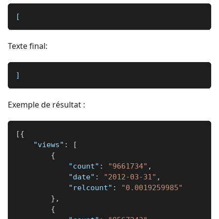
[
Texte final:
]
Exemple de résultat :
[
{
"views"
:
[
{
"count"
:
"9661734"
,
"date"
:
"2012-03-31"
,
"relcount"
:
"0.0019259985"
}
,
{