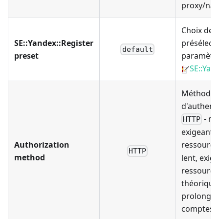
proxy/nav
Choix de l
SE::Yandex::Register
présélect
default
preset
paramètr
SE::Yan
Méthode
d'authenti
- ra
HTTP
exigeant 
Authorization
ressource
HTTP
method
lent, exig
ressource
théoriqu
prolonger 
comptes