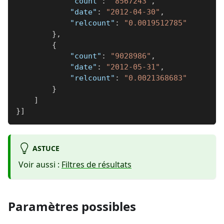
"count"
:
"8567243"
,
"date"
:
"2012-04-30"
,
"relcount"
:
"0.0019512785"
}
,
{
"count"
:
"9028986"
,
"date"
:
"2012-05-31"
,
"relcount"
:
"0.0021368683"
}
]
}
]
ASTUCE
Voir aussi :
Filtres de résultats
Paramètres possibles