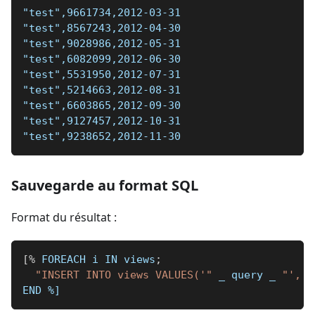
"test",9661734,2012-03-31
"test",8567243,2012-04-30
"test",9028986,2012-05-31
"test",6082099,2012-06-30
"test",5531950,2012-07-31
"test",5214663,2012-08-31
"test",6603865,2012-09-30
"test",9127457,2012-10-31
"test",9238652,2012-11-30
Sauvegarde au format SQL
Format du résultat :
[
%
 FOREACH i IN views
;
"INSERT INTO views VALUES('"
_
 query 
_
"', '
END 
%]