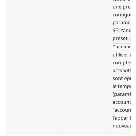
une présé
configuré
paramètr
SE::Yandex
preset.
O
"account
utiliser u
comptes e
accounts.tx
sont épui
le temps d
(paramètr
accounts 
"accounts.
l'appariti
nouveaux