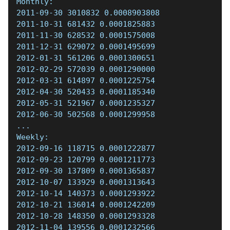
Monthly:  
2011-09-30 3010832 0.0008903808  
2011-10-31 681432 0.0001825883  
2011-11-30 628532 0.0001575008  
2011-12-31 629072 0.0001495699  
2012-01-31 561206 0.0001300651  
2012-02-29 572039 0.0001290000  
2012-03-31 614897 0.0001225754  
2012-04-30 520433 0.0001185340  
2012-05-31 521967 0.0001235327  
2012-06-30 502568 0.0001299958  
...  
Weekly:  
2012-09-16 118715 0.0001222877  
2012-09-23 120799 0.0001211773  
2012-09-30 137809 0.0001365837  
2012-10-07 133929 0.0001313643  
2012-10-14 140373 0.0001293922  
2012-10-21 136014 0.0001242209  
2012-10-28 148350 0.0001293328  
2012-11-04 139556 0.0001232566  