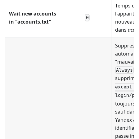
Temps d'a
Wait new accounts
l'appariti
0
in "accounts.txt"
nouveaux
dans
accou
Suppress
automati
"mauvais"
- 
Always
supprimer
except w
login/pa
toujours 
sauf dans 
Yandex a 
identifian
passe inco