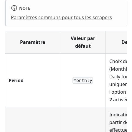
NOTE
Paramètres communs pour tous les scrapers
Valeur par
Paramètre
Desc
défaut
Choix de l
(Monthly/
Daily fon
Period
Monthly
uniqueme
l'option
U
2
activée)
Indication
partir de 
effectuer 