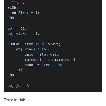
",\n"
;
ELSE
;
  notFirst 
=
1
;
END
;
obj 
=
{
}
;
obj
.
views 
=
[
]
;
FOREACH item IN p1
.
views
;
    obj
.
views
.
push
(
{
        date 
=
 item
.
date
        relcount 
=
 item
.
relcount
        count 
=
 item
.
count
}
)
;
END
;
obj
.
json 
%]
Texte initial: