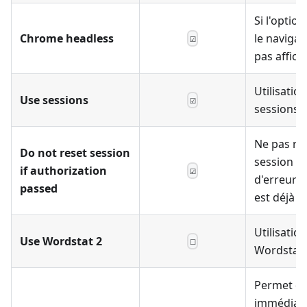
Si l'option
Chrome headless
le navigat
☑
pas affich
Utilisatio
Use sessions
☑
sessions
Ne pas réin
Do not reset session
session e
if authorization
☑
d'erreurs 
passed
est déjà a
Utilisatio
Use Wordstat 2
☐
Wordstat 
Permet de
immédiat