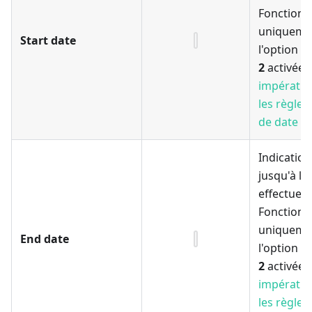
Fonctionn
uniqueme
Start date
l'option
U
2
activée.
impératif
les règles
de date
Indication
jusqu'à la
effectuer 
Fonctionn
uniqueme
End date
l'option
U
2
activée.
impératif
les règles