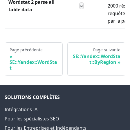
Wordstat 2 parse all
2000 résul
☑
table data
requête s
par la pag
Page précédente
Page suivante
SE::Yandex::WordSta
SE::Yandex::WordSta
t::ByRegion
t
SOLUTIONS COMPLÈTES
Intégrations IA
Pour les spécialistes SEO
Pour les Entreprises et Indépendants