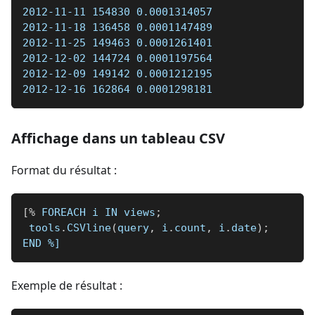
2012-11-11 154830 0.0001314057  
2012-11-18 136458 0.0001147489  
2012-11-25 149463 0.0001261401  
2012-12-02 144724 0.0001197564  
2012-12-09 149142 0.0001212195  
2012-12-16 162864 0.0001298181  
Affichage dans un tableau CSV
Format du résultat :
[
%
 FOREACH i IN views
;
 tools
.
CSVline
(
query
,
 i
.
count
,
 i
.
date
)
;
END 
%]
Exemple de résultat :