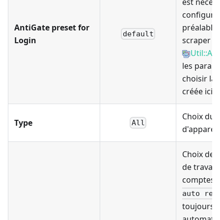
est néces
configure
AntiGate preset for
préalable
default
Login
scraper
Util::An
les paramè
choisir la
créée ici
Choix du 
Type
All
d'appareil
Choix de 
de travail 
comptes 
auto reg
toujours 
automati