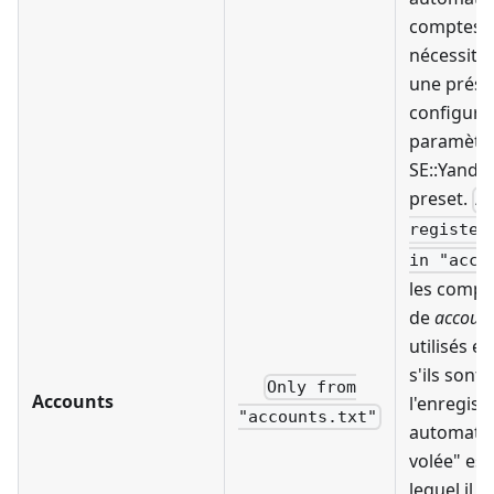
comptes "à
nécessite 
une présé
configuré
paramètr
SE::Yandex
preset.
A
register
in "acco
les compt
de
account
utilisés en
s'ils sont 
Only from
Accounts
l'enregis
"accounts.txt"
automatiq
volée" est 
lequel il f