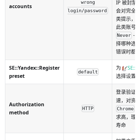
IP 被封禁
wrong
accounts
会对完全
login/password
类提示，
此类账号
-
Never
择哪种选项
错误时都
SE::Yandex::Register
为
SE::Y
default
preset
选择设置
登录验证
速，对资
Authorization
-
HTTP
Chrome
method
求高，理
寿命