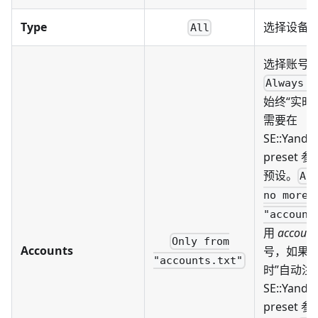
Type
选择设备
All
选择账号
Always a
始终“实时
需要在
SE::Yandex
preset
预设。
Au
no more 
"account
用
accounts
Only from
Accounts
号，如果用
"accounts.txt"
时”自动注
SE::Yandex
preset