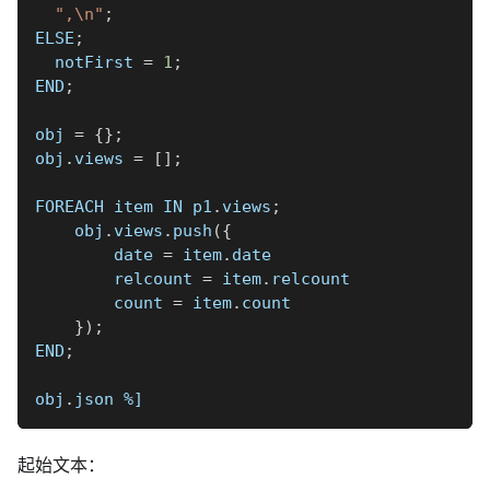
",\n"
;
ELSE
;
  notFirst 
=
1
;
END
;
obj 
=
{
}
;
obj
.
views 
=
[
]
;
FOREACH item IN p1
.
views
;
    obj
.
views
.
push
(
{
        date 
=
 item
.
date
        relcount 
=
 item
.
relcount
        count 
=
 item
.
count
}
)
;
END
;
obj
.
json 
%]
起始文本：