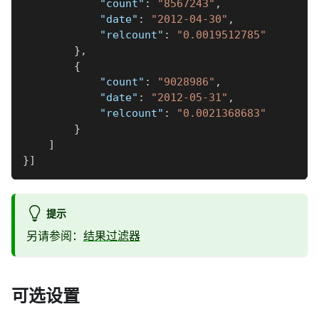
"count"
:
"8567243"
,
"date"
:
"2012-04-30"
,
"relcount"
:
"0.0019512785"
}
,
{
"count"
:
"9028986"
,
"date"
:
"2012-05-31"
,
"relcount"
:
"0.0021368683"
}
]
}
]
提示
另请参阅：
结果过滤器
可选设置