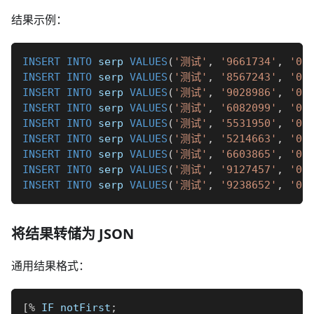
结果示例：
INSERT
INTO
 serp 
VALUES
(
'测试'
,
'9661734'
,
'0.
INSERT
INTO
 serp 
VALUES
(
'测试'
,
'8567243'
,
'0.
INSERT
INTO
 serp 
VALUES
(
'测试'
,
'9028986'
,
'0.
INSERT
INTO
 serp 
VALUES
(
'测试'
,
'6082099'
,
'0.
INSERT
INTO
 serp 
VALUES
(
'测试'
,
'5531950'
,
'0.
INSERT
INTO
 serp 
VALUES
(
'测试'
,
'5214663'
,
'0.
INSERT
INTO
 serp 
VALUES
(
'测试'
,
'6603865'
,
'0.
INSERT
INTO
 serp 
VALUES
(
'测试'
,
'9127457'
,
'0.
INSERT
INTO
 serp 
VALUES
(
'测试'
,
'9238652'
,
'0.
将结果转储为 JSON
通用结果格式：
[
%
 IF notFirst
;