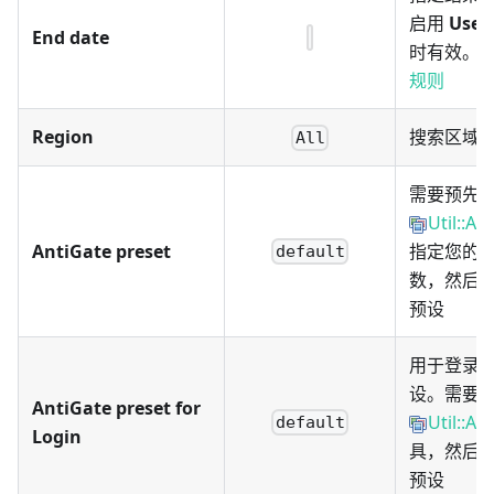
启用
Use 
End date
时有效。
规则
Region
搜索区域
All
需要预先
Util::An
AntiGate preset
指定您的
default
数，然后
预设
用于登录的 A
设。需要
AntiGate preset for
Util::An
default
Login
具，然后
预设