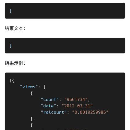
[
结束文本：
]
结果示例：
[
{
"views"
:
[
{
"count"
:
"9661734"
,
"date"
:
"2012-03-31"
,
"relcount"
:
"0.0019259985"
}
,
{