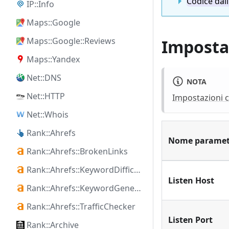
Codice dal
IP::Info
Maps::Google
Maps::Google::Reviews
Impostaz
Maps::Yandex
Net::DNS
NOTA
Net::HTTP
Impostazioni c
Net::Whois
Rank::Ahrefs
Nome paramet
Rank::Ahrefs::BrokenLinks
Rank::Ahrefs::KeywordDifficulty
Listen Host
Rank::Ahrefs::KeywordGenerator
Rank::Ahrefs::TrafficChecker
Listen Port
Rank::Archive