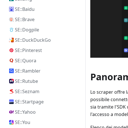
SE::Baidu
SE::Brave
SE::Dogpile
SE::DuckDuckGo
SE::Pinterest
SE::Quora
SE::Rambler
Panoram
SE::Rutube
SE::Seznam
Lo scraper offre l
possibile connette
SE::Startpage
sia tramite l'SDK 
SE::Yahoo
l'accesso a model
SE::You
Elenco dei modell