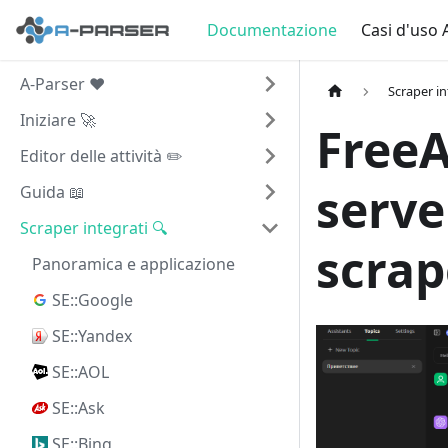
Documentazione
Casi d'uso 
A-Parser ❤️
Scraper in
Iniziare 🚀
FreeA
Editor delle attività ✏️
serve
Guida 📖
Scraper integrati 🔍
scrap
Panoramica e applicazione
SE::Google
SE::Yandex
SE::AOL
SE::Ask
SE::Bing