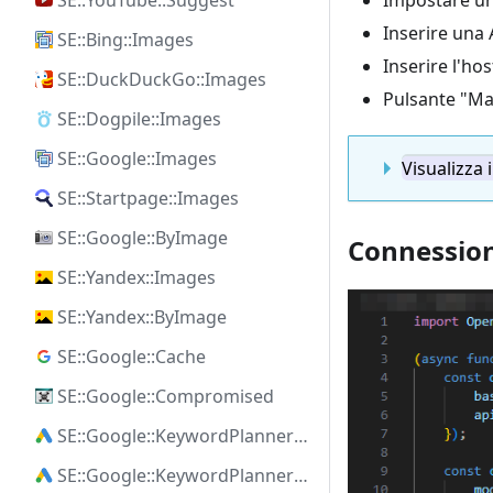
SE::YouTube::Suggest
Impostare un 
Inserire una 
SE::Bing::Images
Inserire l'ho
SE::DuckDuckGo::Images
Pulsante "Ma
SE::Dogpile::Images
SE::Google::Images
Visualizza 
SE::Startpage::Images
SE::Google::ByImage
Connessio
SE::Yandex::Images
SE::Yandex::ByImage
SE::Google::Cache
SE::Google::Compromised
SE::Google::KeywordPlanner::Ideas
SE::Google::KeywordPlanner::SearchVolume