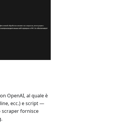
 con OpenAI, al quale è
ine, ecc.) e script —
o scraper fornisce
g.