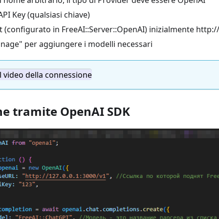
nome arbitrario, il tipo di Provider deve essere OpenAI
API Key (qualsiasi chiave)
st (configurato in FreeAI::Server::OpenAI) inizialmente http:/
nage" per aggiungere i modelli necessari
il video della connessione
ne tramite OpenAI SDK