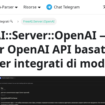
A-Parser
Risorse
Chat Telegram
tegrati 🔍
FreeAI::Server::OpenAI
I::Server::OpenAI 
r OpenAI API basat
er integrati di mode