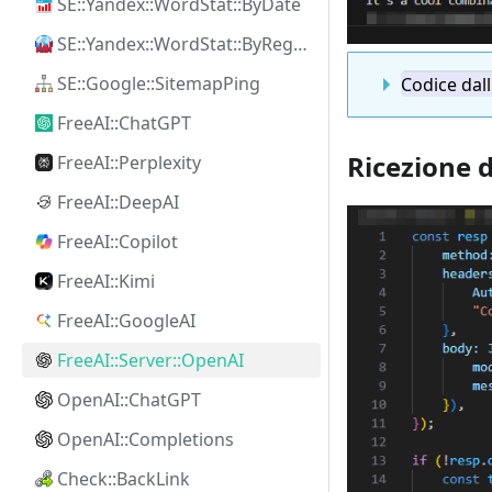
SE::Yandex::WordStat::ByDate
SE::Yandex::WordStat::ByRegion
SE::Google::SitemapPing
Codice dal
FreeAI::ChatGPT
Ricezione d
FreeAI::Perplexity
FreeAI::DeepAI
FreeAI::Copilot
FreeAI::Kimi
FreeAI::GoogleAI
FreeAI::Server::OpenAI
OpenAI::ChatGPT
OpenAI::Completions
Check::BackLink