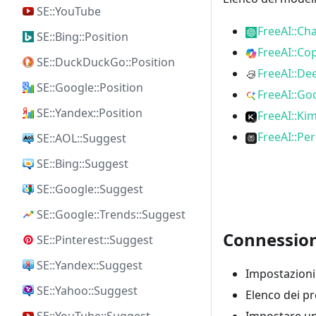
SE::YouTube
FreeAI::Ch
SE::Bing::Position
FreeAI::Cop
SE::DuckDuckGo::Position
FreeAI::De
SE::Google::Position
FreeAI::Go
SE::Yandex::Position
FreeAI::Kim
FreeAI::Per
SE::AOL::Suggest
SE::Bing::Suggest
SE::Google::Suggest
SE::Google::Trends::Suggest
Connession
SE::Pinterest::Suggest
SE::Yandex::Suggest
Impostazioni 
SE::Yahoo::Suggest
Elenco dei pr