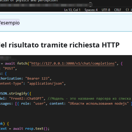
l'esempio
el risultato tramite richiesta HTTP