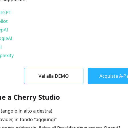
atGPT
ilot
epAI
ogleAI
i
plexity
Vai alla DEMO
Acquista A-Pa
e a Cherry Studio
(angolo in alto a destra)
ovider, in fondo "aggiungi"