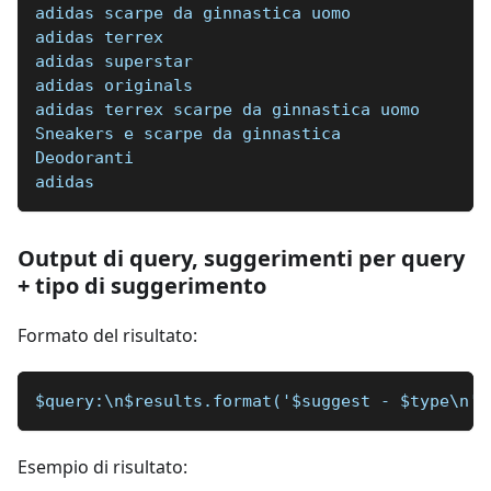
adidas scarpe da ginnastica uomo
adidas terrex
adidas superstar
adidas originals
adidas terrex scarpe da ginnastica uomo
Sneakers e scarpe da ginnastica
Deodoranti
adidas
Output di query, suggerimenti per query
+ tipo di suggerimento
Formato del risultato:
$query:\n$results.format('$suggest - $type\n')
Esempio di risultato: