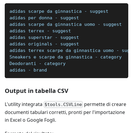
adidas scarpe da ginnastica - suggest
adidas per donna - suggest
adidas scarpe da ginnastica uomo - suggest
adidas terrex - suggest
adidas superstar - suggest
adidas originals - suggest
adidas terrex scarpe da ginnastica uomo - sugg
Sneakers e scarpe da ginnastica - category
Deodoranti - category
adidas - brand
Output in tabella CSV
L'utility integrata
permette di creare
$tools.CSVLine
documenti tabulari corretti, pronti per l'importazione
in Excel o Google Fogli.