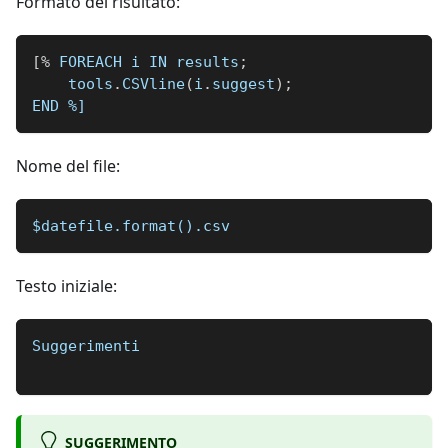
Formato del risultato:
[
%
 FOREACH i IN results
;
    tools
.
CSVline
(
i
.
suggest
)
;
END 
%]
Nome del file:
$datefile.format().csv
Testo iniziale:
Suggerimenti
SUGGERIMENTO