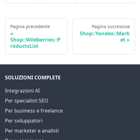
Pagina precedente
Pagina successiva
Shop::Yandex::Mark
Shop::Wildberries::P
et
roductsList
SOLUZIONI COMPLETE
Integrazioni AI
Per specialisti SEO
Per business e freelance
Per sviluppatori
Per marketer e analisti