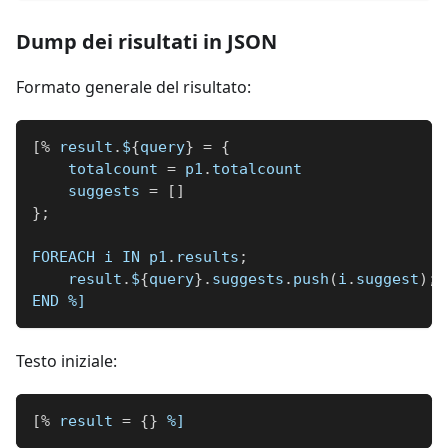
Dump dei risultati in JSON
Formato generale del risultato:
[
%
 result
.
$
{
query
}
=
{
    totalcount 
=
 p1
.
totalcount
    suggests 
=
[
]
}
;
FOREACH i IN p1
.
results
;
    result
.
$
{
query
}
.
suggests
.
push
(
i
.
suggest
)
;
END 
%]
Testo iniziale:
[
%
 result 
=
{
}
%]