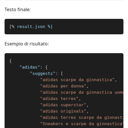
Testo finale:
[
%
 result
.
json 
%]
Esempio di risultato:
{
"adidas"
:
{
"suggests"
:
[
"adidas scarpe da ginnastica"
,
"adidas per donna"
,
"adidas scarpe da ginnastica uomo"
"adidas terrex"
,
"adidas superstar"
,
"adidas originals"
,
"adidas terrex scarpe da ginnastic
"Sneakers e scarpe da ginnastica"
,