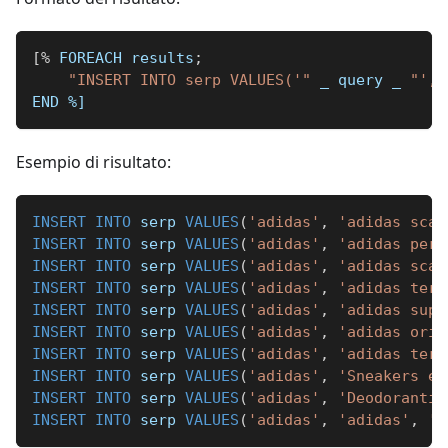
[
%
 FOREACH results
;
"INSERT INTO serp VALUES('"
_
 query 
_
"', 
END 
%]
Esempio di risultato:
INSERT
INTO
 serp 
VALUES
(
'adidas'
,
'adidas scar
INSERT
INTO
 serp 
VALUES
(
'adidas'
,
'adidas per 
INSERT
INTO
 serp 
VALUES
(
'adidas'
,
'adidas scar
INSERT
INTO
 serp 
VALUES
(
'adidas'
,
'adidas terr
INSERT
INTO
 serp 
VALUES
(
'adidas'
,
'adidas supe
INSERT
INTO
 serp 
VALUES
(
'adidas'
,
'adidas orig
INSERT
INTO
 serp 
VALUES
(
'adidas'
,
'adidas terr
INSERT
INTO
 serp 
VALUES
(
'adidas'
,
'Sneakers e 
INSERT
INTO
 serp 
VALUES
(
'adidas'
,
'Deodoranti'
INSERT
INTO
 serp 
VALUES
(
'adidas'
,
'adidas'
,
'b