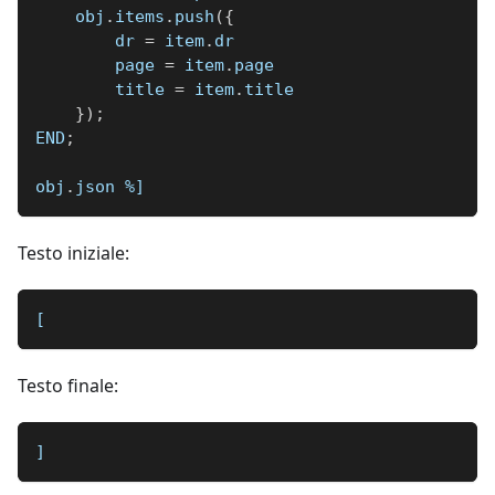
    obj
.
items
.
push
(
{
        dr 
=
 item
.
dr
        page 
=
 item
.
page
        title 
=
 item
.
title
}
)
;
END
;
obj
.
json 
%]
Testo iniziale:
[
Testo finale:
]