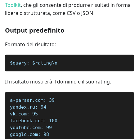
Toolkit
, che gli consente di produrre risultati in forma
libera o strutturata, come CSV o JSON
Output predefinito
Formato del risultato:
$query: $rating\n
Il risultato mostrerà il dominio e il suo rating:
a-parser.com: 39
yandex.ru: 94
vk.com: 95
facebook.com: 100
youtube.com: 99
google.com: 98