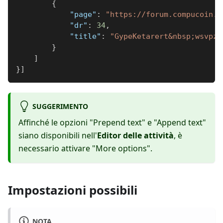
{
"page"
:
"https://forum.compucoin.o
"dr"
:
34
,
"title"
:
"GypeKetarert&nbsp;wsvpz"
}
]
}
]
SUGGERIMENTO
Affinché le opzioni "Prepend text" e "Append text"
siano disponibili nell'
Editor delle attività
, è
necessario attivare "More options".
Impostazioni possibili
NOTA