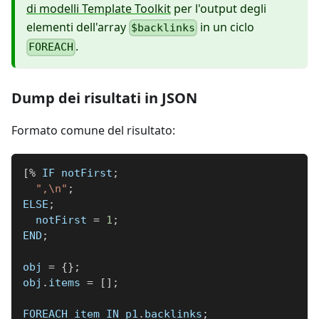
di modelli Template Toolkit
per l'output degli
elementi dell'array
in un ciclo
$backlinks
.
FOREACH
Dump dei risultati in JSON
Formato comune del risultato:
[
%
 IF notFirst
;
",\n"
;
ELSE
;
  notFirst 
=
1
;
END
;
obj 
=
{
}
;
obj
.
items 
=
[
]
;
FOREACH item IN p1
.
backlinks
;