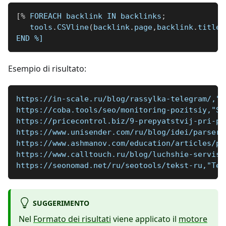
[
%
 FOREACH backlink IN backlinks
;
   tools
.
CSVline
(
backlink
.
page
,
backlink
.
title
,
END 
%]
Esempio di risultato:
https://in-scale.ru/blog/rassylka-telegram/,"I
https://coba.tools/seo/monitoring-pozitsiy,"Se
https://pricecontrol.biz/9-prepyatstvij-pri-pa
https://www.unisender.com/ru/blog/idei/parsery
https://www.ashmanov.com/education/articles/po
https://www.calltouch.ru/blog/luchshie-servisy
https://seonomad.net/ru/seotools/tekst-ru,"Tex
SUGGERIMENTO
Nel
Formato dei risultati
viene applicato il
motore