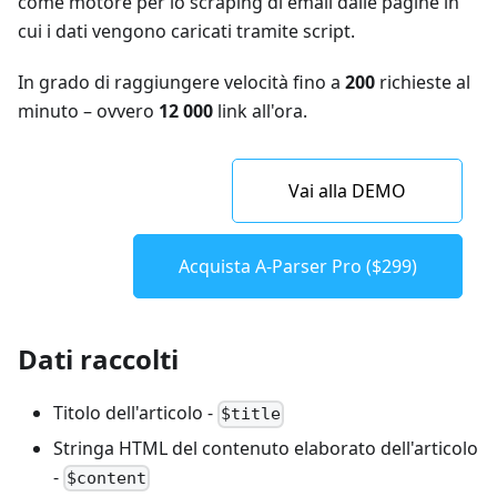
come motore per lo scraping di email dalle pagine in
cui i dati vengono caricati tramite script.
In grado di raggiungere velocità fino a
200
richieste al
minuto – ovvero
12 000
link all'ora.
Vai alla DEMO
Acquista A-Parser Pro ($299)
Dati raccolti
Titolo dell'articolo -
$title
Stringa HTML del contenuto elaborato dell'articolo
-
$content