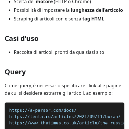
Scelta del
motore
(HTTP o Chrome)
Possibilità di impostare la
lunghezza dell'articolo
Scraping di articoli con e senza
tag HTML
Casi d'uso
Raccolta di articoli pronti da qualsiasi sito
Query
Come query, è necessario specificare i link alle pagine
da cui si desidera estrarre gli articoli, ad esempio:
https://a-parser.com/docs/
https://lenta.ru/articles/2021/09/11/buran/
https://www.thetimes.co.uk/article/the-russian