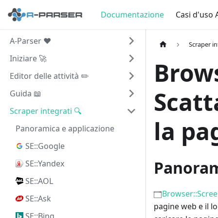
Documentazione
Casi d'uso 
A-Parser ❤️
Scraper in
Iniziare 🚀
Brows
Editor delle attività ✏️
Scatt
Guida 📖
Scraper integrati 🔍
la pa
Panoramica e applicazione
SE::Google
Panoram
SE::Yandex
SE::AOL
Browser::Scre
SE::Ask
pagine web e il l
SE::Bing