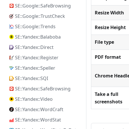
SE::Google::SafeBrowsing
Resize Width
SE::Google::TrustCheck
SE::Google::Trends
Resize Height
SE::Yandex::Balaboba
File type
SE::Yandex::Direct
PDF format
SE::Yandex::Register
SE::Yandex::Speller
Chrome Headl
SE::Yandex::SQI
SE::Yandex::SafeBrowsing
Take a full
SE::Yandex::Video
screenshots
SE::Yandex::WordCraft
SE::Yandex::WordStat