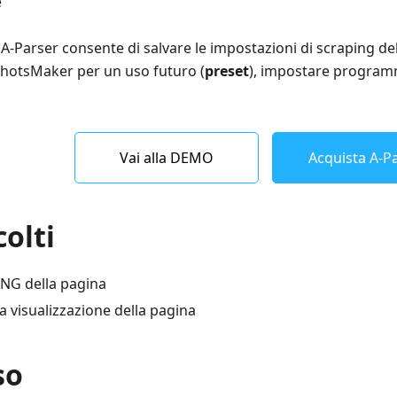
e
i A-Parser consente di salvare le impostazioni di scraping de
hotsMaker per un uso futuro (
preset
), impostare programm
Vai alla DEMO
Acquista A-Pa
colti
NG della pagina
la visualizzazione della pagina
so