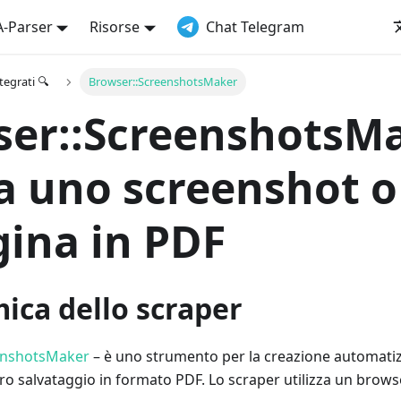
A-Parser
Risorse
Chat Telegram
tegrati 🔍
Browser::ScreenshotsMaker
er::ScreenshotsMa
a uno screenshot o
gina in PDF
ica dello scraper
enshotsMaker
– è uno strumento per la creazione automatiz
oro salvataggio in formato PDF. Lo scraper utilizza un brows