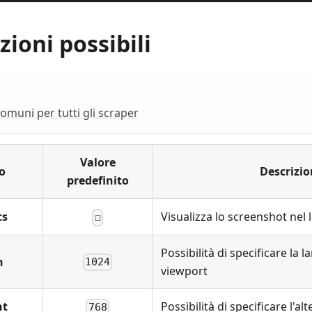
ioni possibili
omuni per tutti gli scraper
Valore
o
Descrizio
predefinito
ts
Visualizza lo screenshot nel 
☐
Possibilità di specificare la 
h
1024
viewport
ht
Possibilità di specificare l'al
768