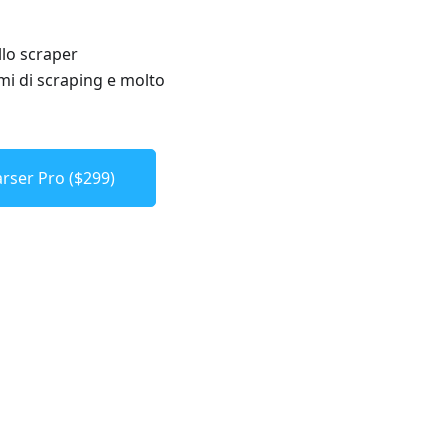
llo scraper
i di scraping e molto
rser Pro ($299)