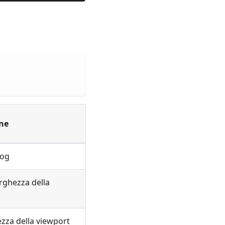
ne
log
larghezza della
tezza della viewport