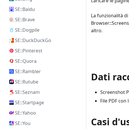
caricare le pagin
SE::Baidu
La funzionalità d
SE::Brave
Browser::Screens
SE::Dogpile
altro.
SE::DuckDuckGo
SE::Pinterest
SE::Quora
SE::Rambler
Dati rac
SE::Rutube
SE::Seznam
Screenshot P
File PDF con 
SE::Startpage
SE::Yahoo
Casi d'u
SE::You