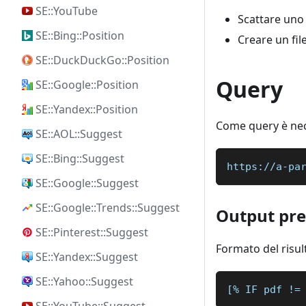
SE::YouTube
Scattare uno
SE::Bing::Position
Creare un fil
SE::DuckDuckGo::Position
Query
SE::Google::Position
SE::Yandex::Position
Come query è nece
SE::AOL::Suggest
SE::Bing::Suggest
https://a-pa
SE::Google::Suggest
SE::Google::Trends::Suggest
Output pre
SE::Pinterest::Suggest
Formato del risul
SE::Yandex::Suggest
SE::Yahoo::Suggest
[% IF pdf !=