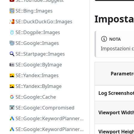
SE::YouTube::Suggest
SE::Bing::Images
Impostaz
SE::DuckDuckGo::Images
SE::Dogpile::Images
NOTA
SE::Google::Images
Impostazioni c
SE::Startpage::Images
SE::Google::ByImage
Parametr
SE::Yandex::Images
SE::Yandex::ByImage
Log Screensho
SE::Google::Cache
SE::Google::Compromised
Viewport Widt
SE::Google::KeywordPlanner::Ideas
SE::Google::KeywordPlanner::SearchVolume
Viewport Heig