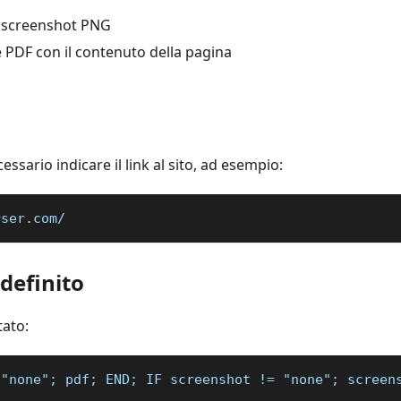
 screenshot PNG
e PDF con il contenuto della pagina
ssario indicare il link al sito, ad esempio:
rser.com/
definito
tato:
 "none"; pdf; END; IF screenshot != "none"; screen