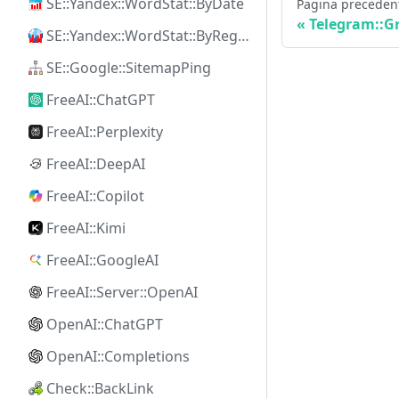
SE::Yandex::WordStat::ByDate
Pagina preceden
Telegram::G
SE::Yandex::WordStat::ByRegion
SE::Google::SitemapPing
FreeAI::ChatGPT
FreeAI::Perplexity
FreeAI::DeepAI
FreeAI::Copilot
FreeAI::Kimi
FreeAI::GoogleAI
FreeAI::Server::OpenAI
OpenAI::ChatGPT
OpenAI::Completions
Check::BackLink