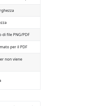
larghezza
ezza
po di file PNG/PDF
rmato per il PDF
ser non viene
a